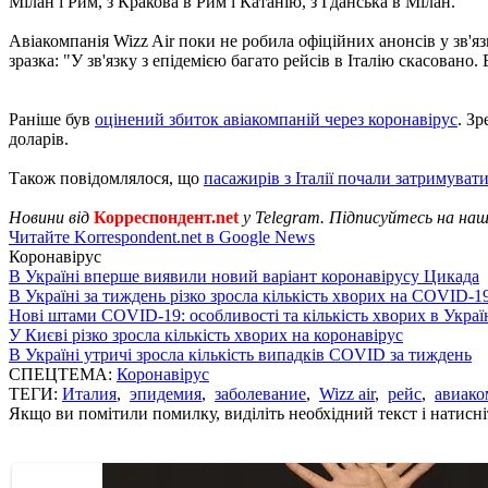
Мілан і Рим, з Кракова в Рим і Катанію, з Гданська в Мілан.
Авіакомпанія Wizz Air поки не робила офіційних анонсів у зв'язк
зразка: "У зв'язку з епідемією багато рейсів в Італію скасован
Раніше був
оцінений збиток авіакомпаній через коронавірус
. З
доларів.
Також повідомлялося, що
пасажирів з Італії почали затримуват
Новини від
Корреспондент.net
у Telegram. Підписуйтесь на на
Читайте Korrespondent.net в Google News
Коронавірус
В Україні вперше виявили новий варіант коронавірусу Цикада
В Україні за тиждень різко зросла кількість хворих на COVID-1
Нові штами COVID-19: особливості та кількість хворих в Украї
У Києві різко зросла кількість хворих на коронавірус
В Україні утричі зросла кількість випадків COVID за тиждень
СПЕЦТЕМА:
Коронавірус
ТЕГИ:
Италия
,
эпидемия
,
заболевание
,
Wizz air
,
рейс
,
авиак
Якщо ви помітили помилку, виділіть необхідний текст і натисніт