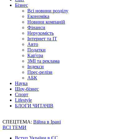
Бізнес
Всі новини розділу
Економіка
Новини компаній
Фінанси
Нерухомість
Інтернет та IT
Авто
Податки
Кар'єра
ЗМІ та реклама
Індекси
Прес-релізи
АБК
Наука
Шоу-бізнес
Спорт
Lifestyle
БЛОГИ ЧИТАЧІВ
СПЕЦТЕМА:
Війна в Ірані
ВСІ ТЕМИ
Вступ України в ЄС