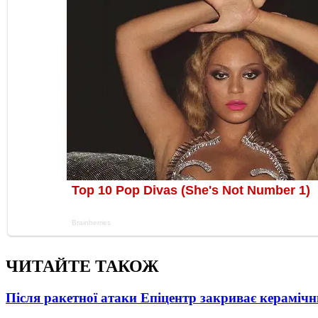
ЧИТАЙТЕ ТАКОЖ
Після ракетної атаки Епіцентр закриває керамічн