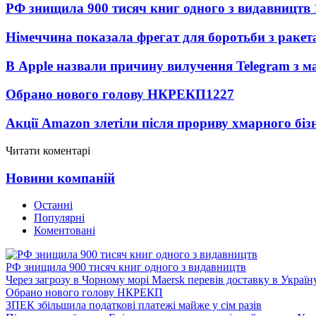
РФ знищила 900 тисяч книг одного з видавництв
Німеччина показала фрегат для боротьби з ракет
В Apple назвали причину вилучення Telegram з м
Обрано нового голову НКРЕКП
1227
Акції Amazon злетіли після прориву хмарного біз
Читати коментарі
Новини компаній
Останні
Популярні
Коментовані
РФ знищила 900 тисяч книг одного з видавництв
Через загрозу в Чорному морі Maersk перевів доставку в Україн
Обрано нового голову НКРЕКП
ЗПЕК збільшила податкові платежі майже у сім разів