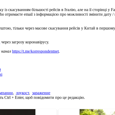
у із скасуванням більшості рейсів в Італію, але на її сторінці у 
о. Ви отримаєте email з інформацією про можливості змінити дату 
рештою, тільки через масове скасування рейсів у Китай в першому
и
через загрозу коронавірусу.
ш канал
https://t.me/korrespondentnet
.
9
ні
омпании
,
лоукост
,
заражение
ь Ctrl + Enter, щоб повідомити про це редакцію.