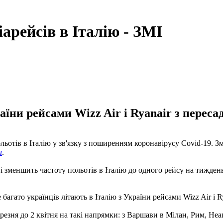
іарейсів в Італію - ЗМІ
аїни рейсами Wizz Air і Ryanair з перес
льотів в Італію у зв'язку з поширенням коронавірусу Covid-19. Змі
a
.
 і зменшить частоту польотів в Італію до одного рейсу на тижден
 багато українців літають в Італію з України рейсами Wizz Air і R
березня до 2 квітня на такі напрямки: з Варшави в Мілан, Рим, Неа