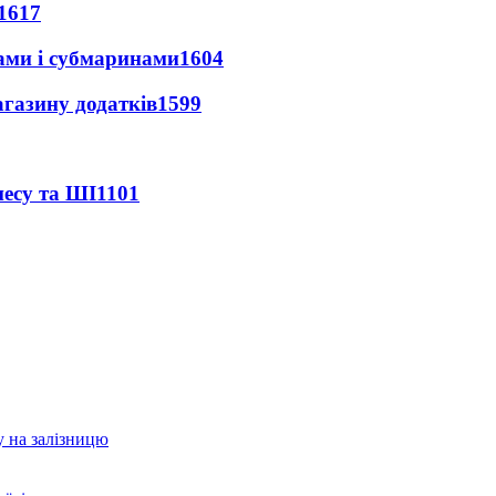
1617
ами і субмаринами
1604
агазину додатків
1599
несу та ШІ
1101
у на залізницю