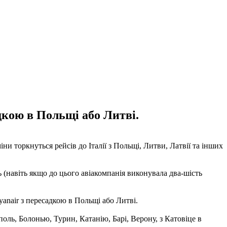
адкою в Польщі або Литві.
ни торкнуться рейсів до Італії з Польщі, Литви, Латвії та інших
ь (навіть якщо до цього авіакомпанія виконувала два-шість
yanair з пересадкою в Польщі або Литві.
поль, Болонью, Турин, Катанію, Барі, Верону, з Катовіце в