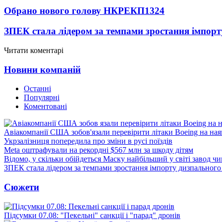
Обрано нового голову НКРЕКП
1324
ЗПЕК стала лідером за темпами зростання імпорт
Читати коментарі
Новини компаній
Останні
Популярні
Коментовані
Авіакомпанії США зобов'язали перевірити літаки Boeing на ная
Укрзалізниця попередила про зміни в русі поїздів
Meta оштрафували на рекордні $567 млн за шкоду дітям
Відомо, у скільки обійдеться Маску найбільший у світі завод чи
ЗПЕК стала лідером за темпами зростання імпорту дизпального 
Сюжети
Підсумки 07.08: "Пекельні" санкції і "парад" дронів