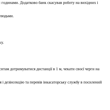
и годинами. Додатково банк скасував роботу на вихідних і
 людьми.
ку.
там дотримуватися дистанції в 1 м, чекати своєї черги на
і дезінсекцію та перевів інкасаторську службу в посилений