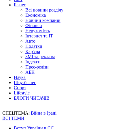
Бізнес
Всі новини розділу
Економіка
Новини компаній
Фінанси
Нерухомість
Інтернет та IT
Авто
Податки
Кар'єра
ЗМІ та реклама
Індекси
Прес-релізи
АБК
Наука
Шоу-бізнес
Спорт
Lifestyle
БЛОГИ ЧИТАЧІВ
СПЕЦТЕМА:
Війна в Ірані
ВСІ ТЕМИ
Вступ України в ЄС