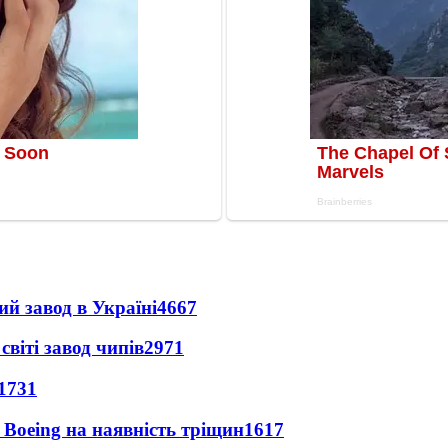
ий завод в Україні
4667
світі завод чипів
2971
1731
 Boeing на наявність тріщин
1617