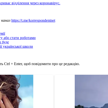
криває відділення через коронавірус.
ш канал
https://t.me/korrespondentnet
мії
ту або стати роботами
н буде
ії української школи
ь Ctrl + Enter, щоб повідомити про це редакцію.