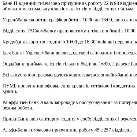
Банк Південний тимчасово призупинив роботу 22 із 98 відділень
обмежив максимальну кількість клієнтів у відділеннях п'ятьма.
Укрсиббанк скоротив графік роботи з 10:00 до 16:00, ввів санго
Відділення ТАСкомбанку працюватимуть тільки в будні з 10:00 д
Кредобанк скоротив години з 10:00 до 16:30, ввів дві перерви на
Ідея Банк і Укрексімбанк ввели додаткові сангодини і попередж
Ощадбанк приймає клієнтів тільки в будні до 16:00, Правекс Банк 
Всі фінустанови рекомендують користуватися онлайн-банкінгом 
ПУМБ призупинив оформлення кредитів готівкою і кредитних кар
вулиці.
Райффайзен банк Аваль запровадив обслуговування за попередні
режим роботи.
ПриватБанк ввів санітарну годину у своїх відділеннях і рекомен
Альфа-Банк тимчасово призупинив роботу 45 з 257 відділень.