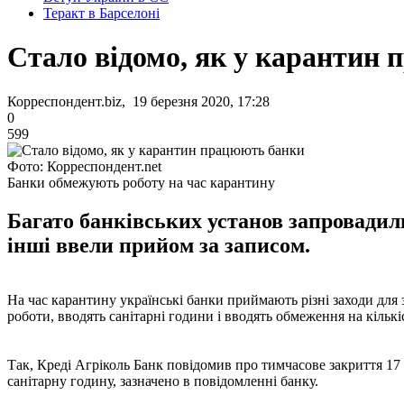
Теракт в Барселоні
Стало відомо, як у карантин
Корреспондент.biz, 19 березня 2020, 17:28
0
599
Фото: Корреспондент.net
Банки обмежують роботу на час карантину
Багато банківських установ запровадили
інші ввели прийом за записом.
На час карантину українські банки приймають різні заходи для 
роботи, вводять санітарні години і вводять обмеження на кількіс
Так, Креді Агріколь Банк повідомив про тимчасове закриття 17 ві
санітарну годину, зазначено в повідомленні банку.