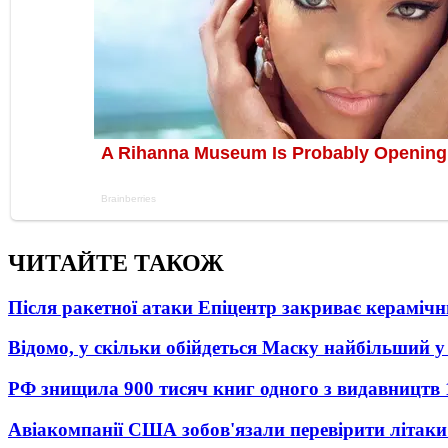
ЧИТАЙТЕ ТАКОЖ
Після ракетної атаки Епіцентр закриває керамічн
Відомо, у скільки обійдеться Маску найбільший у 
РФ знищила 900 тисяч книг одного з видавництв
Авіакомпанії США зобов'язали перевірити літаки