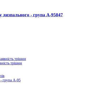
у дизпального - група А-95
847
вність тріщин
пів
- група А-95