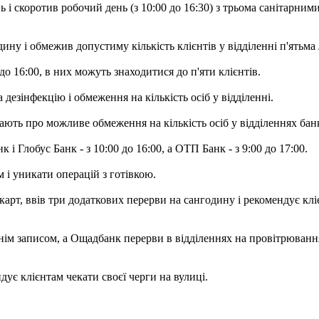
 і скоротив робочий день (з 10:00 до 16:30) з трьома санітарним
дину і обмежив допустиму кількість клієнтів у відділенні п'ятьма
о 16:00, в них можуть знаходитися до п'яти клієнтів.
 дезінфекцію і обмеження на кількість осіб у відділенні.
ають про можливе обмеження на кількість осіб у відділеннях бан
і Глобус Банк - з 10:00 до 16:00, а ОТП Банк - з 9:00 до 17:00.
і уникати операцій з готівкою.
т, ввів три додаткових перерви на сангодину і рекомендує клієн
м записом, а Ощадбанк перерви в відділеннях на провітрювання 
дує клієнтам чекати своєї черги на вулиці.