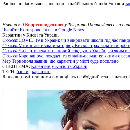
Раніше повідомлялося, що один з найбільших банків України
за
Новини від
Корреспондент.net
у Telegram. Підписуйтесь на на
Читайте Korrespondent.net в Google News
Карантин у Києві та Україні
Сюжет
COVID-19 в Україні: чи відкривати школи під час панде
Сюжет
Мітинг антивакцинаторів у Києві: страх втратити робо
Сюжет
Чи варто чекати на новий локдаун в Україні, та яким ві
Сюжет
Коронавірус, локдаун та онлайн-навчання: якими є реал
Мер Тернополя заявив, що карантин у місті буде посилено
СПЕЦТЕМА:
Карантин у Києві та Україні
ТЕГИ:
банки
,
карантин
Якщо ви помітили помилку, виділіть необхідний текст і натисніт