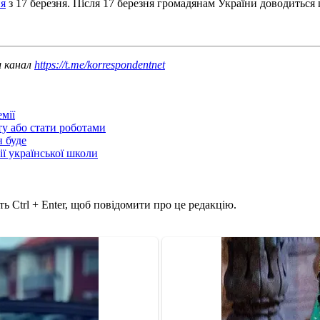
ня
з 17 березня. Після 17 березня громадянам України доводиться 
ш канал
https://t.me/korrespondentnet
мії
ту або стати роботами
н буде
ії української школи
ь Ctrl + Enter, щоб повідомити про це редакцію.