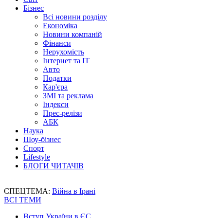
Бізнес
Всі новини розділу
Економіка
Новини компаній
Фінанси
Нерухомість
Інтернет та IT
Авто
Податки
Кар'єра
ЗМІ та реклама
Індекси
Прес-релізи
АБК
Наука
Шоу-бізнес
Спорт
Lifestyle
БЛОГИ ЧИТАЧІВ
СПЕЦТЕМА:
Війна в Ірані
ВСІ ТЕМИ
Вступ України в ЄС