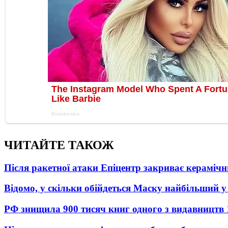
ЧИТАЙТЕ ТАКОЖ
Після ракетної атаки Епіцентр закриває керамічн
Відомо, у скільки обійдеться Маску найбільший у 
РФ знищила 900 тисяч книг одного з видавництв