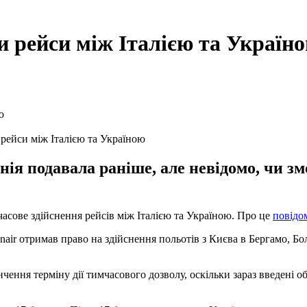
и рейси між Італією та Україн
 рейси між Італією та Україною
анія подавала раніше, але невідомо, чи 
мчасове здійснення рейсів між Італією та Україною. Про це
повідо
anair отримав право на здійснення польотів з Києва в Бергамо, Б
чення терміну дії тимчасового дозволу, оскільки зараз введені об