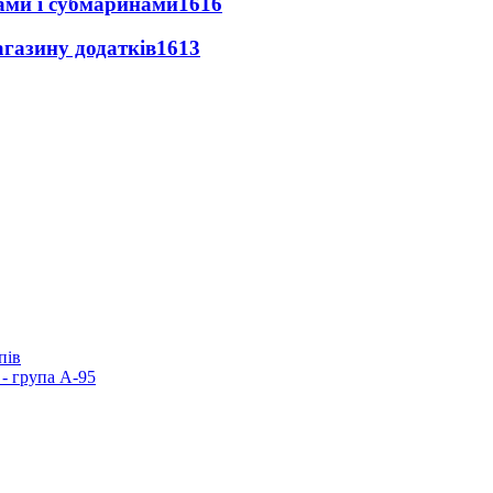
ами і субмаринами
1616
агазину додатків
1613
пів
- група А-95