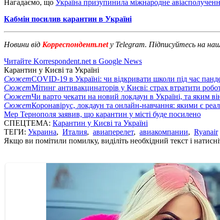
Нагадаємо, що
Україна призупинила міжнародне авіасполучен
Кабмін посилив карантин в Україні
Новини від
Корреспондент.net
у Telegram. Підписуйтесь на на
Читайте Korrespondent.net в Google News
Карантин у Києві та Україні
Сюжет
COVID-19 в Україні: чи відкривати школи під час панде
Сюжет
Мітинг антивакцинаторів у Києві: страх втратити робо
Сюжет
Чи варто чекати на новий локдаун в Україні, та яким ві
Сюжет
Коронавірус, локдаун та онлайн-навчання: якими є реал
Мер Тернополя заявив, що карантин у місті буде посилено
СПЕЦТЕМА:
Карантин у Києві та Україні
ТЕГИ:
Украина
,
Италия
,
авиаперелет
,
авиакомпании
,
Ryanair
Якщо ви помітили помилку, виділіть необхідний текст і натисніт