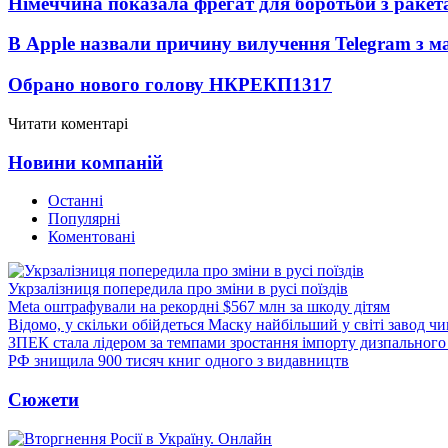
Німеччина показала фрегат для боротьби з ракет
В Apple назвали причину вилучення Telegram з м
Обрано нового голову НКРЕКП
1317
Читати коментарі
Новини компаній
Останні
Популярні
Коментовані
Укрзалізниця попередила про зміни в русі поїздів
Meta оштрафували на рекордні $567 млн за шкоду дітям
Відомо, у скільки обійдеться Маску найбільший у світі завод чи
ЗПЕК стала лідером за темпами зростання імпорту дизпального 
РФ знищила 900 тисяч книг одного з видавництв
Сюжети