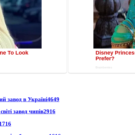
ий завод в Україні
4649
світі завод чипів
2916
1716