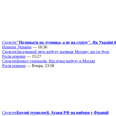
Сюжет
"Полювати на лучника, а не на стрілу". Як Україні 
Новини України
— 16:36
Сюжет
Загадковий звук вибуху налякав Москву: що це було
Росія новини
— 15:27
Сюжет
Бенкет генералів. Наслідки вибуху в Москві
Росія новини
— Вчора, 23:58
Сюжет
Брудні технології. Атаки РФ на вибори у Франції