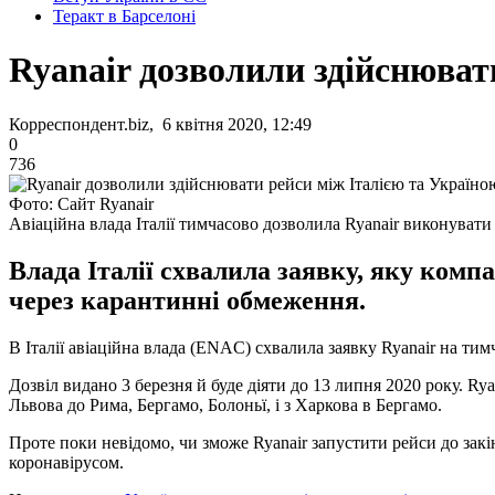
Теракт в Барселоні
Ryanair дозволили здійснюват
Корреспондент.biz, 6 квітня 2020, 12:49
0
736
Фото: Сайт Ryanair
Авіаційна влада Італії тимчасово дозволила Ryanair виконувати
Влада Італії схвалила заявку, яку комп
через карантинні обмеження.
В Італії авіаційна влада (ENAC) схвалила заявку Ryanair на ти
Дозвіл видано 3 березня й буде діяти до 13 липня 2020 року. Ry
Львова до Рима, Бергамо, Болоньї, і з Харкова в Бергамо.
Проте поки невідомо, чи зможе Ryanair запустити рейси до закін
коронавірусом.