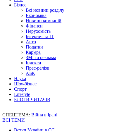
Бізнес
Всі новини розділу
Економіка
Новини компаній
Фінанси
Нерухомість
Інтернет та IT
Авто
Податки
Кар'єра
ЗМІ та реклама
Індекси
Прес-релізи
АБК
Наука
Шоу-бізнес
Спорт
Lifestyle
БЛОГИ ЧИТАЧІВ
СПЕЦТЕМА:
Війна в Ірані
ВСІ ТЕМИ
Вступ України в ЄС