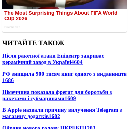
ЧИТАЙТЕ ТАКОЖ
Після ракетної атаки Епіцентр закриває
керамічний завод в Україні
4604
РФ знищила 900 тисяч книг одного з видавництв
1686
Німеччина показала фрегат для боротьби з
ракетами і субмаринами
1609
В Apple назвали причину вилучення Telegram з
магазину додатків
1602
Обрано нового голову НКРЕКП
1283