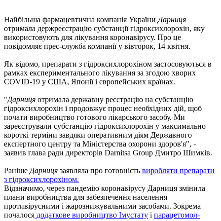
Найбільша фармацевтична компанія України
Дарниця
отримала держреєстрацію субстанції гідроксихлорохін, яку
використовують для лікування коронавірусу. Про це
повідомляє прес-служба компанії у вівторок, 14 квітня.
Як відомо, препарати з гідроксихлорохіном застосовуються в
рамках експериментального лікування за згодою хворих
COVID-19 у США, Японії і європейських країнах.
"
Дарниця
отримала державну реєстрацію на субстанцію
гідроксихлорохін і продовжує процес необхідних дій, щоб
почати виробництво готового лікарського засобу. Ми
зареєстрували субстанцію гідроксихлорохін у максимально
короткі терміни завдяки оперативним діям Державного
експертного центру та Міністерства охорони здоров'я", -
заявив глава ради директорів Darnitsa Group Дмитро Шимків.
Раніше
Дарниця
заявляла про готовність
виробляти препарати
з гідроксихлорохіном.
Відзначимо, через пандемію коронавірусу Дарниця змінила
плани виробництва для забезпечення населення
противірусними і жарознижувальними засобами. Зокрема
почалося
додаткове виробництво Імустату
і
парацетомол-