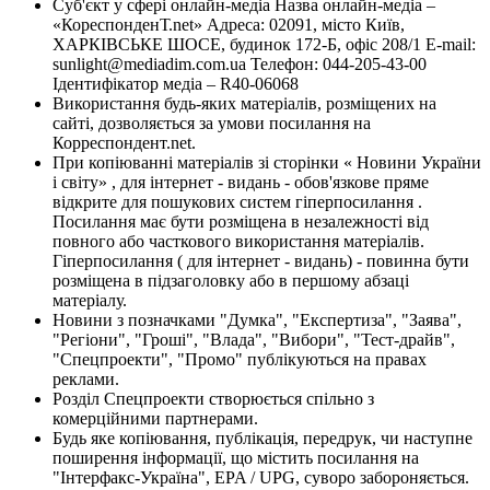
Суб'єкт у сфері онлайн-медіа Назва онлайн-медіа –
«КореспонденТ.net» Адреса: 02091, місто Київ,
ХАРКІВСЬКЕ ШОСЕ, будинок 172-Б, офіс 208/1 E-mail:
sunlight@mediadim.com.ua
Телефон: 044-205-43-00
Ідентифікатор медіа – R40-06068
Використання будь-яких матеріалів, розміщених на
сайті, дозволяється за умови посилання на
Корреспондент.net.
При копіюванні матеріалів зі сторінки « Новини України
і світу» , для інтернет - видань - обов'язкове пряме
відкрите для пошукових систем гіперпосилання .
Посилання має бути розміщена в незалежності від
повного або часткового використання матеріалів.
Гіперпосилання ( для інтернет - видань) - повинна бути
розміщена в підзаголовку або в першому абзаці
матеріалу.
Новини з позначками "Думка", "Експертиза", "Заява",
"Регіони", "Гроші", "Влада", "Вибори", "Тест-драйв",
"Спецпроекти", "Промо" публікуються на правах
реклами.
Розділ Спецпроекти створюється спільно з
комерційними партнерами.
Будь яке копіювання, публікація, передрук, чи наступне
поширення інформації, що містить посилання на
"Інтерфакс-Україна", EPA / UPG, суворо забороняється.