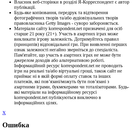
Власник веб-сторінки в розділі Я-Корреспондент є автор
публікації.
Будь-яке копіювання, передрук та відтворення
фотографічних творів та/або аудіовізуальних творів
правовласника Getty Images - суворо забороняється.
Матеріали сайту korrespondent.net призначені для осіб
старше 21 року (21+). Участь в азартних іграх може
викликати ігрову залежність. Дотримуйтесь правил
(принципів) відповідальної гри. При виявленні перших
ознак залежності негайно зверніться до спеціаліста.
Пам'ятайте, що участь в азартних іграх не може бути
джерелом доходів або альтернативою роботі.
Інформаційний ресурс korrespondent.net не проводить
ігри на реальні та/або віртуальні гроші, також сайт не
приймає ні в якій формі оплату ставок та інших
платежів, які пов’язані/можуть бути пов’язані з
азартними іграми, букмекерами чи тоталізаторами. Будь-
які матеріали на інформаційному ресурсі
korrespondent.net публікуються виключно в
інформаційних цілях.
X
Ошибка