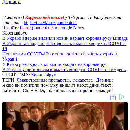
Дарниця.
Новини від
Корреспондент.net
у Telegram. Підписуйтесь на
наш канал
https://t.me/korrespondentnet
Читайте Korrespondent.net в Google News
Коронавірус
В Україні вперше виявили новий варіант коронавірусу Цикада
В Україні за тиждень різко зросла кількість хворих на COVID-
19
Нові штами COVID-19: особливості та кількість хворих в
Україні
У Києві різко зросла кількість хворих на коронавірус
В Україні утричі зросла кількість випадків COVID за тиждень
СПЕЦТЕМА:
Коронавірус
ТЕГИ:
Лекарственные препараты
,
лекарства
,
Дарница
Якщо ви помітили помилку, виділіть необхідний текст і
натисніть Ctrl + Enter, щоб повідомити про це редакцію.