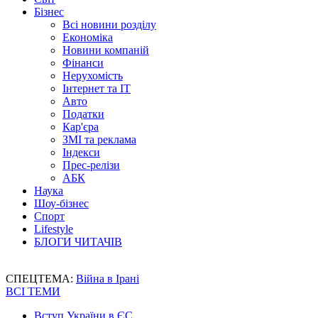
Бізнес
Всі новини розділу
Економіка
Новини компаній
Фінанси
Нерухомість
Інтернет та IT
Авто
Податки
Кар'єра
ЗМІ та реклама
Індекси
Прес-релізи
АБК
Наука
Шоу-бізнес
Спорт
Lifestyle
БЛОГИ ЧИТАЧІВ
СПЕЦТЕМА:
Війна в Ірані
ВСІ ТЕМИ
Вступ України в ЄС