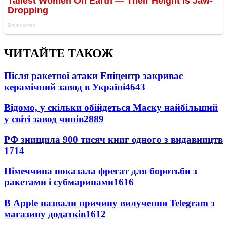
ЧИТАЙТЕ ТАКОЖ
Після ракетної атаки Епіцентр закриває
керамічний завод в Україні
4643
Відомо, у скільки обійдеться Маску найбільший
у світі завод чипів
2889
РФ знищила 900 тисяч книг одного з видавництв
1714
Німеччина показала фрегат для боротьби з
ракетами і субмаринами
1616
В Apple назвали причину вилучення Telegram з
магазину додатків
1612