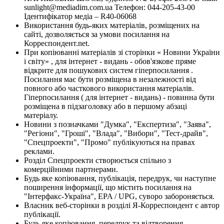
sunlight@mediadim.com.ua
Телефон: 044-205-43-00
Ідентифікатор медіа – R40-06068
Використання будь-яких матеріалів, розміщених на
сайті, дозволяється за умови посилання на
Корреспондент.net.
При копіюванні матеріалів зі сторінки « Новини України
і світу» , для інтернет - видань - обов'язкове пряме
відкрите для пошукових систем гіперпосилання .
Посилання має бути розміщена в незалежності від
повного або часткового використання матеріалів.
Гіперпосилання ( для інтернет - видань) - повинна бути
розміщена в підзаголовку або в першому абзаці
матеріалу.
Новини з позначками "Думка", "Експертиза", "Заява",
"Регіони", "Гроші", "Влада", "Вибори", "Тест-драйв",
"Спецпроекти", "Промо" публікуються на правах
реклами.
Розділ Спецпроекти створюється спільно з
комерційними партнерами.
Будь яке копіювання, публікація, передрук, чи наступне
поширення інформації, що містить посилання на
"Інтерфакс-Україна", EPA / UPG, суворо забороняється.
Власник веб-сторінки в розділі Я-Корреспондент є автор
публікації.
Будь-яке копіювання, передрук та відтворення