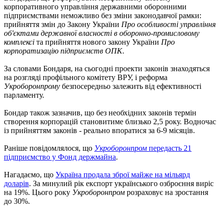
корпоративного управління державними оборонними
підприємствами неможливо без зміни законодавчої рамки:
прийняття змін до Закону України
Про особливості управління
об'єктами державної власності в оборонно-промисловому
комплексі
та прийняття нового закону України
Про
корпоратизацію підприємств ОПК
.
За словами Бондаря, на сьогодні проекти законів знаходяться
на розгляді профільного комітету ВРУ, і реформа
Укроборонпрому
безпосередньо залежить від ефективності
парламенту.
Бондар також зазначив, що без необхідних законів термін
створення корпорацій становитиме близько 2,5 року. Водночас
із прийняттям законів - реально впоратися за 6-9 місяців.
Раніше повідомлялося, що
Укроборонпром
передасть 21
підприємство у Фонд держмайна
.
Нагадаємо, що
Україна продала зброї майже на мільярд
доларів
. За минулий рік експорт українського озброєння виріс
на 19%. Цього року
Укроборонпром
розраховує на зростання
до 30%.