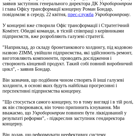
заявив заступник генерального директора ДК
Укроборонпром
і глава Офісу трансформації концерну Роман Бондар,
повідомляє в середу, 22 квітня,
прес-служба
Укроборонпрому
.
У концерні вже створили Офіс трансформації і Стратегічний
Комітет. Обидві команди, в тісній співпраці з керівниками
підприємств, вже розробляють галузеві стратегії.
"Наприклад, до складу бронетанкового холдингу, під кодовою
назвою ZIMM, увійшли підприємства, які здійснюють ремонт,
виготовляють компоненти, проводять дослідження і
створюють кінцевий продукт. Такий собі повний виробничий
цикл", - заявив Бондар.
Він зазначив, що подібним чином створять й інші галузеві
холдинги, в основі яких будуть найбільш прогресивні і
перспективні підприємства концерну.
"Що стосується самого концерну, то в тому вигляді і в тій ролі,
як він створювався, він точно припинить існування. Ми
вважаємо, що
Укроборонпром
повинен бути ліквідований у
результаті реформи", - підкреслив заступник гендиректора
концерну.
Він додав, що реформувати неефективну систему