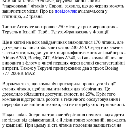
Компанія Tarmac Aerosave, керуюча найбільшими
"парковками" літаків у Європі, заявила, що до червня можуть
закінчитися місця. Про це
повідомляє
avianews.com у
п'ятницю, 22 травня.
Tarmac Aerosave контролює 250 місць у трьох аеропортах -
Теруель в Іспанії, Тарб і Тулуза-Франказаль у Франції.
Ще в квітні на всіх майданчиках знаходилися 170 літаків, але
до червня їх число збільшиться до 230-240. Серед них значна
частка чотирьохдвигунних широкофюзеляжних авіалайнерів -
Airbus A380, Boeing 747, Airbus A340, які авіакомпанії почали
виводити з флоту в числі перших через великі експлуатаційні
витрати. Також у Теруелі припарковано два з трьох Boeing
777-200ER МАУ.
Відзначається, що компанія прискорила процес утилізації
старих літаків, щоб звільнити місця для зберігання. Це
дозволило збільшити доступні ємності на 25%. Крім того,
компанія відстрочила роботи з технічного обслуговування і
переробки авіаційної техніки, які не потребують терміновості.
Надалі авіалайнери на тривале зберігання почнуть надходити
не тільки від авіакомпаній, а й лізингових компаній, вважають
у компанії. При цьому зі ста літаків половина залишаться на