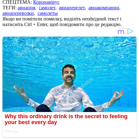
СПЕЦТЕМА:
Коронавірус
ТЕГИ:
авиация
,
самолет
,
авиаперелет
,
авиакомпании
,
авиаперевозки
,
самолеты
Якщо ви помітили помилку, виділіть необхідний текст і
натисніть Ctrl + Enter, щоб повідомити про це редакцію.