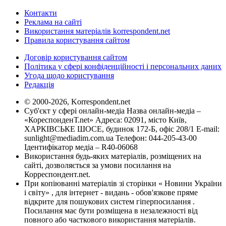
Контакти
Реклама на сайті
Використання матеріалів korrespondent.net
Правила користування сайтом
Договір користування сайтом
Політика у сфері конфіденційності і персональних даних
Угода щодо користування
Редакція
© 2000-2026, Korrespondent.net
Суб'єкт у сфері онлайн-медіа Назва онлайн-медіа –
«КореспонденТ.net» Адреса: 02091, місто Київ,
ХАРКІВСЬКЕ ШОСЕ, будинок 172-Б, офіс 208/1 E-mail:
sunlight@mediadim.com.ua
Телефон: 044-205-43-00
Ідентифікатор медіа – R40-06068
Використання будь-яких матеріалів, розміщених на
сайті, дозволяється за умови посилання на
Корреспондент.net.
При копіюванні матеріалів зі сторінки « Новини України
і світу» , для інтернет - видань - обов'язкове пряме
відкрите для пошукових систем гіперпосилання .
Посилання має бути розміщена в незалежності від
повного або часткового використання матеріалів.