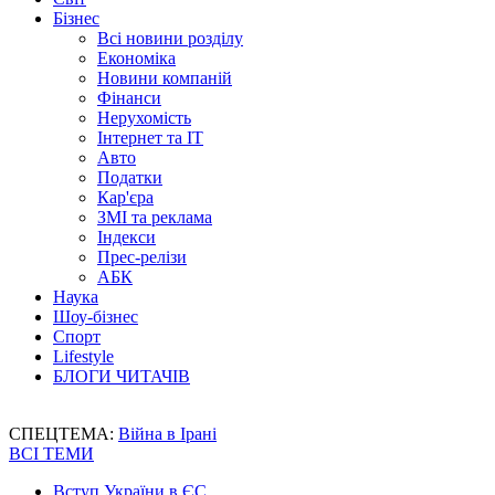
Бізнес
Всі новини розділу
Економіка
Новини компаній
Фінанси
Нерухомість
Інтернет та IT
Авто
Податки
Кар'єра
ЗМІ та реклама
Індекси
Прес-релізи
АБК
Наука
Шоу-бізнес
Спорт
Lifestyle
БЛОГИ ЧИТАЧІВ
СПЕЦТЕМА:
Війна в Ірані
ВСІ ТЕМИ
Вступ України в ЄС