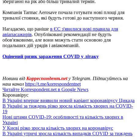
зберіганні на рік або більш тривалий термін.
Компанія Tarmac Aerosave почала готувати нові площі для
тривалої стоянки, які будуть готові до наступного червня.
Нагадаємо, що раніше
в ЄС з'явилися нові правила для
авіапасажирів
. Опубліковані рекомендації не будуть
обов'язковими, але вони можуть стати основою для
подальших дій урядів і авіакомпаній.
Оцінений ризик зараження COVID у літаку
Новини від
Корреспондент.net
у Telegram. Підписуйтесь на
наш канал
https://t.me/korrespondentnet
Читайте Korrespondent.net в Google News
Коронавірус
В Україні вперше виявили новий варіант коронавірусу Цикада
В Україні за тиждень різко зросла кількість хворих на COVID-
19
Нові штами COVID-19: особливості та кількість хворих в
Україні
У Києві різко зросла кількість хворих на коронавірус
В Україні утричі зросла кількість випадків COVID за тиждень