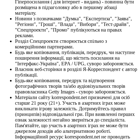
Гіперпосилання ( для інтернет - видань) - повинна бути
розміщена в підзаголовку або в першому абзаці
матеріалу.
Новини з позначками "Думка", "Експертиза", "Заява",
"Регіони", "Гроші", "Влада", "Вибори", "Тест-драйв",
"Спецпроекти", "Промо" публікуються на правах
реклами.
Розділ Спецпроекти створюється спільно з
комерційними партнерами.
Будь яке копіювання, публікація, передрук, чи наступне
поширення інформації, що містить посилання на
"Інтерфакс-Україна", EPA / UPG, суворо забороняється.
Власник веб-сторінки в розділі Я-Корреспондент є автор
публікації.
Будь-яке копіювання, передрук та відтворення
фотографічних творів та/або аудіовізуальних творів
правовласника Getty Images - суворо забороняється.
Матеріали сайту korrespondent.net призначені для осіб
старше 21 року (21+). Участь в азартних іграх може
викликати ігрову залежність. Дотримуйтесь правил
(принципів) відповідальної гри. При виявленні перших
ознак залежності негайно зверніться до спеціаліста.
Пам'ятайте, що участь в азартних іграх не може бути
джерелом доходів або альтернативою роботі.
Інформаційний ресурс korrespondent.net не проводить