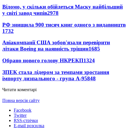
Відомо, у скільки обійдеться Маску найбільший
у світі завод чипів
2978
РФ знищила 900 тисяч книг одного з видавництв
1732
Авіакомпанії США зобов'язали перевірити
літаки Boeing на наявність тріщин
1685
Обрано нового голову НКРЕКП
1324
ЗПЕК стала лідером за темпами зростання
імпорту дизпального - група А-95
848
Читати коментарі
Повна версія сайту
Facebook
Twitter
RSS-стрічки
E-mail розсилка