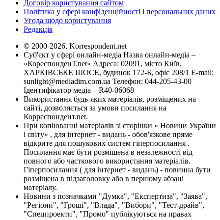
Договір користування сайтом
Політика у сфері конфіденційності і персональних даних
Угода щодо користування
Редакція
© 2000-2026, Korrespondent.net
Суб'єкт у сфері онлайн-медіа Назва онлайн-медіа –
«КореспонденТ.net» Адреса: 02091, місто Київ,
ХАРКІВСЬКЕ ШОСЕ, будинок 172-Б, офіс 208/1 E-mail:
sunlight@mediadim.com.ua
Телефон: 044-205-43-00
Ідентифікатор медіа – R40-06068
Використання будь-яких матеріалів, розміщених на
сайті, дозволяється за умови посилання на
Корреспондент.net.
При копіюванні матеріалів зі сторінки « Новини України
і світу» , для інтернет - видань - обов'язкове пряме
відкрите для пошукових систем гіперпосилання .
Посилання має бути розміщена в незалежності від
повного або часткового використання матеріалів.
Гіперпосилання ( для інтернет - видань) - повинна бути
розміщена в підзаголовку або в першому абзаці
матеріалу.
Новини з позначками "Думка", "Експертиза", "Заява",
"Регіони", "Гроші", "Влада", "Вибори", "Тест-драйв",
"Спецпроекти", "Промо" публікуються на правах