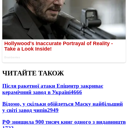
ЧИТАЙТЕ ТАКОЖ
Після ракетної атаки Епіцентр закриває
керамічний завод в Україні
4666
Відомо, у скільки обійдеться Маску найбільший
у світі завод чипів
2949
РФ знищила 900 тисяч книг одного з видавництв