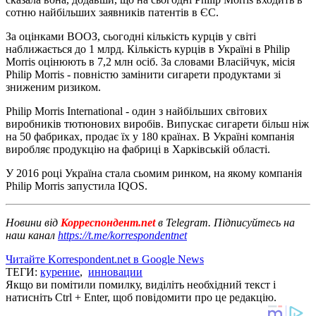
сотню найбільших заявників патентів в ЄС.
За оцінками ВООЗ, сьогодні кількість курців у світі
наближається до 1 млрд. Кількість курців в Україні в Philip
Morris оцінюють в 7,2 млн осіб. За словами Власійчук, місія
Philip Morris - повністю замінити сигарети продуктами зі
зниженим ризиком.
Philip Morris International - один з найбільших світових
виробників тютюнових виробів. Випускає сигарети більш ніж
на 50 фабриках, продає їх у 180 країнах. В Україні компанія
виробляє продукцію на фабриці в Харківській області.
У 2016 році Україна стала сьомим ринком, на якому компанія
Philip Morris запустила IQOS.
Новини від
Корреспондент.net
в Telegram. Підписуйтесь на
наш канал
https://t.me/korrespondentnet
Читайте Korrespondent.net в Google News
ТЕГИ:
курение
,
инновации
Якщо ви помітили помилку, виділіть необхідний текст і
натисніть Ctrl + Enter, щоб повідомити про це редакцію.