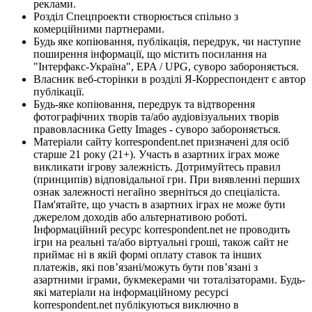
реклами.
Розділ Спецпроекти створюється спільно з
комерційними партнерами.
Будь яке копіювання, публікація, передрук, чи наступне
поширення інформації, що містить посилання на
"Інтерфакс-Україна", EPA / UPG, суворо забороняється.
Власник веб-сторінки в розділі Я-Корреспондент є автор
публікації.
Будь-яке копіювання, передрук та відтворення
фотографічних творів та/або аудіовізуальних творів
правовласника Getty Images - суворо забороняється.
Матеріали сайту korrespondent.net призначені для осіб
старше 21 року (21+). Участь в азартних іграх може
викликати ігрову залежність. Дотримуйтесь правил
(принципів) відповідальної гри. При виявленні перших
ознак залежності негайно зверніться до спеціаліста.
Пам'ятайте, що участь в азартних іграх не може бути
джерелом доходів або альтернативою роботі.
Інформаційний ресурс korrespondent.net не проводить
ігри на реальні та/або віртуальні гроші, також сайт не
приймає ні в якій формі оплату ставок та інших
платежів, які пов’язані/можуть бути пов’язані з
азартними іграми, букмекерами чи тоталізаторами. Будь-
які матеріали на інформаційному ресурсі
korrespondent.net публікуються виключно в