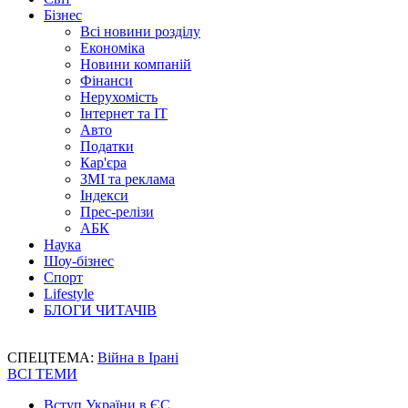
Бізнес
Всі новини розділу
Економіка
Новини компаній
Фінанси
Нерухомість
Інтернет та IT
Авто
Податки
Кар'єра
ЗМІ та реклама
Індекси
Прес-релізи
АБК
Наука
Шоу-бізнес
Спорт
Lifestyle
БЛОГИ ЧИТАЧІВ
СПЕЦТЕМА:
Війна в Ірані
ВСІ ТЕМИ
Вступ України в ЄС