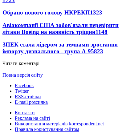
1723
Обрано нового голову НКРЕКП
1323
Авіакомпанії США зобов'язали перевірити
літаки Boeing на наявність тріщин
1148
ЗПЕК стала лідером за темпами зростання
імпорту дизпального - група А-95
823
Читати коментарі
Повна версія сайту
Facebook
Twitter
RSS-стрічки
E-mail розсилка
Контакти
Реклама на сайті
Використання матеріалів korrespondent.net
Правила користування сайтом