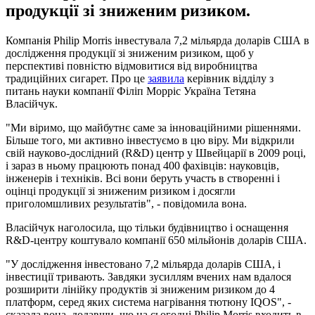
продукції зі зниженим ризиком.
Компанія Philip Morris інвестувала 7,2 мільярда доларів США в
дослідження продукції зі зниженим ризиком, щоб у
перспективі повністю відмовитися від виробництва
традиційних сигарет. Про це
заявила
керівник відділу з
питань науки компанії Філіп Морріс Україна Тетяна
Власійчук.
"Ми віримо, що майбутнє саме за інноваційними рішеннями.
Більше того, ми активно інвестуємо в цю віру. Ми відкрили
свій науково-дослідний (R&D) центр у Швейцарії в 2009 році,
і зараз в ньому працюють понад 400 фахівців: науковців,
інженерів і техніків. Всі вони беруть участь в створенні і
оцінці продукції зі зниженим ризиком і досягли
приголомшливих результатів", - повідомила вона.
Власійчук наголосила, що тільки будівництво і оснащення
R&D-центру коштувало компанії 650 мільйонів доларів США.
"У дослідження інвестовано 7,2 мільярда доларів США, і
інвестиції тривають. Завдяки зусиллям вчених нам вдалося
розширити лінійку продуктів зі зниженим ризиком до 4
платформ, серед яких система нагрівання тютюну IQOS", -
сказала вона, додавши, що на сьогодні Philip Morris входить в