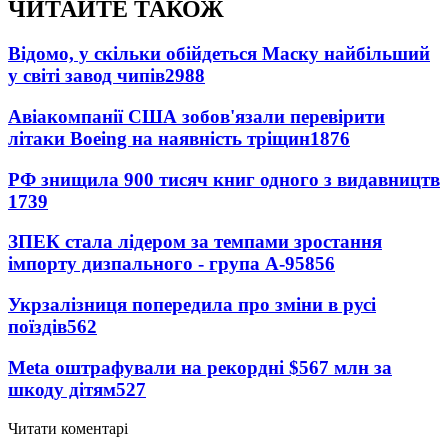
ЧИТАЙТЕ ТАКОЖ
Відомо, у скільки обійдеться Маску найбільший
у світі завод чипів
2988
Авіакомпанії США зобов'язали перевірити
літаки Boeing на наявність тріщин
1876
РФ знищила 900 тисяч книг одного з видавництв
1739
ЗПЕК стала лідером за темпами зростання
імпорту дизпального - група А-95
856
Укрзалізниця попередила про зміни в русі
поїздів
562
Meta оштрафували на рекордні $567 млн за
шкоду дітям
527
Читати коментарі