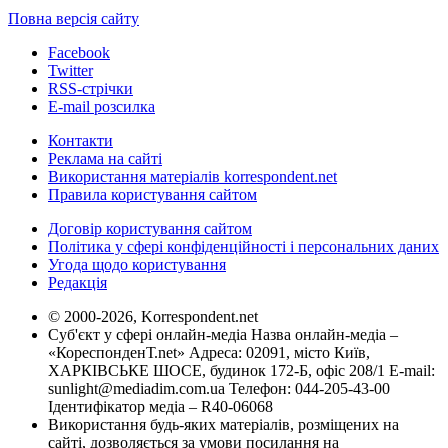
Повна версія сайту
Facebook
Twitter
RSS-стрічки
E-mail розсилка
Контакти
Реклама на сайті
Використання матеріалів korrespondent.net
Правила користування сайтом
Договір користування сайтом
Політика у сфері конфіденційності і персональних даних
Угода щодо користування
Редакція
© 2000-2026, Korrespondent.net
Суб'єкт у сфері онлайн-медіа Назва онлайн-медіа –
«КореспонденТ.net» Адреса: 02091, місто Київ,
ХАРКІВСЬКЕ ШОСЕ, будинок 172-Б, офіс 208/1 E-mail:
sunlight@mediadim.com.ua
Телефон: 044-205-43-00
Ідентифікатор медіа – R40-06068
Використання будь-яких матеріалів, розміщених на
сайті, дозволяється за умови посилання на