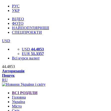
РУС
УКР
ВІДЕО
ФОТО
НАЙПОПУЛЯРНІШІ
СПЕЦПРОЕКТИ
USD
USD
44.4853
EUR
51.3357
Всі курси валют
44.4853
Авторизація
Пошук
RU
ВСІ РОЗДІЛИ
Головна
Україна
Місто
Світ