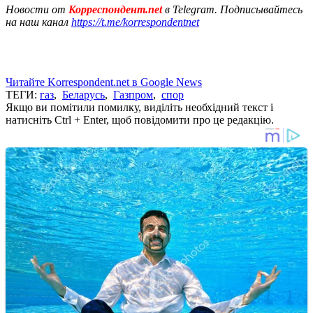
Новости от
Корреспондент.net
в Telegram. Подписывайтесь
на наш канал
https://t.me/korrespondentnet
Читайте Korrespondent.net в Google News
ТЕГИ:
газ
,
Беларусь
,
Газпром
,
спор
Якщо ви помітили помилку, виділіть необхідний текст і
натисніть Ctrl + Enter, щоб повідомити про це редакцію.