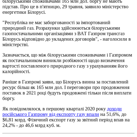
білоруськими споживачами 165 млн дол. боргу не мають
підстав. Про це в п'ятницю, 29 травня, заявило міністерство
енергетики Білорусі.
"Республіка не має заборгованості за імпортований
природний газ. Розрахунки здійснюються білоруськими
газопостачальними організаціями з ВАТ Газпром трансгаз
Білорусь відповідно до укладених договорів", - наголосили в
міністерстві.
Зазначається, що між білоруськими споживачами і Газпромом
як постачальником виникли розбіжності щодо визначення
вартості поставленого природного газу з урахуванням його
калорійності.
Раніше в Газпромі заяви, що Білорусь винна за поставлений
ресурс більш як 165 млн дол. І переговори про продовження
поставок в 2021 році будуть продовжені тільки після виплати
боргу.
Як повідомлялося, в першому кварталі 2020 року
доходи
російського Газпрому від експорту газу впали
на 51,6%, до
$6,81 млрд. Фізичний експорт газу за звітний період впав на
24,2% - до 46,6 млрд куб. м.