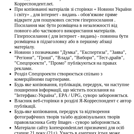
Корреспондент.net.
При копіюванні матеріалів зі сторінки « Новини України
і світу» , для інтернет - видань - обов'язкове пряме
відкрите для пошукових систем гіперпосилання .
Посилання має бути розміщена в незалежності від
повного або часткового використання матеріалів.
Гіперпосилання ( для інтернет - видань) - повинна бути
розміщена в підзаголовку або в першому абзаці
матеріалу.
Новини з позначками "Думка", "Експертиза", "Заява",
"Регіони", "Гроші", "Влада", "Вибори", "Тест-драйв",
"Спецпроекти", "Промо" публікуються на правах
реклами.
Розділ Спецпроекти створюється спільно з
комерційними партнерами.
Будь яке копіювання, публікація, передрук, чи наступне
поширення інформації, що містить посилання на
"Інтерфакс-Україна", EPA / UPG, суворо забороняється.
Власник веб-сторінки в розділі Я-Корреспондент є автор
публікації.
Будь-яке копіювання, передрук та відтворення
фотографічних творів та/або аудіовізуальних творів
правовласника Getty Images - суворо забороняється.
Матеріали сайту korrespondent.net призначені для осіб
старше 21 року (21+). Участь в азартних іграх може