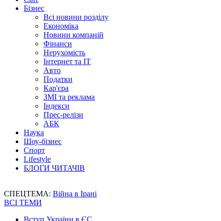
Бізнес
Всі новини розділу
Економіка
Новини компаній
Фінанси
Нерухомість
Інтернет та IT
Авто
Податки
Кар'єра
ЗМІ та реклама
Індекси
Прес-релізи
АБК
Наука
Шоу-бізнес
Спорт
Lifestyle
БЛОГИ ЧИТАЧІВ
СПЕЦТЕМА:
Війна в Ірані
ВСІ ТЕМИ
Вступ України в ЄС