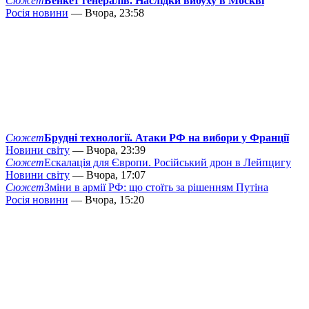
Сюжет
Бенкет генералів. Наслідки вибуху в Москві
Росія новини
— Вчора, 23:58
Сюжет
Брудні технології. Атаки РФ на вибори у Франції
Новини світу
— Вчора, 23:39
Сюжет
Ескалація для Європи. Російський дрон в Лейпцигу
Новини світу
— Вчора, 17:07
Сюжет
Зміни в армії РФ: що стоїть за рішенням Путіна
Росія новини
— Вчора, 15:20