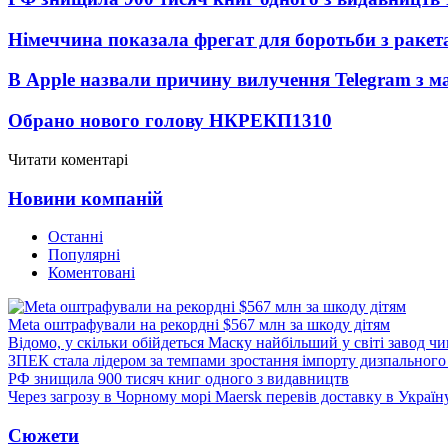
Німеччина показала фрегат для боротьби з ракет
В Apple назвали причину вилучення Telegram з м
Обрано нового голову НКРЕКП
1310
Читати коментарі
Новини компаній
Останні
Популярні
Коментовані
Meta оштрафували на рекордні $567 млн за шкоду дітям
Відомо, у скільки обійдеться Маску найбільший у світі завод чи
ЗПЕК стала лідером за темпами зростання імпорту дизпального 
РФ знищила 900 тисяч книг одного з видавництв
Через загрозу в Чорному морі Maersk перевів доставку в Україн
Сюжети