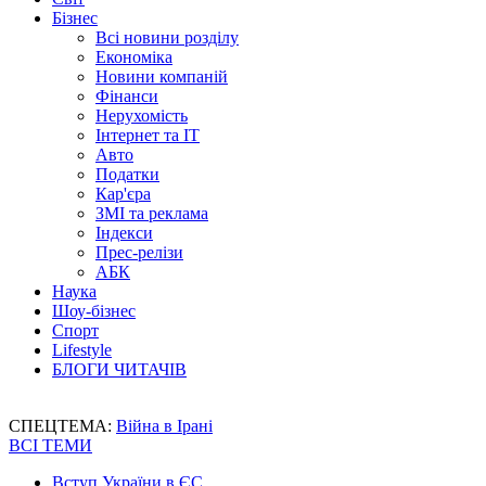
Бізнес
Всі новини розділу
Економіка
Новини компаній
Фінанси
Нерухомість
Інтернет та IT
Авто
Податки
Кар'єра
ЗМІ та реклама
Індекси
Прес-релізи
АБК
Наука
Шоу-бізнес
Спорт
Lifestyle
БЛОГИ ЧИТАЧІВ
СПЕЦТЕМА:
Війна в Ірані
ВСІ ТЕМИ
Вступ України в ЄС