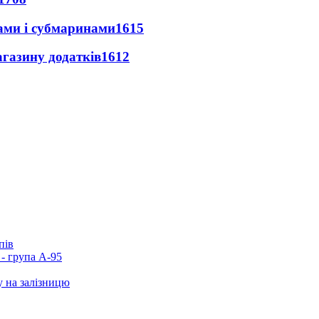
ами і субмаринами
1615
агазину додатків
1612
пів
- група А-95
у на залізницю