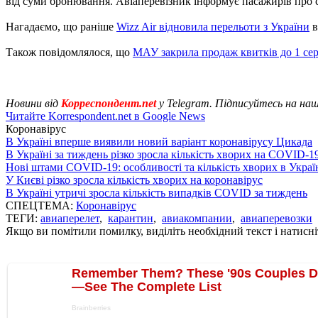
від суми бронювання. Авіаперевізник інформує пасажирів про ск
Нагадаємо, що раніше
Wizz Air відновила перельоти з України
в
Також повідомлялося, що
МАУ закрила продаж квитків до 1 се
Новини від
Корреспондент.net
у Telegram. Підписуйтесь на на
Читайте Korrespondent.net в Google News
Коронавірус
В Україні вперше виявили новий варіант коронавірусу Цикада
В Україні за тиждень різко зросла кількість хворих на COVID-1
Нові штами COVID-19: особливості та кількість хворих в Украї
У Києві різко зросла кількість хворих на коронавірус
В Україні утричі зросла кількість випадків COVID за тиждень
СПЕЦТЕМА:
Коронавірус
ТЕГИ:
авиаперелет
,
карантин
,
авиакомпании
,
авиаперевозки
Якщо ви помітили помилку, виділіть необхідний текст і натисніт