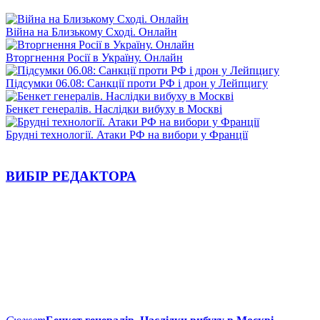
Війна на Близькому Сході. Онлайн
Вторгнення Росії в Україну. Онлайн
Підсумки 06.08: Санкції проти РФ і дрон у Лейпцигу
Бенкет генералів. Наслідки вибуху в Москві
Брудні технології. Атаки РФ на вибори у Франції
ВИБІР РЕДАКТОРА