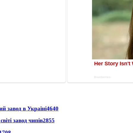
ий завод в Україні
4640
світі завод чипів
2855
1708