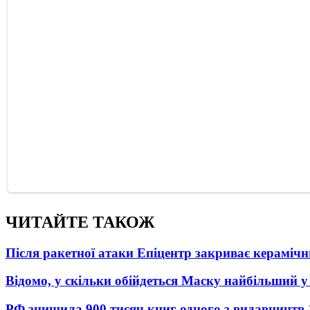
ЧИТАЙТЕ ТАКОЖ
Після ракетної атаки Епіцентр закриває керамічн
Відомо, у скільки обійдеться Маску найбільший у 
РФ знищила 900 тисяч книг одного з видавництв