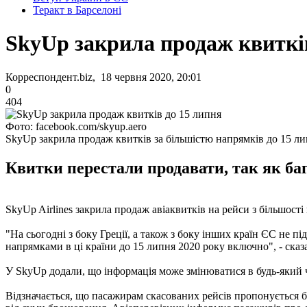
Теракт в Барселоні
SkyUр закрила продаж квиткі
Корреспондент.biz, 18 червня 2020, 20:01
0
404
Фото: facebook.com/skyup.aero
SkyUр закрила продаж квитків за більшістю напрямків до 15 л
Квитки перестали продавати, так як баг
SkyUp Airlines закрила продаж авіаквитків на рейси з більшості
"На сьогодні з боку Греції, а також з боку інших країн ЄС не п
напрямками в ці країни до 15 липня 2020 року включно", - сказ
У SkyUp додали, що інформація може змінюватися в будь-який ча
Відзначається, що пасажирам скасованих рейсів пропонується б