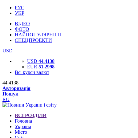
РУС
УКР
ВІДЕО
ФОТО
НАЙПОПУЛЯРНІШІ
СПЕЦПРОЕКТИ
USD
USD
44.4138
EUR
51.2998
Всі курси валют
44.4138
Авторизація
Пошук
RU
ВСІ РОЗДІЛИ
Головна
Україна
Місто
Світ