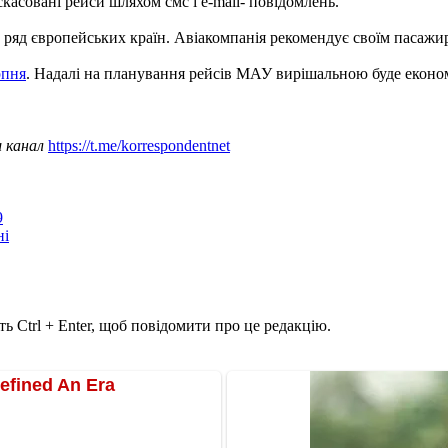
асовані рейси шляхом смс і e-mail- повідомлень.
 ряд європейських країн. Авіакомпанія рекомендує своїм пасажи
рпня
. Надалі на планування рейсів МАУ вирішальною буде економ
ш канал
https://t.me/korrespondentnet
9
ні
ь Ctrl + Enter, щоб повідомити про це редакцію.