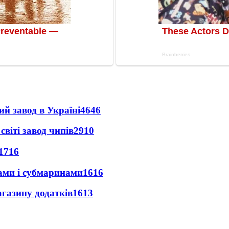
ий завод в Україні
4646
світі завод чипів
2910
1716
ами і субмаринами
1616
агазину додатків
1613