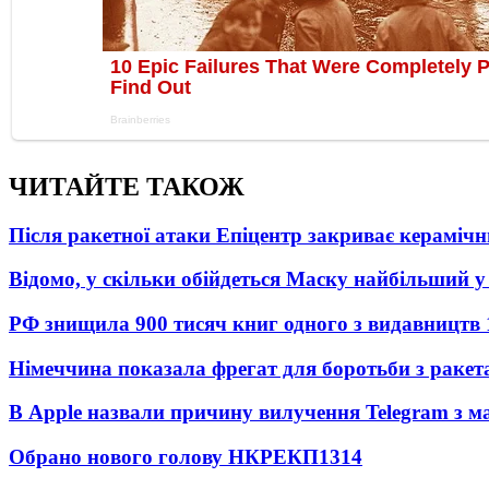
ЧИТАЙТЕ ТАКОЖ
Після ракетної атаки Епіцентр закриває керамічн
Відомо, у скільки обійдеться Маску найбільший у 
РФ знищила 900 тисяч книг одного з видавництв
Німеччина показала фрегат для боротьби з ракет
В Apple назвали причину вилучення Telegram з м
Обрано нового голову НКРЕКП
1314