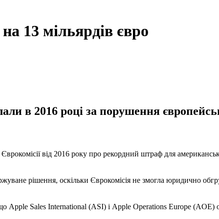
на 13 мільярдів євро
и в 2016 році за порушення європейськ
 Єврокомісії від 2016 року про рекордний штраф для американсько
аржуване рішення, оскільки Єврокомісія не змогла юридично об
о Apple Sales International (ASI) і Apple Operations Europe (AO