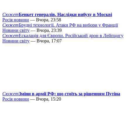
Сюжет
Бенкет генералів. Наслідки вибуху в Москві
Росія новини
— Вчора, 23:58
Сюжет
Брудні технології. Атаки РФ на вибори у Франції
Новини світу
— Вчора, 23:39
Сюжет
Ескалація для Європи. Російський дрон в Лейпцигу
Новини світу
— Вчора, 17:07
Сюжет
Зміни в армії РФ: що стоїть за рішенням Путіна
Росія новини
— Вчора, 15:20