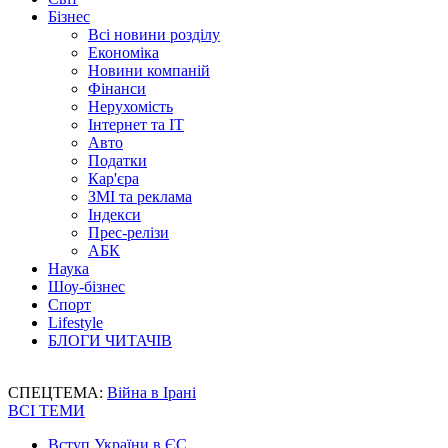
Бізнес
Всі новини розділу
Економіка
Новини компаній
Фінанси
Нерухомість
Інтернет та IT
Авто
Податки
Кар'єра
ЗМІ та реклама
Індекси
Прес-релізи
АБК
Наука
Шоу-бізнес
Спорт
Lifestyle
БЛОГИ ЧИТАЧІВ
СПЕЦТЕМА:
Війна в Ірані
ВСІ ТЕМИ
Вступ України в ЄС