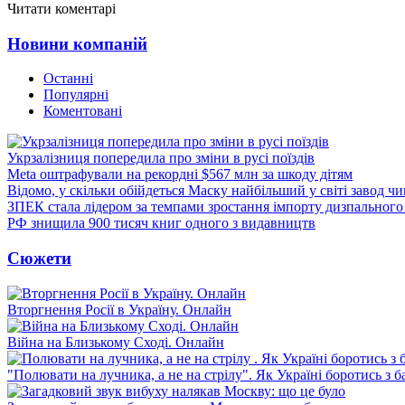
Читати коментарі
Новини компаній
Останні
Популярні
Коментовані
Укрзалізниця попередила про зміни в русі поїздів
Meta оштрафували на рекордні $567 млн за шкоду дітям
Відомо, у скільки обійдеться Маску найбільший у світі завод чи
ЗПЕК стала лідером за темпами зростання імпорту дизпального 
РФ знищила 900 тисяч книг одного з видавництв
Сюжети
Вторгнення Росії в Україну. Онлайн
Війна на Близькому Сході. Онлайн
"Полювати на лучника, а не на стрілу". Як Україні боротись з 