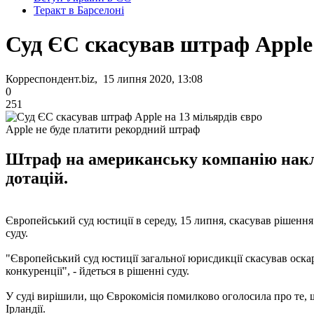
Теракт в Барселоні
Суд ЄС скасував штраф Apple 
Корреспондент.biz, 15 липня 2020, 13:08
0
251
Apple не буде платити рекордний штраф
Штраф на американську компанію наклал
дотацій.
Європейський суд юстиції в середу, 15 липня, скасував рішення
суду.
"Європейський суд юстиції загальної юрисдикції скасував оск
конкуренції", - йдеться в рішенні суду.
У суді вирішили, що Єврокомісія помилково оголосила про те, щ
Ірландії.