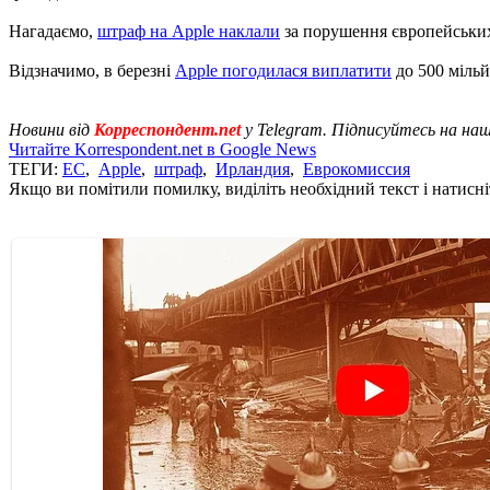
Нагадаємо,
штраф на Apple наклали
за порушення європейських 
Відзначимо, в березні
Apple погодилася виплатити
до 500 мільй
Новини від
Корреспондент.net
у Telegram. Підписуйтесь на на
Читайте Korrespondent.net в Google News
ТЕГИ:
ЕС
,
Apple
,
штраф
,
Ирландия
,
Еврокомиссия
Якщо ви помітили помилку, виділіть необхідний текст і натисніт