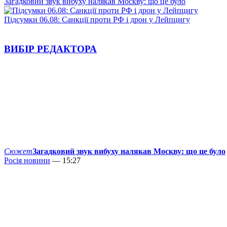
Загадковий звук вибуху налякав Москву: що це було
Підсумки 06.08: Санкції проти РФ і дрон у Лейпцигу
ВИБІР РЕДАКТОРА
Сюжет
Загадковий звук вибуху налякав Москву: що це було
Росія новини
— 15:27