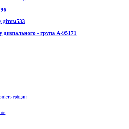
596
 дітям
533
у дизпального - група А-95
171
вність тріщин
пів