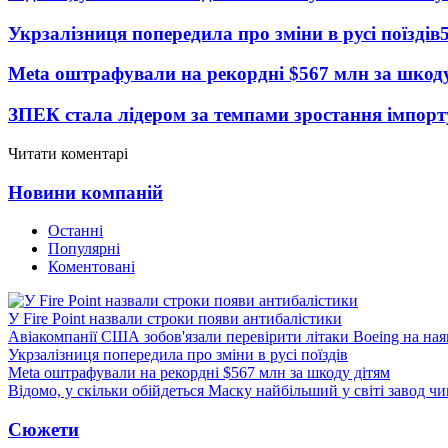
Укрзалізниця попередила про зміни в русі поїздів
Meta оштрафували на рекордні $567 млн за шкоду
ЗПЕК стала лідером за темпами зростання імпорт
Читати коментарі
Новини компаній
Останні
Популярні
Коментовані
У Fire Point назвали строки появи антибалістики
Авіакомпанії США зобов'язали перевірити літаки Boeing на ная
Укрзалізниця попередила про зміни в русі поїздів
Meta оштрафували на рекордні $567 млн за шкоду дітям
Відомо, у скільки обійдеться Маску найбільший у світі завод чи
Сюжети