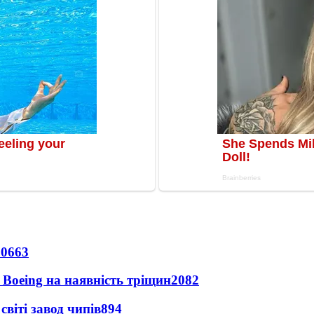
10663
 Boeing на наявність тріщин
2082
світі завод чипів
894