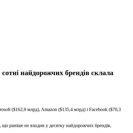
ь сотні найдорожчих брендів склала
osoft ($162,9 млрд), Amazon ($135,4 млрд) і Facebook ($70,3
on, що раніше не входив у десятку найдорожчих брендів,