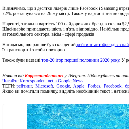
Відзначимо, що з десятки лідерів лише Facebook і Samsung втрат
72%, розташувався на 26-му місці. Також у вартості значно дода
Нарешті, загальна вартість 100 найдорожчих брендів склала $2,5
Швейцарію припадають шість і п'ять відповідно. Найбільш предс
автомобільного сектора, вісім - сфері продажів.
Нагадаємо, що раніше був складений
рейтинг автобрендів з на
їх транспортні засоби повторно.
Також були названі
топ-20 ігор першої половини 2020 року.
У ре
Новини від
Корреспондент.net
у Telegram. Підписуйтесь на на
Читайте Korrespondent.net в Google News
ТЕГИ:
рейтинг
,
Microsoft
,
Google
,
Apple
,
Forbes
,
Facebook
,
б
Якщо ви помітили помилку, виділіть необхідний текст і натисніт