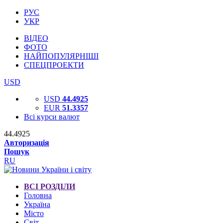
РУС
УКР
ВІДЕО
ФОТО
НАЙПОПУЛЯРНІШІ
СПЕЦПРОЕКТИ
USD
USD
44.4925
EUR
51.3357
Всі курси валют
44.4925
Авторизація
Пошук
RU
ВСІ РОЗДІЛИ
Головна
Україна
Місто
Світ