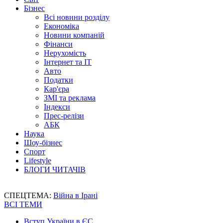
Бізнес
Всі новини розділу
Економіка
Новини компаній
Фінанси
Нерухомість
Інтернет та IT
Авто
Податки
Кар'єра
ЗМІ та реклама
Індекси
Прес-релізи
АБК
Наука
Шоу-бізнес
Спорт
Lifestyle
БЛОГИ ЧИТАЧІВ
СПЕЦТЕМА:
Війна в Ірані
ВСІ ТЕМИ
Вступ України в ЄС