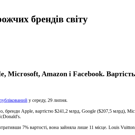
рожчих брендів світу
, Microsoft, Amazon і Facebook. Вартіст
публікований
у середу, 29 липня.
, бренди Apple, вартістю $241,2 млрд, Google ($207,5 млрд), Micr
McDonald's.
, втративши 7% вартості, вона зайняла лише 11 місце. Louis Vuitt