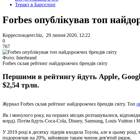
Теракт в Барселоні
Forbes опублікував топ найдо
Корреспондент.biz, 29 липня 2020, 12:22
0
767
Фото: Interbrand
Forbes склав рейтинг найдорожчих брендів світу
Першими в рейтингу йдуть Apple, Google
$2,54 трлн.
Журнал Forbes склав рейтинг найдорожчих брендів світу. Топ
о
Як і минулого року, на перших місцях розташувалися, відповідно
млрд). Потім йдуть Coca-Cola, Disney, Samsung, Louis Vuitton і 
У 2019 році в десятку лідерів входила Toyota, але в цьому році
подорожчав на 20%, зайнявши таким чином дев'ятий рядок.