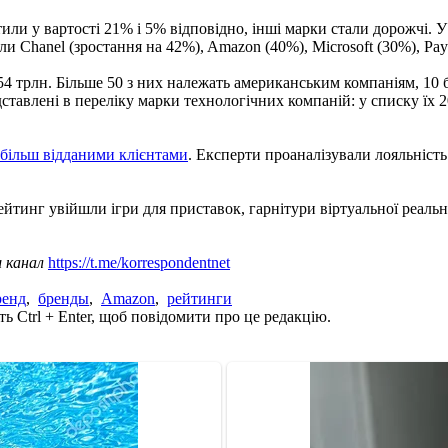
или у вартості 21% і 5% відповідно, інші марки стали дорожчі. У 
ли Chanel (зростання на 42%), Amazon (40%), Microsoft (30%), Pay
4 трлн. Більше 50 з них належать американським компаніям, 10 бр
тавлені в переліку марки технологічних компаній: у списку їх 20
йбільш відданими клієнтами
. Експерти проаналізували лояльність
йтинг увійшли ігри для приставок, гарнітури віртуальної реально
ш канал
https://t.me/korrespondentnet
ренд
,
бренды
,
Amazon
,
рейтинги
ь Ctrl + Enter, щоб повідомити про це редакцію.