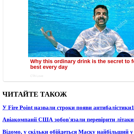
ЧИТАЙТЕ ТАКОЖ
У Fire Point назвали строки появи антибалістики
Авіакомпанії США зобов'язали перевірити літаки
Відомо, у скільки обійдеться Маску найбільший у 