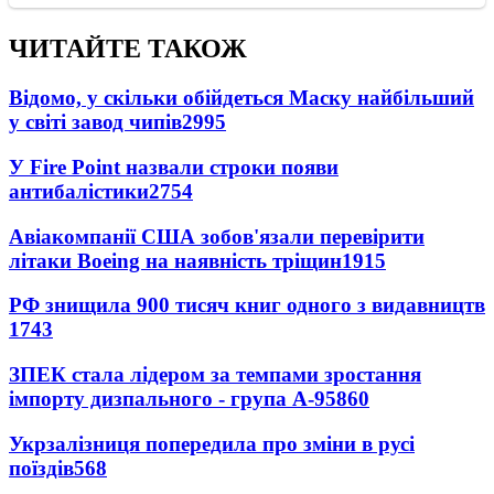
ЧИТАЙТЕ ТАКОЖ
Відомо, у скільки обійдеться Маску найбільший
у світі завод чипів
2995
У Fire Point назвали строки появи
антибалістики
2754
Авіакомпанії США зобов'язали перевірити
літаки Boeing на наявність тріщин
1915
РФ знищила 900 тисяч книг одного з видавництв
1743
ЗПЕК стала лідером за темпами зростання
імпорту дизпального - група А-95
860
Укрзалізниця попередила про зміни в русі
поїздів
568