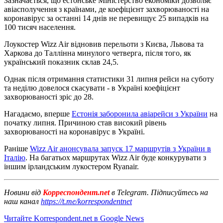
Зазначається, що естонське Міністерство економіки дозволяє
авіасполучення з країнами, де коефіцієнт захворюваності на
коронавірус за останні 14 днів не перевищує 25 випадків на
100 тисяч населення.
Лоукостер Wizz Air відновив перельоти з Києва, Львова та
Харкова до Таллінна минулого четверга, після того, як
український показник склав 24,5.
Однак після отримання статистики 31 липня рейси на суботу
та неділю довелося скасувати - в Україні коефіцієнт
захворюваності зріс до 28.
Нагадаємо, вперше
Естонія заборонила авіарейси з України
на
початку липня. Причиною став високий рівень
захворюваності на коронавірус в Україні.
Раніше
Wizz Air анонсувала запуск 17 маршрутів з України в
Італію
. На багатьох маршрутах Wizz Air буде конкурувати з
іншим ірландським лукостером Ryanair.
Новини від
Корреспондент.net
в Telegram. Підписуйтесь на
наш канал
https://t.me/korrespondentnet
Читайте Korrespondent.net в Google News