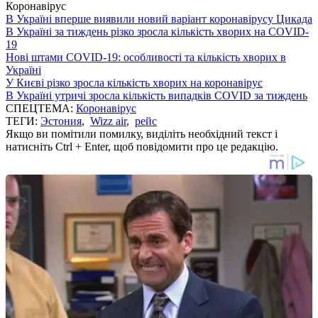
Коронавірус
В Україні вперше виявили новий варіант коронавірусу Цикада
В Україні за тиждень різко зросла кількість хворих на COVID-
19
Нові штами COVID-19: особливості та кількість хворих в
Україні
У Києві різко зросла кількість хворих на коронавірус
В Україні утричі зросла кількість випадків COVID за тиждень
СПЕЦТЕМА:
Коронавірус
ТЕГИ:
Эстония
,
Wizz air
,
рейс
Якщо ви помітили помилку, виділіть необхідний текст і
натисніть Ctrl + Enter, щоб повідомити про це редакцію.