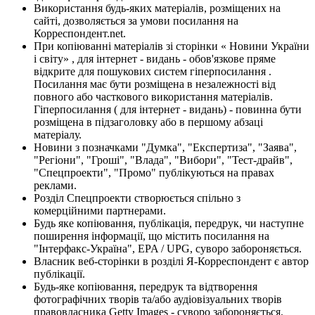
Використання будь-яких матеріалів, розміщених на
сайті, дозволяється за умови посилання на
Корреспондент.net.
При копіюванні матеріалів зі сторінки « Новини України
і світу» , для інтернет - видань - обов'язкове пряме
відкрите для пошукових систем гіперпосилання .
Посилання має бути розміщена в незалежності від
повного або часткового використання матеріалів.
Гіперпосилання ( для інтернет - видань) - повинна бути
розміщена в підзаголовку або в першому абзаці
матеріалу.
Новини з позначками "Думка", "Експертиза", "Заява",
"Регіони", "Гроші", "Влада", "Вибори", "Тест-драйв",
"Спецпроекти", "Промо" публікуються на правах
реклами.
Розділ Спецпроекти створюється спільно з
комерційними партнерами.
Будь яке копіювання, публікація, передрук, чи наступне
поширення інформації, що містить посилання на
"Інтерфакс-Україна", EPA / UPG, суворо забороняється.
Власник веб-сторінки в розділі Я-Корреспондент є автор
публікації.
Будь-яке копіювання, передрук та відтворення
фотографічних творів та/або аудіовізуальних творів
правовласника Getty Images - суворо забороняється.