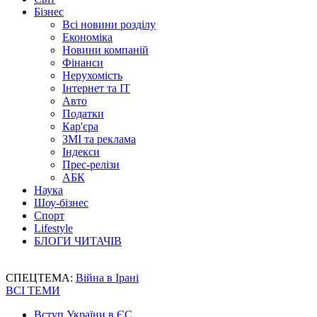
Бізнес
Всі новини розділу
Економіка
Новини компаній
Фінанси
Нерухомість
Інтернет та IT
Авто
Податки
Кар'єра
ЗМІ та реклама
Індекси
Прес-релізи
АБК
Наука
Шоу-бізнес
Спорт
Lifestyle
БЛОГИ ЧИТАЧІВ
СПЕЦТЕМА:
Війна в Ірані
ВСІ ТЕМИ
Вступ України в ЄС