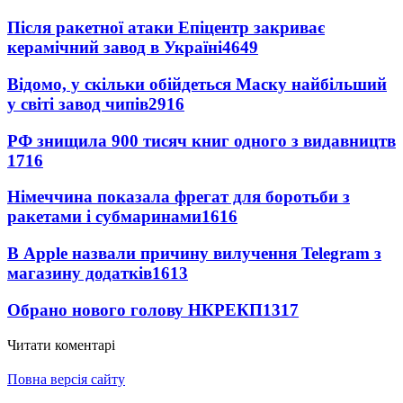
Після ракетної атаки Епіцентр закриває
керамічний завод в Україні
4649
Відомо, у скільки обійдеться Маску найбільший
у світі завод чипів
2916
РФ знищила 900 тисяч книг одного з видавництв
1716
Німеччина показала фрегат для боротьби з
ракетами і субмаринами
1616
В Apple назвали причину вилучення Telegram з
магазину додатків
1613
Обрано нового голову НКРЕКП
1317
Читати коментарі
Повна версія сайту