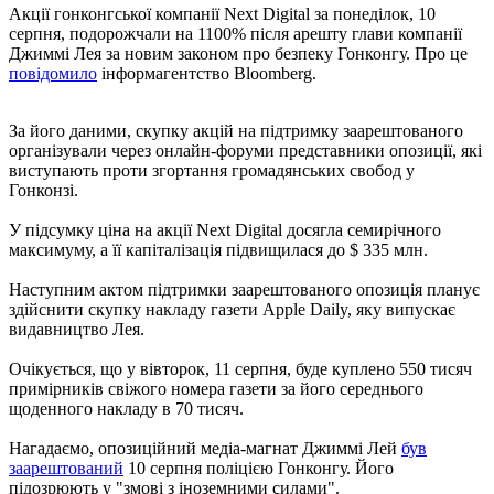
Акції гонконгської компанії Next Digital за понеділок, 10
серпня, подорожчали на 1100% після арешту глави компанії
Джиммі Лея за новим законом про безпеку Гонконгу. Про це
повідомило
інформагентство Bloomberg.
За його даними, скупку акцій на підтримку заарештованого
організували через онлайн-форуми представники опозиції, які
виступають проти згортання громадянських свобод у
Гонконзі.
У підсумку ціна на акції Next Digital досягла семирічного
максимуму, а її капіталізація підвищилася до $ 335 млн.
Наступним актом підтримки заарештованого опозиція планує
здійснити скупку накладу газети Apple Daily, яку випускає
видавництво Лея.
Очікується, що у вівторок, 11 серпня, буде куплено 550 тисяч
примірників свіжого номера газети за його середнього
щоденного накладу в 70 тисяч.
Нагадаємо, опозиційний медіа-магнат Джиммі Лей
був
заарештований
10 серпня поліцією Гонконгу. Його
підозрюють у "змові з іноземними силами".