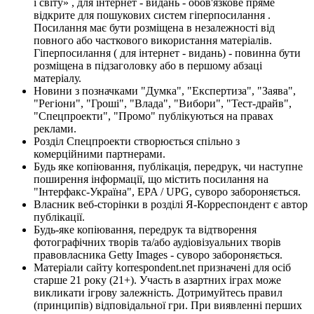
і світу» , для інтернет - видань - обов'язкове пряме
відкрите для пошукових систем гіперпосилання .
Посилання має бути розміщена в незалежності від
повного або часткового використання матеріалів.
Гіперпосилання ( для інтернет - видань) - повинна бути
розміщена в підзаголовку або в першому абзаці
матеріалу.
Новини з позначками "Думка", "Експертиза", "Заява",
"Регіони", "Гроші", "Влада", "Вибори", "Тест-драйв",
"Спецпроекти", "Промо" публікуються на правах
реклами.
Розділ Спецпроекти створюється спільно з
комерційними партнерами.
Будь яке копіювання, публікація, передрук, чи наступне
поширення інформації, що містить посилання на
"Інтерфакс-Україна", EPA / UPG, суворо забороняється.
Власник веб-сторінки в розділі Я-Корреспондент є автор
публікації.
Будь-яке копіювання, передрук та відтворення
фотографічних творів та/або аудіовізуальних творів
правовласника Getty Images - суворо забороняється.
Матеріали сайту korrespondent.net призначені для осіб
старше 21 року (21+). Участь в азартних іграх може
викликати ігрову залежність. Дотримуйтесь правил
(принципів) відповідальної гри. При виявленні перших