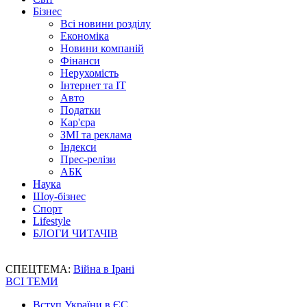
Бізнес
Всі новини розділу
Економіка
Новини компаній
Фінанси
Нерухомість
Інтернет та IT
Авто
Податки
Кар'єра
ЗМІ та реклама
Індекси
Прес-релізи
АБК
Наука
Шоу-бізнес
Спорт
Lifestyle
БЛОГИ ЧИТАЧІВ
СПЕЦТЕМА:
Війна в Ірані
ВСІ ТЕМИ
Вступ України в ЄС