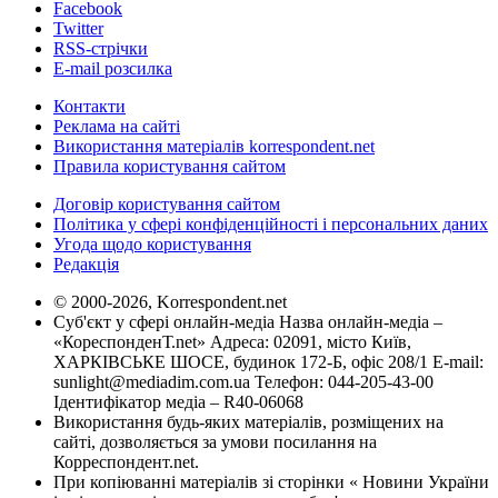
Facebook
Twitter
RSS-стрічки
E-mail розсилка
Контакти
Реклама на сайті
Використання матеріалів korrespondent.net
Правила користування сайтом
Договір користування сайтом
Політика у сфері конфіденційності і персональних даних
Угода щодо користування
Редакція
© 2000-2026, Korrespondent.net
Суб'єкт у сфері онлайн-медіа Назва онлайн-медіа –
«КореспонденТ.net» Адреса: 02091, місто Київ,
ХАРКІВСЬКЕ ШОСЕ, будинок 172-Б, офіс 208/1 E-mail:
sunlight@mediadim.com.ua
Телефон: 044-205-43-00
Ідентифікатор медіа – R40-06068
Використання будь-яких матеріалів, розміщених на
сайті, дозволяється за умови посилання на
Корреспондент.net.
При копіюванні матеріалів зі сторінки « Новини України