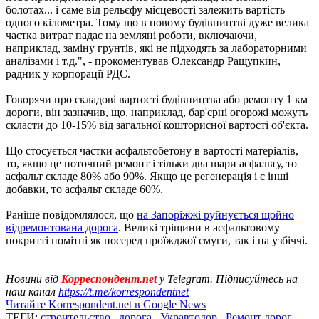
болотах... і саме від рельєфу місцевості залежить вартість
одного кілометра. Тому що в новому будівництві дуже велика
частка витрат падає на земляні роботи, включаючи,
наприклад, заміну грунтів, які не підходять за лабораторними
аналізами і т.д.", - прокоментував Олександр Ращупкин,
радник у корпорації РДС.
Говорячи про складові вартості будівництва або ремонту 1 км
дороги, він зазначив, що, наприклад, бар'єрні огорожі можуть
скласти до 10-15% від загальної кошторисної вартості об'єкта.
Що стосується частки асфальтобетону в вартості матеріалів,
то, якщо це поточний ремонт і тільки два шари асфальту, то
асфальт складе 80% або 90%. Якщо це регенерація і є інші
добавки, то асфальт складе 60%.
Раніше повідомлялося, що
на Запоріжжі руйнується щойно
відремонтована дорога
. Великі тріщини в асфальтовому
покритті помітні як посеред проїжджої смуги, так і на узбіччі.
Новини від
Корреспондент.net
у Telegram. Підписуйтесь на
наш канал
https://t.me/korrespondentnet
Читайте Korrespondent.net в Google News
ТЕГИ:
строительство
,
дорога
,
Укравтодор
,
Ремонт дорог