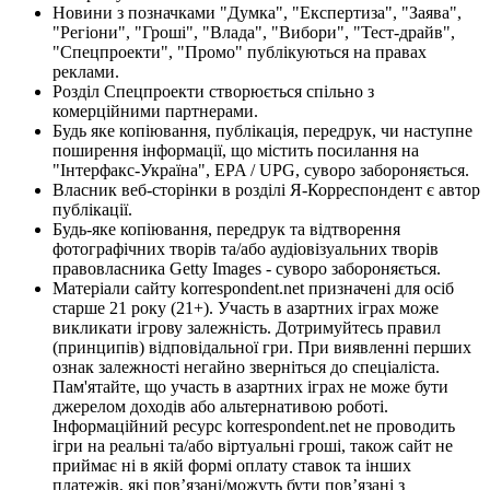
Новини з позначками "Думка", "Експертиза", "Заява",
"Регіони", "Гроші", "Влада", "Вибори", "Тест-драйв",
"Спецпроекти", "Промо" публікуються на правах
реклами.
Розділ Спецпроекти створюється спільно з
комерційними партнерами.
Будь яке копіювання, публікація, передрук, чи наступне
поширення інформації, що містить посилання на
"Інтерфакс-Україна", EPA / UPG, суворо забороняється.
Власник веб-сторінки в розділі Я-Корреспондент є автор
публікації.
Будь-яке копіювання, передрук та відтворення
фотографічних творів та/або аудіовізуальних творів
правовласника Getty Images - суворо забороняється.
Матеріали сайту korrespondent.net призначені для осіб
старше 21 року (21+). Участь в азартних іграх може
викликати ігрову залежність. Дотримуйтесь правил
(принципів) відповідальної гри. При виявленні перших
ознак залежності негайно зверніться до спеціаліста.
Пам'ятайте, що участь в азартних іграх не може бути
джерелом доходів або альтернативою роботі.
Інформаційний ресурс korrespondent.net не проводить
ігри на реальні та/або віртуальні гроші, також сайт не
приймає ні в якій формі оплату ставок та інших
платежів, які пов’язані/можуть бути пов’язані з