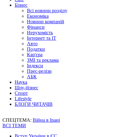
Бізнес
Всі новини розділу
Економіка
Новини компаній
Фінанси
Нерухомість
Інтернет та IT
Авто
Податки
Кар'єра
ЗМІ та реклама
Індекси
Прес-релізи
АБК
Наука
Шоу-бізнес
Спорт
Lifestyle
БЛОГИ ЧИТАЧІВ
СПЕЦТЕМА:
Війна в Ірані
ВСІ ТЕМИ
Вступ України в ЄС