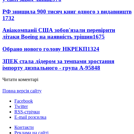
РФ знищила 900 тисяч книг одного з видавництв
1732
Авіакомпанії США зобов'язали перевірити
літаки Boeing на наявність тріщин
1675
Обрано нового голову НКРЕКП
1324
ЗПЕК стала лідером за темпами зростання
імпорту дизпального - група А-95
848
Читати коментарі
Повна версія сайту
Facebook
Twitter
RSS-стрічки
E-mail розсилка
Контакти
Реклама на сайті