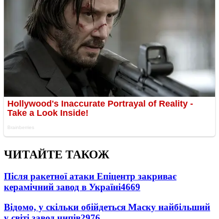
ЧИТАЙТЕ ТАКОЖ
Після ракетної атаки Епіцентр закриває
керамічний завод в Україні
4669
Відомо, у скільки обійдеться Маску найбільший
у світі завод чипів
2976