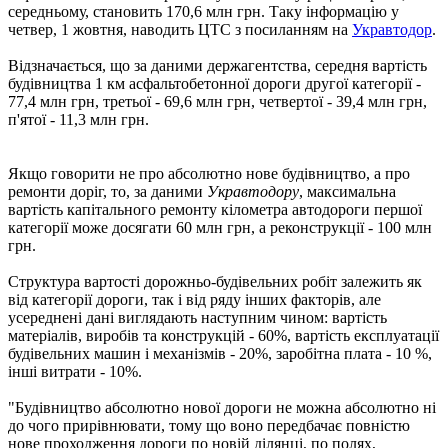
середньому, становить 170,6 млн грн. Таку інформацію у
четвер, 1 жовтня, наводить ЦТС з посиланням на
Укравтодор
.
Відзначається, що за даними держагентства, середня вартість
будівництва 1 км асфальтобетонної дороги другої категорії -
77,4 млн грн, третьої - 69,6 млн грн, четвертої - 39,4 млн грн,
п'ятої - 11,3 млн грн.
Якщо говорити не про абсолютно нове будівництво, а про
ремонти доріг, то, за даними
Укравтодору
, максимальна
вартість капітального ремонту кілометра автодороги першої
категорії може досягати 60 млн грн, а реконструкції - 100 млн
грн.
Структура вартості дорожньо-будівельних робіт залежить як
від категорії дороги, так і від ряду інших факторів, але
усереднені дані виглядають наступним чином: вартість
матеріалів, виробів та конструкцій - 60%, вартість експлуатації
будівельних машин і механізмів - 20%, заробітна плата - 10 %,
інші витрати - 10%.
"Будівництво абсолютно нової дороги не можна абсолютно ні
до чого прирівнювати, тому що воно передбачає повністю
нове проходження дороги по новій ділянці, по полях,