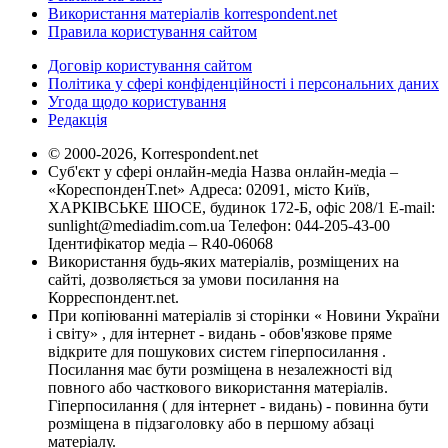
Використання матеріалів korrespondent.net
Правила користування сайтом
Договір користування сайтом
Політика у сфері конфіденційності і персональних даних
Угода щодо користування
Редакція
© 2000-2026, Korrespondent.net
Суб'єкт у сфері онлайн-медіа Назва онлайн-медіа –
«КореспонденТ.net» Адреса: 02091, місто Київ,
ХАРКІВСЬКЕ ШОСЕ, будинок 172-Б, офіс 208/1 E-mail:
sunlight@mediadim.com.ua
Телефон: 044-205-43-00
Ідентифікатор медіа – R40-06068
Використання будь-яких матеріалів, розміщених на
сайті, дозволяється за умови посилання на
Корреспондент.net.
При копіюванні матеріалів зі сторінки « Новини України
і світу» , для інтернет - видань - обов'язкове пряме
відкрите для пошукових систем гіперпосилання .
Посилання має бути розміщена в незалежності від
повного або часткового використання матеріалів.
Гіперпосилання ( для інтернет - видань) - повинна бути
розміщена в підзаголовку або в першому абзаці
матеріалу.