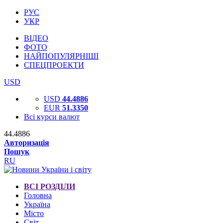
РУС
УКР
ВІДЕО
ФОТО
НАЙПОПУЛЯРНІШІ
СПЕЦПРОЕКТИ
USD
USD
44.4886
EUR
51.3350
Всі курси валют
44.4886
Авторизація
Пошук
RU
ВСІ РОЗДІЛИ
Головна
Україна
Місто
Світ