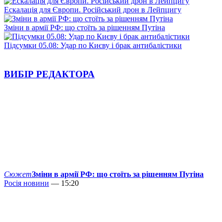
Ескалація для Європи. Російський дрон в Лейпцигу
Зміни в армії РФ: що стоїть за рішенням Путіна
Підсумки 05.08: Удар по Києву і брак антибалістики
ВИБІР РЕДАКТОРА
Сюжет
Зміни в армії РФ: що стоїть за рішенням Путіна
Росія новини
— 15:20