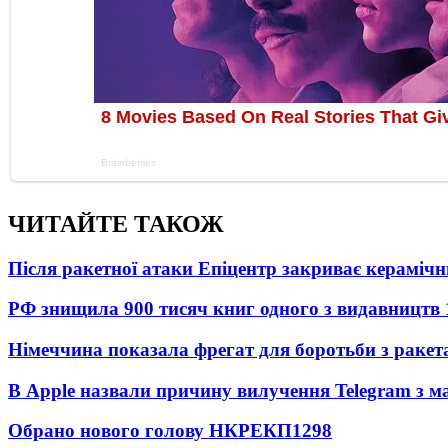
ЧИТАЙТЕ ТАКОЖ
Після ракетної атаки Епіцентр закриває керамічн
РФ знищила 900 тисяч книг одного з видавництв
Німеччина показала фрегат для боротьби з ракет
В Apple назвали причину вилучення Telegram з м
Обрано нового голову НКРЕКП
1298