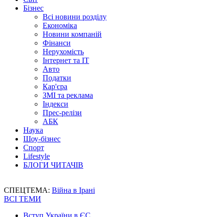
Бізнес
Всі новини розділу
Економіка
Новини компаній
Фінанси
Нерухомість
Інтернет та IT
Авто
Податки
Кар'єра
ЗМІ та реклама
Індекси
Прес-релізи
АБК
Наука
Шоу-бізнес
Спорт
Lifestyle
БЛОГИ ЧИТАЧІВ
СПЕЦТЕМА:
Війна в Ірані
ВСІ ТЕМИ
Вступ України в ЄС