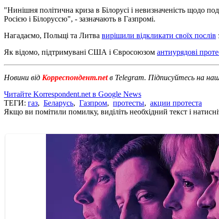
"Нинішня політична криза в Білорусі і невизначеність щодо по
Росією і Білоруссю", - зазначають в Газпромі.
Нагадаємо, Польщі та Литва
вирішили відкликати своїх послів
Як відомо, підтримувані США і Євросоюзом
антиурядові проте
Новини від
Корреспондент.net
в Telegram. Підписуйтесь на на
Читайте Korrespondent.net в Google News
ТЕГИ:
газ
,
Беларусь
,
Газпром
,
протесты
,
акции протеста
Якщо ви помітили помилку, виділіть необхідний текст і натисніт