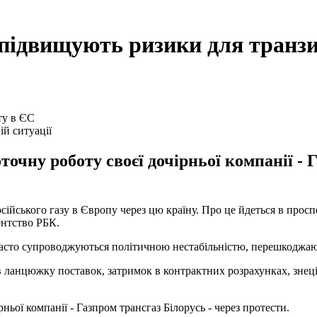
 підвищують ризики для транз
ій ситуації
чну роботу своєї дочірньої компанії - Г
ійського газу в Європу через цю країну. Про це йдеться в проспе
нтство РБК.
часто супроводжуються політичною нестабільністю, перешкоджают
 ланцюжку поставок, затримок в контрактних розрахунках, знеці
ьої компанії - Газпром трансгаз Білорусь - через протести.