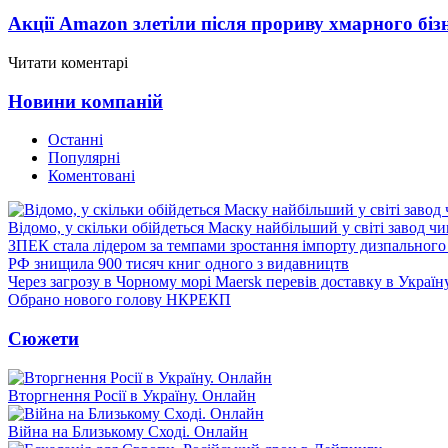
Акції Amazon злетіли після прориву хмарного біз
Читати коментарі
Новини компаній
Останні
Популярні
Коментовані
Відомо, у скільки обійдеться Маску найбільший у світі завод чи
ЗПЕК стала лідером за темпами зростання імпорту дизпального 
РФ знищила 900 тисяч книг одного з видавництв
Через загрозу в Чорному морі Maersk перевів доставку в Україн
Обрано нового голову НКРЕКП
Сюжети
Вторгнення Росії в Україну. Онлайн
Війна на Близькому Сході. Онлайн