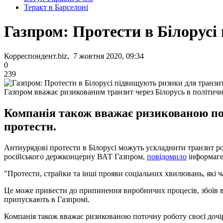
Теракт в Барселоні
Газпром: Протести в Білорусі
Корреспондент.biz, 7 жовтня 2020, 09:34
0
239
Газпром вважає ризикованим транзит через Білорусь в політичн
Компанія також вважає ризикованою пото
протести.
Антиурядові протести в Білорусі можуть ускладнити транзит рос
російського держконцерну ВАТ Газпром,
повідомило
інформаге
"Протести, страйки та інші прояви соціальних хвилювань, які 
Це може привести до припинення виробничих процесів, збоїв в
припускають в Газпромі.
Компанія також вважає ризикованою поточну роботу своєї дочірн