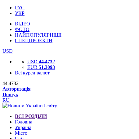
РУС
УКР
ВІДЕО
ФОТО
НАЙПОПУЛЯРНІШІ
СПЕЦПРОЕКТИ
USD
USD
44.4732
EUR
51.3093
Всі курси валют
44.4732
Авторизація
Пошук
RU
ВСІ РОЗДІЛИ
Головна
Україна
Місто
Світ