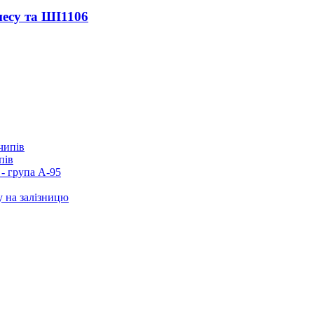
несу та ШІ
1106
пів
- група А-95
у на залізницю