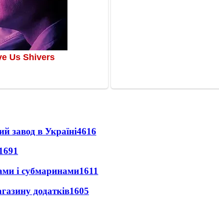
ий завод в Україні
4616
1691
ами і субмаринами
1611
агазину додатків
1605