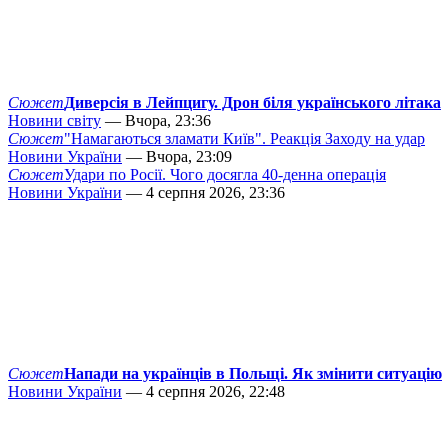
Сюжет
Диверсія в Лейпцигу. Дрон біля українського літака
Новини світу
— Вчора, 23:36
Сюжет
"Намагаються зламати Київ". Реакція Заходу на удар
Новини України
— Вчора, 23:09
Сюжет
Удари по Росії. Чого досягла 40-денна операція
Новини України
— 4 серпня 2026, 23:36
Сюжет
Напади на українців в Польщі. Як змінити ситуацію
Новини України
— 4 серпня 2026, 22:48