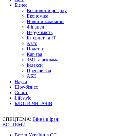
Бізнес
Всі новини розділу
Економіка
Новини компаній
Фінанси
Нерухомість
Інтернет та IT
Авто
Податки
Кар'єра
ЗМІ та реклама
Індекси
Прес-релізи
АБК
Наука
Шоу-бізнес
Спорт
Lifestyle
БЛОГИ ЧИТАЧІВ
СПЕЦТЕМА:
Війна в Ірані
ВСІ ТЕМИ
Вступ України в ЄС