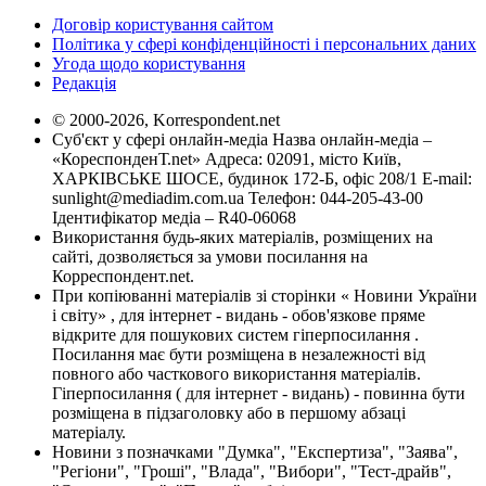
Договір користування сайтом
Політика у сфері конфіденційності і персональних даних
Угода щодо користування
Редакція
© 2000-2026, Korrespondent.net
Суб'єкт у сфері онлайн-медіа Назва онлайн-медіа –
«КореспонденТ.net» Адреса: 02091, місто Київ,
ХАРКІВСЬКЕ ШОСЕ, будинок 172-Б, офіс 208/1 E-mail:
sunlight@mediadim.com.ua
Телефон: 044-205-43-00
Ідентифікатор медіа – R40-06068
Використання будь-яких матеріалів, розміщених на
сайті, дозволяється за умови посилання на
Корреспондент.net.
При копіюванні матеріалів зі сторінки « Новини України
і світу» , для інтернет - видань - обов'язкове пряме
відкрите для пошукових систем гіперпосилання .
Посилання має бути розміщена в незалежності від
повного або часткового використання матеріалів.
Гіперпосилання ( для інтернет - видань) - повинна бути
розміщена в підзаголовку або в першому абзаці
матеріалу.
Новини з позначками "Думка", "Експертиза", "Заява",
"Регіони", "Гроші", "Влада", "Вибори", "Тест-драйв",