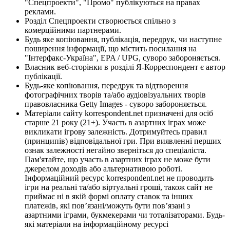
"Спецпроекти", "Промо" публікуються на правах
реклами.
Розділ Спецпроекти створюється спільно з
комерційними партнерами.
Будь яке копіювання, публікація, передрук, чи наступне
поширення інформації, що містить посилання на
"Інтерфакс-Україна", EPA / UPG, суворо забороняється.
Власник веб-сторінки в розділі Я-Корреспондент є автор
публікації.
Будь-яке копіювання, передрук та відтворення
фотографічних творів та/або аудіовізуальних творів
правовласника Getty Images - суворо забороняється.
Матеріали сайту korrespondent.net призначені для осіб
старше 21 року (21+). Участь в азартних іграх може
викликати ігрову залежність. Дотримуйтесь правил
(принципів) відповідальної гри. При виявленні перших
ознак залежності негайно зверніться до спеціаліста.
Пам'ятайте, що участь в азартних іграх не може бути
джерелом доходів або альтернативою роботі.
Інформаційний ресурс korrespondent.net не проводить
ігри на реальні та/або віртуальні гроші, також сайт не
приймає ні в якій формі оплату ставок та інших
платежів, які пов’язані/можуть бути пов’язані з
азартними іграми, букмекерами чи тоталізаторами. Будь-
які матеріали на інформаційному ресурсі