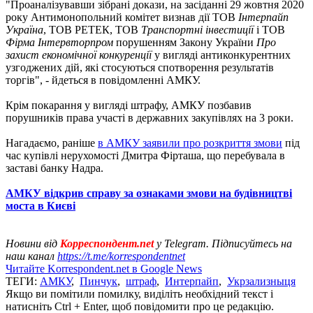
"Проаналізувавши зібрані докази, на засіданні 29 жовтня 2020
року Антимонопольний комітет визнав дії ТОВ
Інтерпайп
Україна
, ТОВ РЕТЕК, ТОВ
Транспортні інвестиції
і ТОВ
Фірма Інтервторпром
порушенням Закону України
Про
захист економічної конкуренції
у вигляді антиконкурентних
узгоджених дій, які стосуються спотворення результатів
торгів", - йдеться в повідомленні АМКУ.
Крім покарання у вигляді штрафу, АМКУ позбавив
порушників права участі в державних закупівлях на 3 роки.
Нагадаємо, раніше
в АМКУ заявили про розкриття змови
під
час купівлі нерухомості Дмитра Фірташа, що перебувала в
заставі банку Надра.
АМКУ відкрив справу за ознаками змови на будівництві
моста в Києві
Новини від
Корреспондент.net
у Telegram. Підписуйтесь на
наш канал
https://t.me/korrespondentnet
Читайте Korrespondent.net в Google News
ТЕГИ:
АМКУ
,
Пинчук
,
штраф
,
Интерпайп
,
Укрзализныця
Якщо ви помітили помилку, виділіть необхідний текст і
натисніть Ctrl + Enter, щоб повідомити про це редакцію.