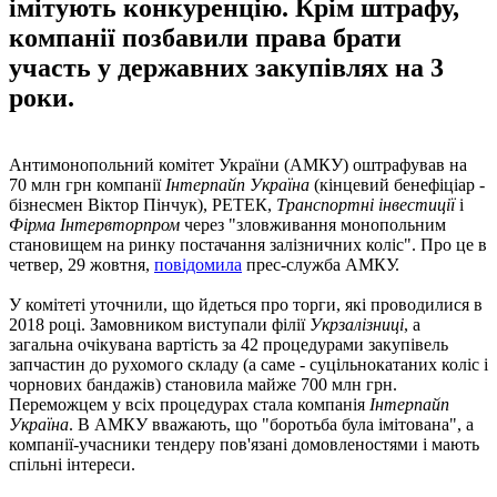
імітують конкуренцію. Крім штрафу,
компанії позбавили права брати
участь у державних закупівлях на 3
роки.
Антимонопольний комітет України (АМКУ) оштрафував на
70 млн грн компанії
Інтерпайп Україна
(кінцевий бенефіціар -
бізнесмен Віктор Пінчук), РЕТЕК,
Транспортні інвестиції
і
Фірма Інтервторпром
через "зловживання монопольним
становищем на ринку постачання залізничних коліс". Про це в
четвер, 29 жовтня,
повідомила
прес-служба АМКУ.
У комітеті уточнили, що йдеться про торги, які проводилися в
2018 році. Замовником виступали філії
Укрзалізниці
, а
загальна очікувана вартість за 42 процедурами закупівель
запчастин до рухомого складу (а саме - суцільнокатаних коліс і
чорнових бандажів) становила майже 700 млн грн.
Переможцем у всіх процедурах стала компанія
Інтерпайп
Україна
. В АМКУ вважають, що "боротьба була імітована", а
компанії-учасники тендеру пов'язані домовленостями і мають
спільні інтереси.