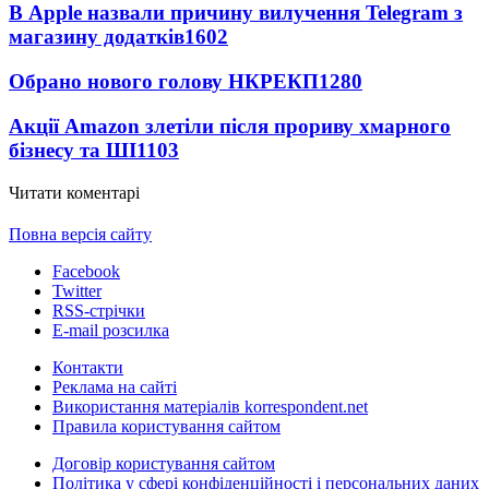
В Apple назвали причину вилучення Telegram з
магазину додатків
1602
Обрано нового голову НКРЕКП
1280
Акції Amazon злетіли після прориву хмарного
бізнесу та ШІ
1103
Читати коментарі
Повна версія сайту
Facebook
Twitter
RSS-стрічки
E-mail розсилка
Контакти
Реклама на сайті
Використання матеріалів korrespondent.net
Правила користування сайтом
Договір користування сайтом
Політика у сфері конфіденційності і персональних даних