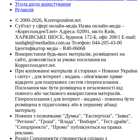
Угода щодо користування
Редакція
© 2000-2026, Korrespondent.net
Суб'єкт у сфері онлайн-медіа Назва онлайн-медіа –
«КореспонденТ.net» Адреса: 02091, місто Київ,
ХАРКІВСЬКЕ ШОСЕ, будинок 172-Б, офіс 208/1 E-mail:
sunlight@mediadim.com.ua
Телефон: 044-205-43-00
Ідентифікатор медіа – R40-06068
Використання будь-яких матеріалів, розміщених на
сайті, дозволяється за умови посилання на
Корреспондент.net.
При копіюванні матеріалів зі сторінки « Новини України
і світу» , для інтернет - видань - обов'язкове пряме
відкрите для пошукових систем гіперпосилання .
Посилання має бути розміщена в незалежності від
повного або часткового використання матеріалів.
Гіперпосилання ( для інтернет - видань) - повинна бути
розміщена в підзаголовку або в першому абзаці
матеріалу.
Новини з позначками "Думка", "Експертиза", "Заява",
"Регіони", "Гроші", "Влада", "Вибори", "Тест-драйв",
"Спецпроекти", "Промо" публікуються на правах
реклами.
Розділ Спецпроекти створюється спільно з