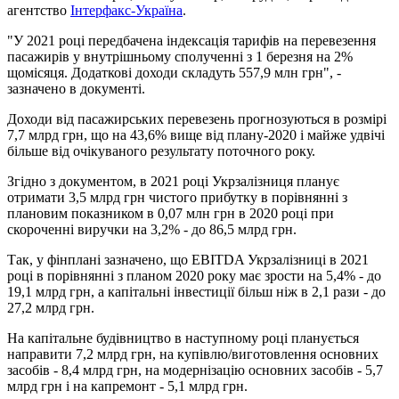
агентство
Інтерфакс-Україна
.
"У 2021 році передбачена індексація тарифів на перевезення
пасажирів у внутрішньому сполученні з 1 березня на 2%
щомісяця. Додаткові доходи складуть 557,9 млн грн", -
зазначено в документі.
Доходи від пасажирських перевезень прогнозуються в розмірі
7,7 млрд грн, що на 43,6% вище від плану-2020 і майже удвічі
більше від очікуваного результату поточного року.
Згідно з документом, в 2021 році Укрзалізниця планує
отримати 3,5 млрд грн чистого прибутку в порівнянні з
плановим показником в 0,07 млн ​​грн в 2020 році при
скороченні виручки на 3,2% - до 86,5 млрд грн.
Так, у фінплані зазначено, що EBITDA Укрзалізниці в 2021
році в порівнянні з планом 2020 року має зрости на 5,4% - до
19,1 млрд грн, а капітальні інвестиції більш ніж в 2,1 рази - до
27,2 млрд грн.
На капітальне будівництво в наступному році планується
направити 7,2 млрд грн, на купівлю/виготовлення основних
засобів - 8,4 млрд грн, на модернізацію основних засобів - 5,7
млрд грн і на капремонт - 5,1 млрд грн.