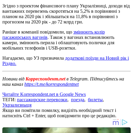
Згідно з проектом фінансового плану Укрзалізниці, доходи від
вантажних перевезень скоротяться на 5,2% в порівнянні з
планом на 2020 рік і збільшаться на 11,8% в порівнянні з
прогнозом на 2020 рік - до 72 млрд грн.
Раніше в компанії повідомили, що
змінюють колір
пасажирських вагонів
. Також у вагонах встановлюють
камери, змінюють перила і облаштовують полички для
мобільних телефонів і USB-розетки.
Нагадаємо, що УЗ призначила
додаткові поїзди на Новий рік і
Різдво.
Новини від
Корреспондент.net
в Telegram. Підписуйтесь на
наш канал
https://t.me/korrespondentnet
Читайте Korrespondent.net в Google News
ТЕГИ:
пассажирские перевозки
,
поезда
,
билеты
,
Укрзализныця
Якщо ви помітили помилку, виділіть необхідний текст і
натисніть Ctrl + Enter, щоб повідомити про це редакцію.