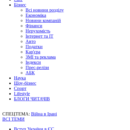
Бізнес
Всі новини розділу
Економіка
Новини компаній
Фінанси
Нерухомість
Інтернет та IT
Авто
Податки
Кар'єра
ЗМІ та реклама
Індекси
Прес-релізи
АБК
Наука
Шоу-бізнес
Спорт
Lifestyle
БЛОГИ ЧИТАЧІВ
СПЕЦТЕМА:
Війна в Ірані
ВСІ ТЕМИ
Вступ України в ЄС