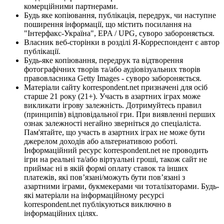
комерційними партнерами.
Будь яке копіювання, публікація, передрук, чи наступне
поширення інформації, що містить посилання на
"Інтерфакс-Україна", EPA / UPG, суворо забороняється.
Власник веб-сторінки в розділі Я-Корреспондент є автор
публікації.
Будь-яке копіювання, передрук та відтворення
фотографічних творів та/або аудіовізуальних творів
правовласника Getty Images - суворо забороняється.
Матеріали сайту korrespondent.net призначені для осіб
старше 21 року (21+). Участь в азартних іграх може
викликати ігрову залежність. Дотримуйтесь правил
(принципів) відповідальної гри. При виявленні перших
ознак залежності негайно зверніться до спеціаліста.
Пам'ятайте, що участь в азартних іграх не може бути
джерелом доходів або альтернативою роботі.
Інформаційний ресурс korrespondent.net не проводить
ігри на реальні та/або віртуальні гроші, також сайт не
приймає ні в якій формі оплату ставок та інших
платежів, які пов’язані/можуть бути пов’язані з
азартними іграми, букмекерами чи тоталізаторами. Будь-
які матеріали на інформаційному ресурсі
korrespondent.net публікуються виключно в
інформаційних цілях.