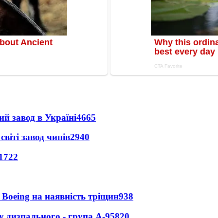
ий завод в Україні
4665
світі завод чипів
2940
1722
 Boeing на наявність тріщин
938
у дизпального - група А-95
820