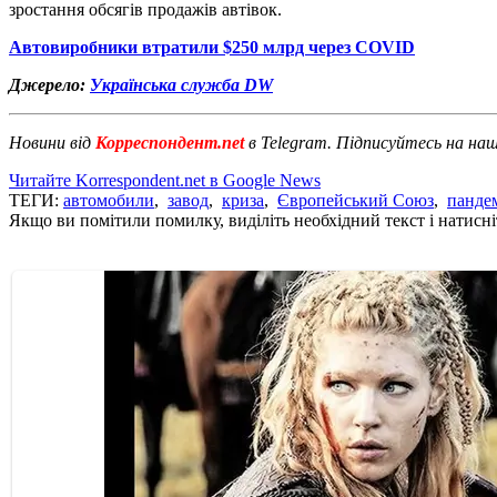
зростання обсягів продажів автівок.
Автовиробники втратили $250 млрд через COVID
Джерело:
Українська служба DW
Новини від
Корреспондент.net
в Telegram. Підписуйтесь на на
Читайте Korrespondent.net в Google News
ТЕГИ:
автомобили
,
завод
,
криза
,
Європейський Союз
,
панде
Якщо ви помітили помилку, виділіть необхідний текст і натисніт