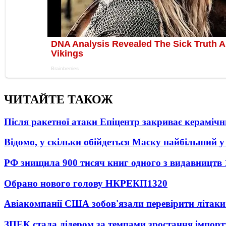
ЧИТАЙТЕ ТАКОЖ
Після ракетної атаки Епіцентр закриває керамічн
Відомо, у скільки обійдеться Маску найбільший у 
РФ знищила 900 тисяч книг одного з видавництв
Обрано нового голову НКРЕКП
1320
Авіакомпанії США зобов'язали перевірити літаки
ЗПЕК стала лідером за темпами зростання імпорт