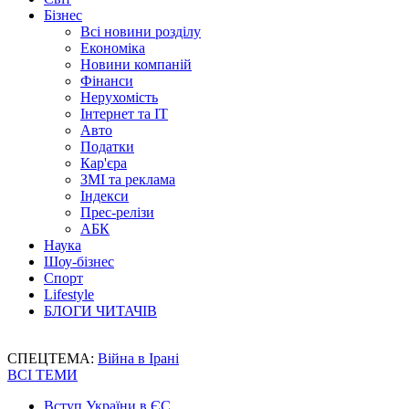
Бізнес
Всі новини розділу
Економіка
Новини компаній
Фінанси
Нерухомість
Інтернет та IT
Авто
Податки
Кар'єра
ЗМІ та реклама
Індекси
Прес-релізи
АБК
Наука
Шоу-бізнес
Спорт
Lifestyle
БЛОГИ ЧИТАЧІВ
СПЕЦТЕМА:
Війна в Ірані
ВСІ ТЕМИ
Вступ України в ЄС