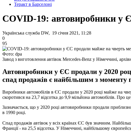
Теракт в Барселоні
COVID-19: автовиробники у Є
Українська служба DW, 19 січня 2021, 11:28
0
95
Фото: dpa
Завод з виготовлення автівок Mercedes-Benz у Німеччині, архів
Автовиробники у ЄС продали у 2020 роц
спад продажів є найбільшим з моменту п
Виробники автомобілів в ЄС продали у 2020 році майже на чверт
скоротився на 23,7 відсотка до 9,9 мільйона автомобілів. Про ц
Зазначається, що у 2020 році автовиробники продали приблизно
в 1990 році.
Спад продажів автівок у всіх країнах ЄС був значним. Найбільше 
Франції - на 25,5 відсотка. У Німеччині, найбільшому європейсь