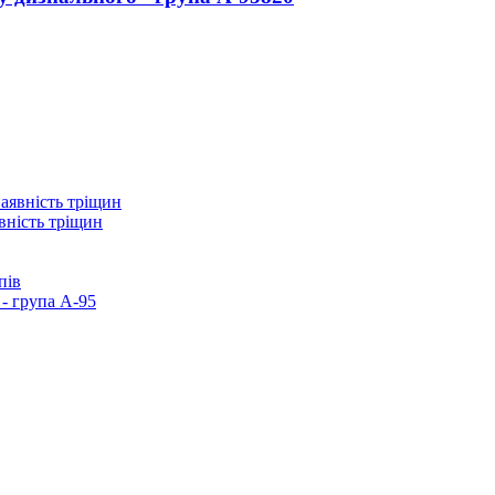
вність тріщин
пів
- група А-95