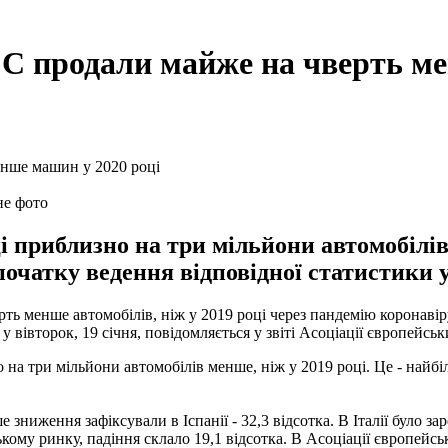
С продали майже на чверть ме
не фото
і приблизно на три мільйони автомобілів
очатку ведення відповідної статистики у
ь менше автомобілів, ніж у 2019 році через пандемію коронавіру
е у вівторок, 19 січня, повідомляється у звіті Асоціації європей
 на три мільйони автомобілів менше, ніж у 2019 році. Це - найб
зниження зафіксували в Іспанії - 32,3 відсотка. В Італії було за
кому ринку, падіння склало 19,1 відсотка. В Асоціації європейсь