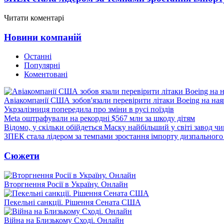
Читати коментарі
Новини компаній
Останні
Популярні
Коментовані
Авіакомпанії США зобов'язали перевірити літаки Boeing на ная
Укрзалізниця попередила про зміни в русі поїздів
Meta оштрафували на рекордні $567 млн за шкоду дітям
Відомо, у скільки обійдеться Маску найбільший у світі завод чи
ЗПЕК стала лідером за темпами зростання імпорту дизпального 
Сюжети
Вторгнення Росії в Україну. Онлайн
Пекельні санкції. Рішення Сената США
Війна на Близькому Сході. Онлайн