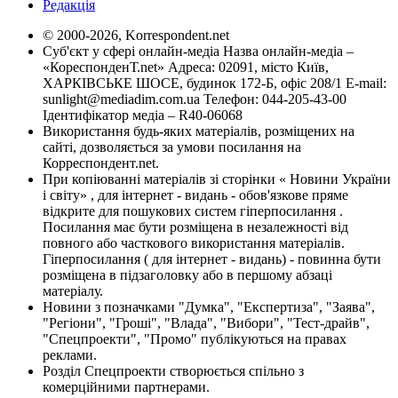
Редакція
© 2000-2026, Korrespondent.net
Суб'єкт у сфері онлайн-медіа Назва онлайн-медіа –
«КореспонденТ.net» Адреса: 02091, місто Київ,
ХАРКІВСЬКЕ ШОСЕ, будинок 172-Б, офіс 208/1 E-mail:
sunlight@mediadim.com.ua
Телефон: 044-205-43-00
Ідентифікатор медіа – R40-06068
Використання будь-яких матеріалів, розміщених на
сайті, дозволяється за умови посилання на
Корреспондент.net.
При копіюванні матеріалів зі сторінки « Новини України
і світу» , для інтернет - видань - обов'язкове пряме
відкрите для пошукових систем гіперпосилання .
Посилання має бути розміщена в незалежності від
повного або часткового використання матеріалів.
Гіперпосилання ( для інтернет - видань) - повинна бути
розміщена в підзаголовку або в першому абзаці
матеріалу.
Новини з позначками "Думка", "Експертиза", "Заява",
"Регіони", "Гроші", "Влада", "Вибори", "Тест-драйв",
"Спецпроекти", "Промо" публікуються на правах
реклами.
Розділ Спецпроекти створюється спільно з
комерційними партнерами.