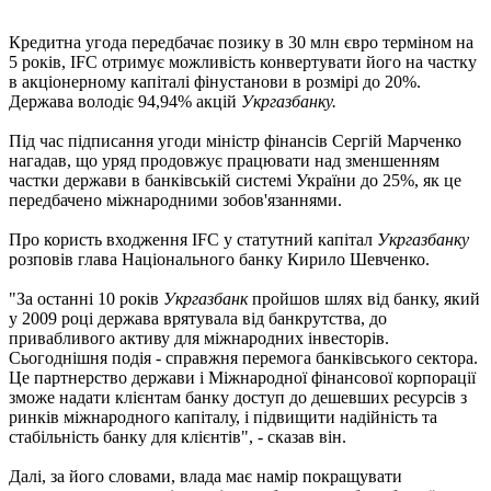
Кредитна угода передбачає позику в 30 млн євро терміном на
5 років, IFC отримує можливість конвертувати його на частку
в акціонерному капіталі фінустанови в розмірі до 20%.
Держава володіє 94,94% акцій
Укргазбанку.
Під час підписання угоди міністр фінансів Сергій Марченко
нагадав, що уряд продовжує працювати над зменшенням
частки держави в банківській системі України до 25%, як це
передбачено міжнародними зобов'язаннями.
Про користь входження IFC у статутний капітал
Укргазбанку
розповів глава Національного банку Кирило Шевченко.
"За останні 10 років
Укргазбанк
пройшов шлях від банку, який
у 2009 році держава врятувала від банкрутства, до
привабливого активу для міжнародних інвесторів.
Сьогоднішня подія - справжня перемога банківського сектора.
Це партнерство держави і Міжнародної фінансової корпорації
зможе надати клієнтам банку доступ до дешевших ресурсів з
ринків міжнародного капіталу, і підвищити надійність та
стабільність банку для клієнтів", - сказав він.
Далі, за його словами, влада має намір покращувати