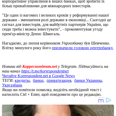
корпоративне управління в інших банках, щоб зробити їх
більш привабливими для міжнародних інвесторів.
"Це один із вагомих і великих кроків у реформуванні нашої
держави - зменшення ролі держави в економіці... Сьогодні це
сигнал для інвесторів, для майбутніх партнерів України, що
сюди треба і можна інвестувати", - прокоментував угоду
прем'єр-міністр Денис Шмигаль.
Нагадаємо, до липня керівником
Укргазбанку
був Шевченко.
Влітку минулого року його
призначили головою центробанку.
Новини від
Корреспондент.net
у Telegram. Підписуйтесь на
наш канал
https://t.me/korrespondentnet
Читайте Korrespondent.net в Google News
ТЕГИ:
кредиты
,
банки
,
приватизация
,
банки Украины
,
Укргазбанк
Якщо ви помітили помилку, виділіть необхідний текст і
натисніть Ctrl + Enter, щоб повідомити про це редакцію.