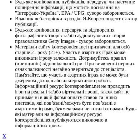
Будь яке копіювання, публікація, передрук, чи наступне
поширення інформації, що містить посилання на
"Інтерфакс-Україна", EPA / UPG, суворо забороняється.
Власник веб-сторінки в розділі Я-Корреспондент є автор
публікації.
Будь-яке копіювання, передрук та відтворення
фотографічних творів та/або аудіовізуальних творів
правовласника Getty Images - суворо забороняється.
Матеріали сайту korrespondent.net призначені для осіб
старше 21 року (21+). Участь в азартних іграх може
викликати ігрову залежність. Дотримуйтесь правил
(принципів) відповідальної гри. При виявленні перших
ознак залежності негайно зверніться до спеціаліста.
Пам'ятайте, що участь в азартних іграх не може бути
джерелом доходів або альтернативою роботі.
Інформаційний ресурс korrespondent.net не проводить
ігри на реальні та/або віртуальні гроші, також сайт не
приймає ні в якій формі оплату ставок та інших
платежів, які пов’язані/можуть бути пов’язані з
азартними іграми, букмекерами чи тоталізаторами. Будь-
які матеріали на інформаційному ресурсі
korrespondent.net публікуються виключно в
інформаційних цілях.
X