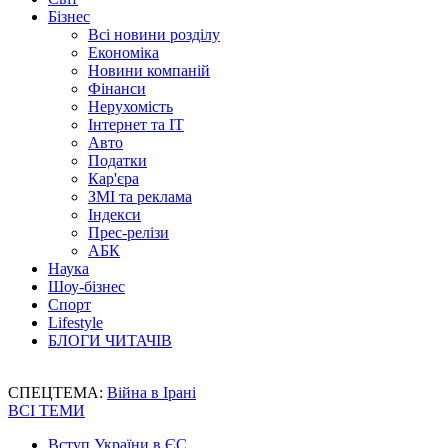
Бізнес
Всі новини розділу
Економіка
Новини компаній
Фінанси
Нерухомість
Інтернет та IT
Авто
Податки
Кар'єра
ЗМІ та реклама
Індекси
Прес-релізи
АБК
Наука
Шоу-бізнес
Спорт
Lifestyle
БЛОГИ ЧИТАЧІВ
СПЕЦТЕМА:
Війна в Ірані
ВСІ ТЕМИ
Вступ України в ЄС