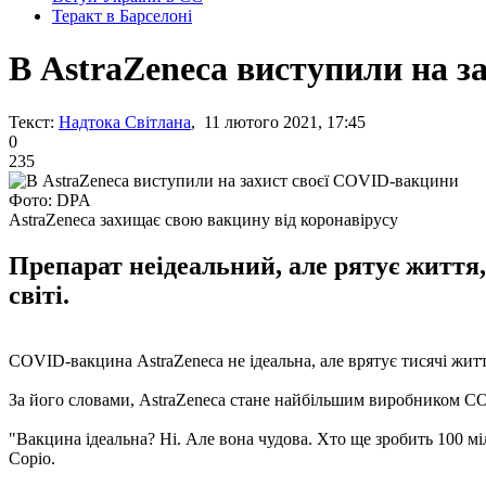
Теракт в Барселоні
В AstraZeneca виступили на з
Текст:
Надтока Світлана
, 11 лютого 2021, 17:45
0
235
Фото: DPA
AstraZeneca захищає свою вакцину від коронавірусу
Препарат неідеальний, але рятує життя,
світі.
COVID-вакцина AstraZeneca не ідеальна, але врятує тисячі жит
За його словами, AstraZeneca стане найбільшим виробником CO
"Вакцина ідеальна? Ні. Але вона чудова. Хто ще зробить 100 мі
Соріо.