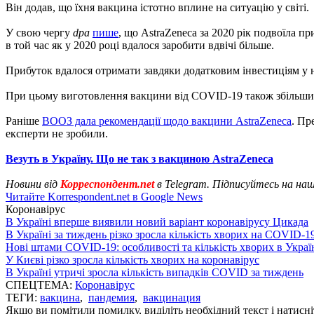
Він додав, що їхня вакцина істотно вплине на ситуацію у світі.
У свою чергу
dpa
пише
, що AstraZeneca за 2020 рік подвоїла пр
в той час як у 2020 році вдалося заробити вдвічі більше.
Прибуток вдалося отримати завдяки додатковим інвестиціям у н
При цьому виготовлення вакцини від COVID-19 також збільшило 
Раніше
ВООЗ дала рекомендації щодо вакцини AstraZeneca
. Пр
експерти не зробили.
Везуть в Україну. Що не так з вакциною AstraZeneca
Новини від
Корреспондент.net
в Telegram. Підписуйтесь на на
Читайте Korrespondent.net в Google News
Коронавірус
В Україні вперше виявили новий варіант коронавірусу Цикада
В Україні за тиждень різко зросла кількість хворих на COVID-1
Нові штами COVID-19: особливості та кількість хворих в Украї
У Києві різко зросла кількість хворих на коронавірус
В Україні утричі зросла кількість випадків COVID за тиждень
СПЕЦТЕМА:
Коронавірус
ТЕГИ:
вакцина
,
пандемия
,
вакцинация
Якщо ви помітили помилку, виділіть необхідний текст і натисніт