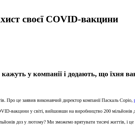
ахист своєї COVID-вакцини
 кажуть у компанії і додають, що їхня в
тів. Про це заявив виконавчий директор компанії Паскаль Соріо,
VID-вакцини у світі, вийшовши на виробництво 200 мільйонів до
льйонів доз у лютому? Ми зможемо врятувати тисячі життів, і це 