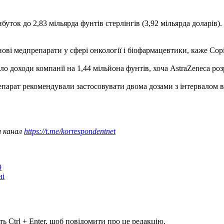
ибуток до 2,83 мільярда фунтів стерлінгів (3,92 мільярда доларів).
ові медпрепарати у сфері онкології і біофармацевтики, каже Сорі
доходи компанії на 1,44 мільйона фунтів, хоча AstraZeneca розр
епарат рекомендували застосовувати двома дозами з інтервалом в
ш канал
https://t.me/korrespondentnet
9
ні
ь Ctrl + Enter, щоб повідомити про це редакцію.