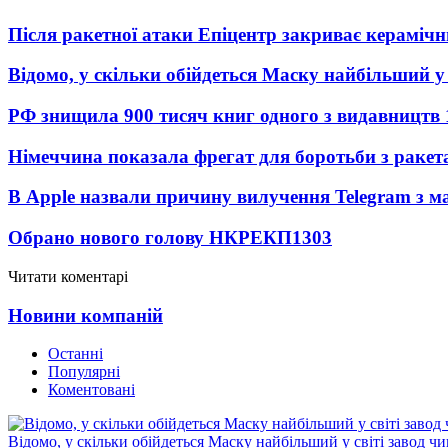
Після ракетної атаки Епіцентр закриває керамічн
Відомо, у скільки обійдеться Маску найбільший у 
РФ знищила 900 тисяч книг одного з видавництв
Німеччина показала фрегат для боротьби з ракет
В Apple назвали причину вилучення Telegram з м
Обрано нового голову НКРЕКП
1303
Читати коментарі
Новини компаній
Останні
Популярні
Коментовані
Відомо, у скільки обійдеться Маску найбільший у світі завод чи