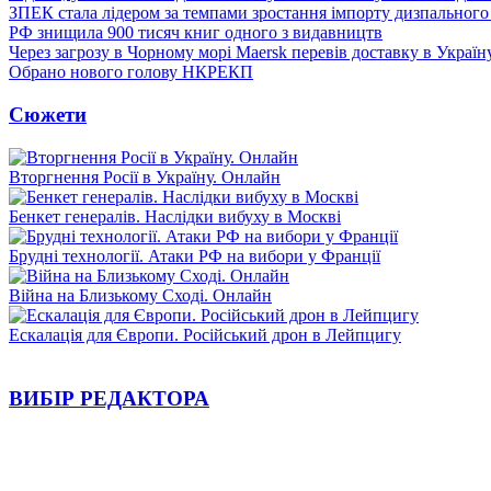
ЗПЕК стала лідером за темпами зростання імпорту дизпального 
РФ знищила 900 тисяч книг одного з видавництв
Через загрозу в Чорному морі Maersk перевів доставку в Україн
Обрано нового голову НКРЕКП
Сюжети
Вторгнення Росії в Україну. Онлайн
Бенкет генералів. Наслідки вибуху в Москві
Брудні технології. Атаки РФ на вибори у Франції
Війна на Близькому Сході. Онлайн
Ескалація для Європи. Російський дрон в Лейпцигу
ВИБІР РЕДАКТОРА