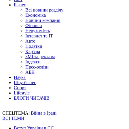
Бізнес
Всі новини розділу
Економіка
Новини компаній
Фінанси
Нерухомість
Інтернет та IT
Авто
Податки
Кар'єра
ЗМІ та реклама
Індекси
Прес-релізи
АБК
Наука
Шоу-бізнес
Спорт
Lifestyle
БЛОГИ ЧИТАЧІВ
СПЕЦТЕМА:
Війна в Ірані
ВСІ ТЕМИ
Вступ України в ЄС