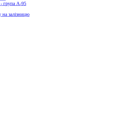
- група А-95
у на залізницю