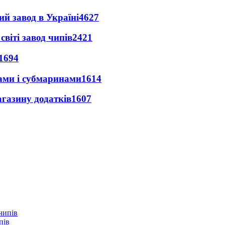
ий завод в Україні
4627
світі завод чипів
2421
1694
ами і субмаринами
1614
агазину додатків
1607
пів