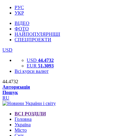
РУС
УКР
ВІДЕО
ФОТО
НАЙПОПУЛЯРНІШІ
СПЕЦПРОЕКТИ
USD
USD
44.4732
EUR
51.3093
Всі курси валют
44.4732
Авторизація
Пошук
RU
ВСІ РОЗДІЛИ
Головна
Україна
Місто
Світ