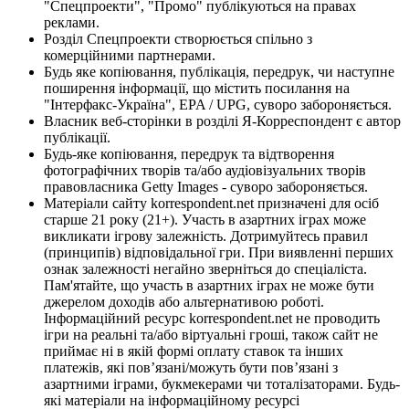
"Спецпроекти", "Промо" публікуються на правах
реклами.
Розділ Спецпроекти створюється спільно з
комерційними партнерами.
Будь яке копіювання, публікація, передрук, чи наступне
поширення інформації, що містить посилання на
"Інтерфакс-Україна", EPA / UPG, суворо забороняється.
Власник веб-сторінки в розділі Я-Корреспондент є автор
публікації.
Будь-яке копіювання, передрук та відтворення
фотографічних творів та/або аудіовізуальних творів
правовласника Getty Images - суворо забороняється.
Матеріали сайту korrespondent.net призначені для осіб
старше 21 року (21+). Участь в азартних іграх може
викликати ігрову залежність. Дотримуйтесь правил
(принципів) відповідальної гри. При виявленні перших
ознак залежності негайно зверніться до спеціаліста.
Пам'ятайте, що участь в азартних іграх не може бути
джерелом доходів або альтернативою роботі.
Інформаційний ресурс korrespondent.net не проводить
ігри на реальні та/або віртуальні гроші, також сайт не
приймає ні в якій формі оплату ставок та інших
платежів, які пов’язані/можуть бути пов’язані з
азартними іграми, букмекерами чи тоталізаторами. Будь-
які матеріали на інформаційному ресурсі