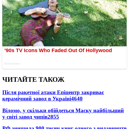
ЧИТАЙТЕ ТАКОЖ
Після ракетної атаки Епіцентр закриває
керамічний завод в Україні
4640
Відомо, у скільки обійдеться Маску найбільший
у світі завод чипів
2855
РФ знищила 900 тисяч книг одного з видавництв