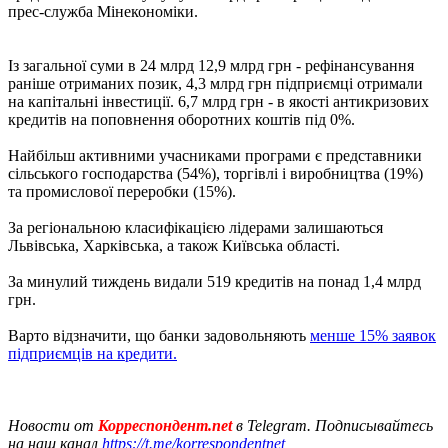
прес-служба Мінекономіки.
Із загальної суми в 24 млрд 12,9 млрд грн - рефінансування
раніше отриманих позик, 4,3 млрд грн підприємці отримали
на капітальні інвестиції. 6,7 млрд грн - в якості антикризових
кредитів на поповнення оборотних коштів під 0%.
Найбільш активними учасниками програми є представники
сільського господарства (54%), торгівлі і виробництва (19%)
та промислової переробки (15%).
За регіональною класифікацією лідерами залишаються
Львівська, Харківська, а також Київська області.
За минулий тиждень видали 519 кредитів на понад 1,4 млрд
грн.
Варто відзначити, що банки задовольняють
менше 15% заявок
підприємців на кредити.
Новости от
Корреспондент.net
в Telegram. Подписывайтесь
на наш канал
https://t.me/korrespondentnet