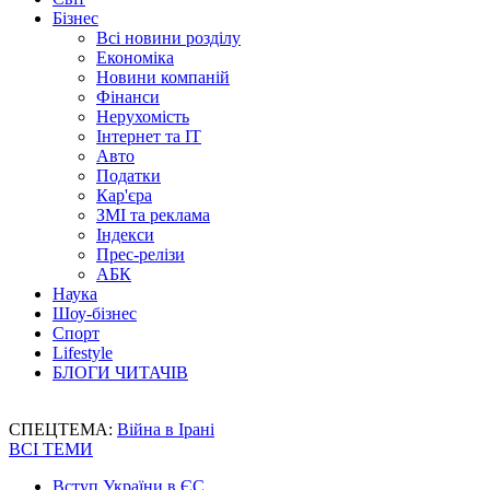
Бізнес
Всі новини розділу
Економіка
Новини компаній
Фінанси
Нерухомість
Інтернет та IT
Авто
Податки
Кар'єра
ЗМІ та реклама
Індекси
Прес-релізи
АБК
Наука
Шоу-бізнес
Спорт
Lifestyle
БЛОГИ ЧИТАЧІВ
СПЕЦТЕМА:
Війна в Ірані
ВСІ ТЕМИ
Вступ України в ЄС