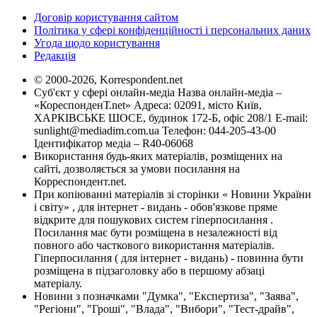
Договір користування сайтом
Політика у сфері конфіденційності і персональних даних
Угода щодо користування
Редакція
© 2000-2026, Korrespondent.net
Суб'єкт у сфері онлайн-медіа Назва онлайн-медіа –
«КореспонденТ.net» Адреса: 02091, місто Київ,
ХАРКІВСЬКЕ ШОСЕ, будинок 172-Б, офіс 208/1 E-mail:
sunlight@mediadim.com.ua
Телефон: 044-205-43-00
Ідентифікатор медіа – R40-06068
Використання будь-яких матеріалів, розміщених на
сайті, дозволяється за умови посилання на
Корреспондент.net.
При копіюванні матеріалів зі сторінки « Новини України
і світу» , для інтернет - видань - обов'язкове пряме
відкрите для пошукових систем гіперпосилання .
Посилання має бути розміщена в незалежності від
повного або часткового використання матеріалів.
Гіперпосилання ( для інтернет - видань) - повинна бути
розміщена в підзаголовку або в першому абзаці
матеріалу.
Новини з позначками "Думка", "Експертиза", "Заява",
"Регіони", "Гроші", "Влада", "Вибори", "Тест-драйв",