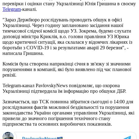
перевірки і оцінки стану Укрзалізниці Юлія Гришина в своєму
Telegram
-каналі.
"Зараз Держбюро розслідувань проводить обшук в офісі
Укрзалізниці. Через годину заплановано засідання нашої
тимчасової слідчої комісії щодо УЗ. Зокрема, будемо слухати
доповіді міністра Криклія, в.о. голови правління УЗ Юрика
щодо критичної ситуації, яка склалася у відомчих лікарнях із
боротьби з COVID-19 і за результатами аварії 29 березня", -
написала Гришина.
Комісія була створена наприкінці січня в зв'язку зі значними
порушеннями в компанії, які було виявлено під час планової
ревізії.
Telegram-канал PavlovskyNews повідомляє, що охорона
Укрзалізниці підтвердила їм інформацію про обшуки ДБР.
Зазначається, що ТСК повинна зібратися сьогодні о 14:00 для
розслідування фактів можливої ​​бездіяльності та порушення
законодавства України органами управління Укрзалізниці, які
привели до значного погіршення технічного стану
підприємства та основних виробничих показників.