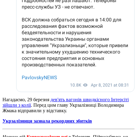
Нагадаємо, 29 березня
дев'ять вагонів швидкісного Інтерсіті
зійшли з колії
. Перед цим главу Укрзалізниці Володимира
Жмака відправили у відставку.
Укрзалізниця зазнала рекордних збитків
Новини від
Корреспондент.net
в Telegram. Підписуйтесь на