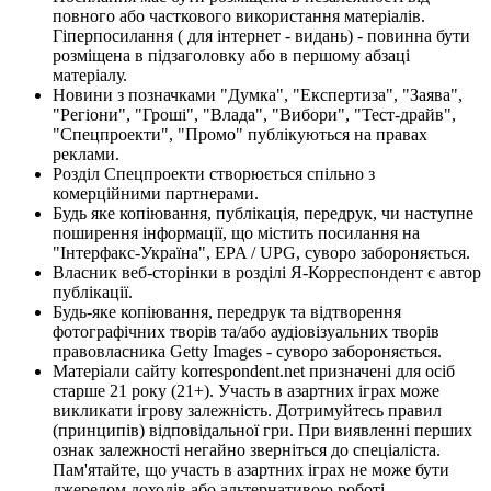
повного або часткового використання матеріалів.
Гіперпосилання ( для інтернет - видань) - повинна бути
розміщена в підзаголовку або в першому абзаці
матеріалу.
Новини з позначками "Думка", "Експертиза", "Заява",
"Регіони", "Гроші", "Влада", "Вибори", "Тест-драйв",
"Спецпроекти", "Промо" публікуються на правах
реклами.
Розділ Спецпроекти створюється спільно з
комерційними партнерами.
Будь яке копіювання, публікація, передрук, чи наступне
поширення інформації, що містить посилання на
"Інтерфакс-Україна", EPA / UPG, суворо забороняється.
Власник веб-сторінки в розділі Я-Корреспондент є автор
публікації.
Будь-яке копіювання, передрук та відтворення
фотографічних творів та/або аудіовізуальних творів
правовласника Getty Images - суворо забороняється.
Матеріали сайту korrespondent.net призначені для осіб
старше 21 року (21+). Участь в азартних іграх може
викликати ігрову залежність. Дотримуйтесь правил
(принципів) відповідальної гри. При виявленні перших
ознак залежності негайно зверніться до спеціаліста.
Пам'ятайте, що участь в азартних іграх не може бути
джерелом доходів або альтернативою роботі.