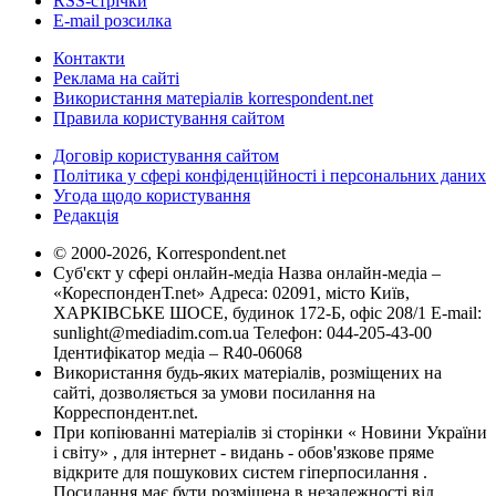
RSS-стрічки
E-mail розсилка
Контакти
Реклама на сайті
Використання матеріалів korrespondent.net
Правила користування сайтом
Договір користування сайтом
Політика у сфері конфіденційності і персональних даних
Угода щодо користування
Редакція
© 2000-2026, Korrespondent.net
Суб'єкт у сфері онлайн-медіа Назва онлайн-медіа –
«КореспонденТ.net» Адреса: 02091, місто Київ,
ХАРКІВСЬКЕ ШОСЕ, будинок 172-Б, офіс 208/1 E-mail:
sunlight@mediadim.com.ua
Телефон: 044-205-43-00
Ідентифікатор медіа – R40-06068
Використання будь-яких матеріалів, розміщених на
сайті, дозволяється за умови посилання на
Корреспондент.net.
При копіюванні матеріалів зі сторінки « Новини України
і світу» , для інтернет - видань - обов'язкове пряме
відкрите для пошукових систем гіперпосилання .
Посилання має бути розміщена в незалежності від