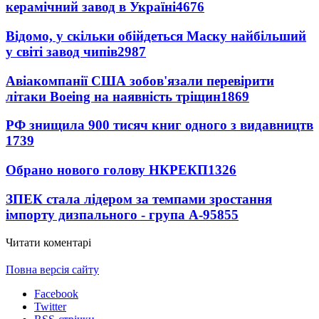
керамічний завод в Україні
4676
Відомо, у скільки обійдеться Маску найбільший
у світі завод чипів
2987
Авіакомпанії США зобов'язали перевірити
літаки Boeing на наявність тріщин
1869
РФ знищила 900 тисяч книг одного з видавництв
1739
Обрано нового голову НКРЕКП
1326
ЗПЕК стала лідером за темпами зростання
імпорту дизпального - група А-95
855
Читати коментарі
Повна версія сайту
Facebook
Twitter