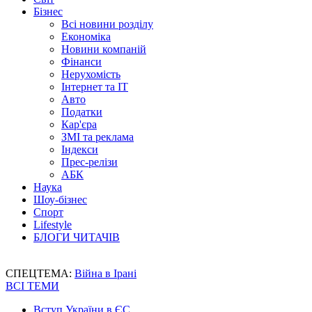
Бізнес
Всі новини розділу
Економіка
Новини компаній
Фінанси
Нерухомість
Інтернет та IT
Авто
Податки
Кар'єра
ЗМІ та реклама
Індекси
Прес-релізи
АБК
Наука
Шоу-бізнес
Спорт
Lifestyle
БЛОГИ ЧИТАЧІВ
СПЕЦТЕМА:
Війна в Ірані
ВСІ ТЕМИ
Вступ України в ЄС