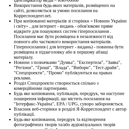
Ідентифікатор медіа – R40-06068
Використання будь-яких матеріалів, розміщених на
сайті, дозволяється за умови посилання на
Корреспондент.net.
При копіюванні матеріалів зі сторінки « Новини України
і світу» , для інтернет - видань - обов'язкове пряме
відкрите для пошукових систем гіперпосилання .
Посилання має бути розміщена в незалежності від
повного або часткового використання матеріалів.
Гіперпосилання ( для інтернет - видань) - повинна бути
розміщена в підзаголовку або в першому абзаці
матеріалу.
Новини з позначками "Думка", "Експертиза", "Заява",
"Регіони", "Гроші", "Влада", "Вибори", "Тест-драйв",
"Спецпроекти", "Промо" публікуються на правах
реклами.
Розділ Спецпроекти створюється спільно з
комерційними партнерами.
Будь яке копіювання, публікація, передрук, чи наступне
поширення інформації, що містить посилання на
"Інтерфакс-Україна", EPA / UPG, суворо забороняється.
Власник веб-сторінки в розділі Я-Корреспондент є автор
публікації.
Будь-яке копіювання, передрук та відтворення
фотографічних творів та/або аудіовізуальних творів