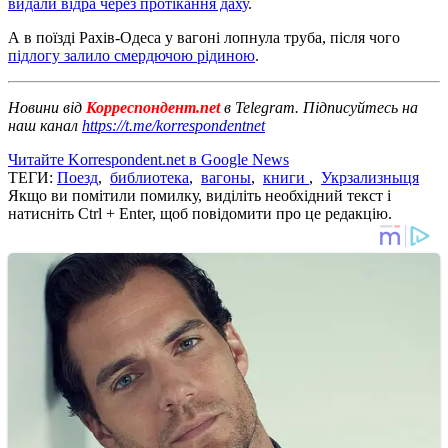
видали відра через протікання даху
.
А в поїзді Рахів-Одеса у вагоні лопнула труба, після чого
підлогу залило смердючою рідиною
.
Новини від
Корреспондент.net
в Telegram. Підписуйтесь на
наш канал
https://t.me/korrespondentnet
Читайте Korrespondent.net в Google News
ТЕГИ:
Поезд
,
библиотека
,
вагоны
,
книги
,
Укрзализныця
Якщо ви помітили помилку, виділіть необхідний текст і
натисніть Ctrl + Enter, щоб повідомити про це редакцію.