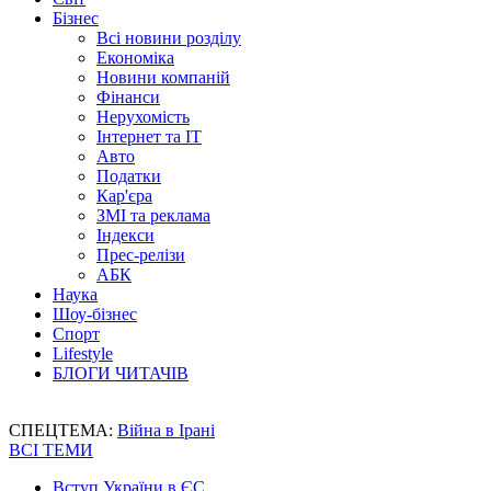
Бізнес
Всі новини розділу
Економіка
Новини компаній
Фінанси
Нерухомість
Інтернет та IT
Авто
Податки
Кар'єра
ЗМІ та реклама
Індекси
Прес-релізи
АБК
Наука
Шоу-бізнес
Спорт
Lifestyle
БЛОГИ ЧИТАЧІВ
СПЕЦТЕМА:
Війна в Ірані
ВСІ ТЕМИ
Вступ України в ЄС