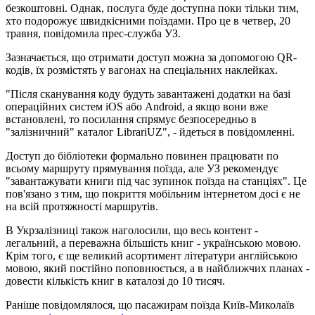
безкоштовні. Однак, послуга буде доступна поки тільки тим,
хто подорожує швидкісними поїздами. Про це в четвер, 20
травня, повідомила прес-служба УЗ.
Зазначається, що отримати доступ можна за допомогою QR-
кодів, їх розмістять у вагонах на спеціальних наклейках.
"Після сканування коду будуть завантажені додатки на базі
операційних систем iOS або Android, а якщо вони вже
встановлені, то посилання спрямує безпосередньо в
"залізничний" каталог LibrariUZ", - йдеться в повідомленні.
Доступ до бібліотеки формально повинен працювати по
всьому маршруту прямування поїзда, але УЗ рекомендує
"завантажувати книги під час зупинок поїзда на станціях". Це
пов'язано з тим, що покриття мобільним інтернетом досі є не
на всій протяжності маршрутів.
В Укрзалізниці також наголосили, що весь контент -
легальний, а переважна більшість книг - українською мовою.
Крім того, є ще великий асортимент літератури англійською
мовою, який постійно поповнюється, а в найближчих планах -
довести кількість книг в каталозі до 10 тисяч.
Раніше повідомлялося, що пасажирам поїзда Київ-Миколаїв