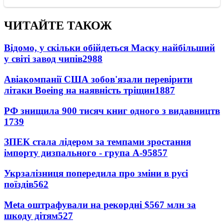
ЧИТАЙТЕ ТАКОЖ
Відомо, у скільки обійдеться Маску найбільший
у світі завод чипів
2988
Авіакомпанії США зобов'язали перевірити
літаки Boeing на наявність тріщин
1887
РФ знищила 900 тисяч книг одного з видавництв
1739
ЗПЕК стала лідером за темпами зростання
імпорту дизпального - група А-95
857
Укрзалізниця попередила про зміни в русі
поїздів
562
Meta оштрафували на рекордні $567 млн за
шкоду дітям
527