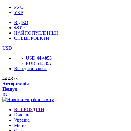
РУС
УКР
ВІДЕО
ФОТО
НАЙПОПУЛЯРНІШІ
СПЕЦПРОЕКТИ
USD
USD
44.4853
EUR
51.3357
Всі курси валют
44.4853
Авторизація
Пошук
RU
ВСІ РОЗДІЛИ
Головна
Україна
Місто
Світ