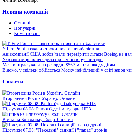
Читати коментарі
Новини компаній
Останні
Популярні
Коментовані
У Fire Point назвали строки появи антибалістики
Авіакомпанії США зобов'язали перевірити літаки Boeing на ная
Укрзалізниця попередила про зміни в русі поїздів
Meta оштрафували на рекордні $567 млн за шкоду дітям
Відомо, у скільки обійдеться Маску найбільший у світі завод чи
Сюжети
Вторгнення Росії в Україну. Онлайн
Підсумки 08.08: Patriot буде і мінус два НПЗ
Війна на Близькому Сході. Онлайн
Підсумки 07.08: "Пекельні" санкції і "парад" дронів