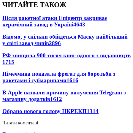
ЧИТАЙТЕ ТАКОЖ
Після ракетної атаки Епіцентр закриває
керамічний завод в Україні
4643
Відомо, у скільки обійдеться Маску найбільший
у світі завод чипів
2896
РФ знищила 900 тисяч книг одного з видавництв
1715
Німеччина показала фрегат для боротьби з
ракетами і субмаринами
1616
В Apple назвали причину вилучення Telegram з
магазину додатків
1612
Обрано нового голову НКРЕКП
1314
Читати коментарі