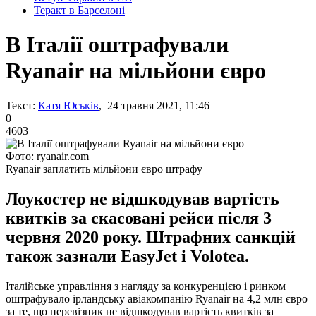
Теракт в Барселоні
В Італії оштрафували
Ryanair на мільйони євро
Текст:
Катя Юськів
, 24 травня 2021, 11:46
0
4603
Фото: ryanair.com
Ryanair заплатить мільйони євро штрафу
Лоукостер не відшкодував вартість
квитків за скасовані рейси після 3
червня 2020 року. Штрафних санкцій
також зазнали EasyJet і Volotea.
Італійське управління з нагляду за конкуренцією і ринком
оштрафувало ірландську авіакомпанію Ryanair на 4,2 млн євро
за те, що перевізник не відшкодував вартість квитків за