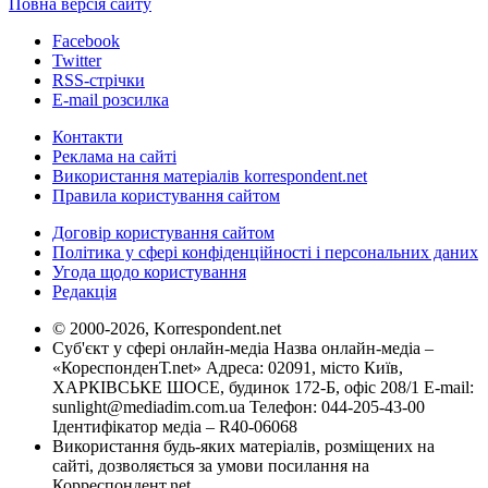
Повна версія сайту
Facebook
Twitter
RSS-стрічки
E-mail розсилка
Контакти
Реклама на сайті
Використання матеріалів korrespondent.net
Правила користування сайтом
Договір користування сайтом
Політика у сфері конфіденційності і персональних даних
Угода щодо користування
Редакція
© 2000-2026, Korrespondent.net
Суб'єкт у сфері онлайн-медіа Назва онлайн-медіа –
«КореспонденТ.net» Адреса: 02091, місто Київ,
ХАРКІВСЬКЕ ШОСЕ, будинок 172-Б, офіс 208/1 E-mail:
sunlight@mediadim.com.ua
Телефон: 044-205-43-00
Ідентифікатор медіа – R40-06068
Використання будь-яких матеріалів, розміщених на
сайті, дозволяється за умови посилання на
Корреспондент.net.