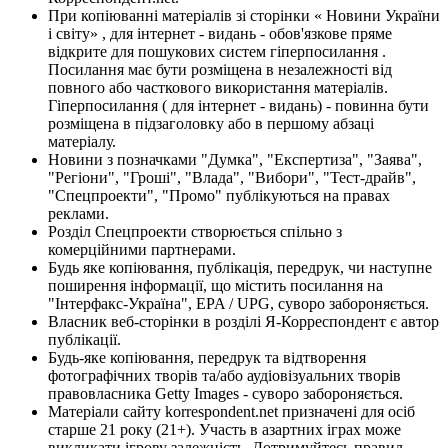
При копіюванні матеріалів зі сторінки « Новини України
і світу» , для інтернет - видань - обов'язкове пряме
відкрите для пошукових систем гіперпосилання .
Посилання має бути розміщена в незалежності від
повного або часткового використання матеріалів.
Гіперпосилання ( для інтернет - видань) - повинна бути
розміщена в підзаголовку або в першому абзаці
матеріалу.
Новини з позначками "Думка", "Експертиза", "Заява",
"Регіони", "Гроші", "Влада", "Вибори", "Тест-драйв",
"Спецпроекти", "Промо" публікуються на правах
реклами.
Розділ Спецпроекти створюється спільно з
комерційними партнерами.
Будь яке копіювання, публікація, передрук, чи наступне
поширення інформації, що містить посилання на
"Інтерфакс-Україна", EPA / UPG, суворо забороняється.
Власник веб-сторінки в розділі Я-Корреспондент є автор
публікації.
Будь-яке копіювання, передрук та відтворення
фотографічних творів та/або аудіовізуальних творів
правовласника Getty Images - суворо забороняється.
Матеріали сайту korrespondent.net призначені для осіб
старше 21 року (21+). Участь в азартних іграх може
викликати ігрову залежність. Дотримуйтесь правил