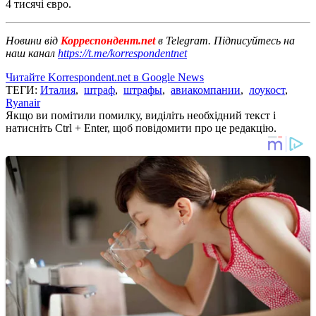
4 тисячі євро.
Новини від
Корреспондент.net
в Telegram. Підписуйтесь на
наш канал
https://t.me/korrespondentnet
Читайте Korrespondent.net в Google News
ТЕГИ:
Италия
,
штраф
,
штрафы
,
авиакомпании
,
лоукост
,
Ryanair
Якщо ви помітили помилку, виділіть необхідний текст і
натисніть Ctrl + Enter, щоб повідомити про це редакцію.