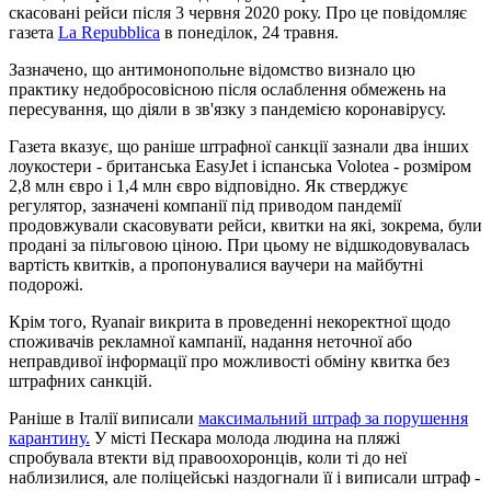
скасовані рейси після 3 червня 2020 року. Про це повідомляє
газета
La Repubblica
в понеділок, 24 травня.
Зазначено, що антимонопольне відомство визнало цю
практику недобросовісною після ослаблення обмежень на
пересування, що діяли в зв'язку з пандемією коронавірусу.
Газета вказує, що раніше штрафної санкції зазнали два інших
лоукостери - британська EasyJet і іспанська Volotea - розміром
2,8 млн євро і 1,4 млн євро відповідно. Як стверджує
регулятор, зазначені компанії під приводом пандемії
продовжували скасовувати рейси, квитки на які, зокрема, були
продані за пільговою ціною. При цьому не відшкодовувалась
вартість квитків, а пропонувалися ваучери на майбутні
подорожі.
Крім того, Ryanair викрита в проведенні некоректної щодо
споживачів рекламної кампанії, надання неточної або
неправдивої інформації про можливості обміну квитка без
штрафних санкцій.
Раніше в Італії виписали
максимальний штраф за порушення
карантину.
У місті Пескара молода людина на пляжі
спробувала втекти від правоохоронців, коли ті до неї
наблизилися, але поліцейські наздогнали її і виписали штраф -