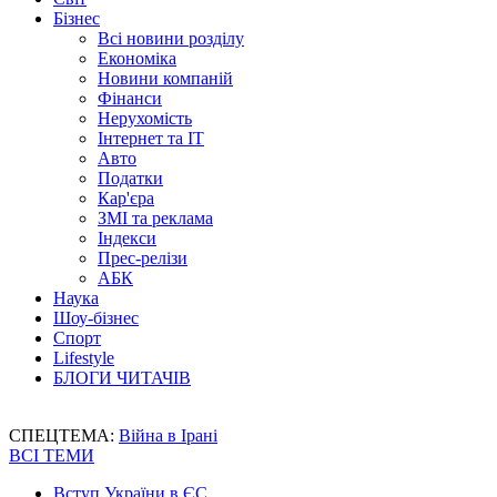
Бізнес
Всі новини розділу
Економіка
Новини компаній
Фінанси
Нерухомість
Інтернет та IT
Авто
Податки
Кар'єра
ЗМІ та реклама
Індекси
Прес-релізи
АБК
Наука
Шоу-бізнес
Спорт
Lifestyle
БЛОГИ ЧИТАЧІВ
СПЕЦТЕМА:
Війна в Ірані
ВСІ ТЕМИ
Вступ України в ЄС