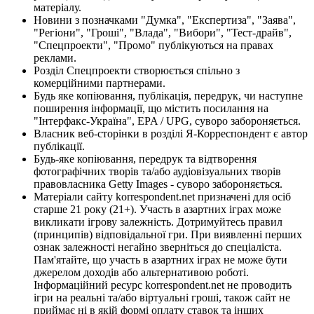
матеріалу.
Новини з позначками "Думка", "Експертиза", "Заява",
"Регіони", "Гроші", "Влада", "Вибори", "Тест-драйв",
"Спецпроекти", "Промо" публікуються на правах
реклами.
Розділ Спецпроекти створюється спільно з
комерційними партнерами.
Будь яке копіювання, публікація, передрук, чи наступне
поширення інформації, що містить посилання на
"Інтерфакс-Україна", EPA / UPG, суворо забороняється.
Власник веб-сторінки в розділі Я-Корреспондент є автор
публікації.
Будь-яке копіювання, передрук та відтворення
фотографічних творів та/або аудіовізуальних творів
правовласника Getty Images - суворо забороняється.
Матеріали сайту korrespondent.net призначені для осіб
старше 21 року (21+). Участь в азартних іграх може
викликати ігрову залежність. Дотримуйтесь правил
(принципів) відповідальної гри. При виявленні перших
ознак залежності негайно зверніться до спеціаліста.
Пам'ятайте, що участь в азартних іграх не може бути
джерелом доходів або альтернативою роботі.
Інформаційний ресурс korrespondent.net не проводить
ігри на реальні та/або віртуальні гроші, також сайт не
приймає ні в якій формі оплату ставок та інших