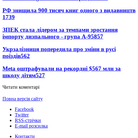
РФ знищила 900 тисяч книг одного з видавництв
1739
ЗПЕК стала лідером за темпами зростання
імпорту дизпального - група А-95
857
Укрзалізниця попередила про зміни в русі
поїздів
562
Meta оштрафували на рекордні $567 млн за
шкоду дітям
527
Читати коментарі
Повна версія сайту
Facebook
Twitter
RSS-стрічки
E-mail розсилка
Контакти