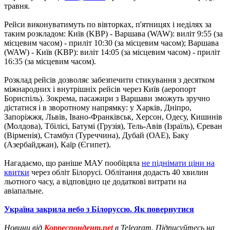
травня.
Рейси виконуватимуть по вівторках, п'ятницях і неділях за
таким розкладом: Київ (KBP) - Варшава (WAW): виліт 9:55 (за
місцевим часом) - приліт 10:30 (за місцевим часом); Варшава
(WAW) - Київ (KBP): виліт 14:05 (за місцевим часом) - приліт
16:35 (за місцевим часом).
Розклад рейсів дозволяє забезпечити стикування з десятком
міжнародних і внутрішніх рейсів через Київ (аеропорт
Бориспіль). Зокрема, пасажири з Варшави зможуть зручно
дістатися і в зворотному напрямку: у Харків, Дніпро,
Запоріжжя, Львів, Івано-Франківськ, Херсон, Одесу, Кишинів
(Молдова), Тбілісі, Батумі (Грузія), Тель-Авів (Ізраїль), Єреван
(Вірменія), Стамбул (Туреччина), Дубай (ОАЕ), Баку
(Азербайджан), Каїр (Єгипет).
Нагадаємо, що раніше МАУ пообіцяла
не піднімати ціни на
квитки
через обліт Білорусі. Облітання додасть 40 хвилин
льотного часу, а відповідно це додаткові витрати на
авіапальне.
Україна закрила небо з Білоруссю. Як повернутися
Новини від
Корреспондент.net
в Telegram. Підписуйтесь на