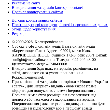
Реклама на сайті
Використання матеріалів korrespondent.net
Правила користування сайтом
Договір користування сайтом
Політика у сфері конфіденційності і персональних даних
Угода щодо користування
Редакція
© 2000-2026, Korrespondent.net
Суб'єкт у сфері онлайн-медіа Назва онлайн-медіа –
«КореспонденТ.net» Адреса: 02091, місто Київ,
ХАРКІВСЬКЕ ШОСЕ, будинок 172-Б, офіс 208/1 E-mail:
sunlight@mediadim.com.ua
Телефон: 044-205-43-00
Ідентифікатор медіа – R40-06068
Використання будь-яких матеріалів, розміщених на
сайті, дозволяється за умови посилання на
Корреспондент.net.
При копіюванні матеріалів зі сторінки « Новини України
і світу» , для інтернет - видань - обов'язкове пряме
відкрите для пошукових систем гіперпосилання .
Посилання має бути розміщена в незалежності від
повного або часткового використання матеріалів.
Гіперпосилання ( для інтернет - видань) - повинна бути
розміщена в підзаголовку або в першому абзаці