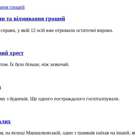
ми та відмивання грошей
прави, у якій 12 осіб вже отримали остаточні вироки.
вий хрест
ом. Їх було більше, ніж зазвичай.
в
му з будинків. Ще одного постраждалого госпіталізували.
алих
 на вулиці Маршалковській, один з трамваїв наїхав на інший, як