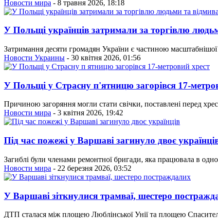
Новости мира
- 8 травня 2026, 18:18
У Польщі українців затримали за торгівлю людь
Затримання десяти громадян України є частиною масштабнішої с
Новости Украины
- 30 квітня 2026, 01:56
У Польщі у Страсну п'ятницю загорівся 17-метро
Причиною загоряння могли стати свічки, поставлені перед хрест
Новости мира
- 3 квітня 2026, 19:42
Під час пожежі у Варшаві загинуло двоє українці
Загиблі були членами ремонтної бригади, яка працювала в одно
Новости мира
- 22 березня 2026, 03:52
У Варшаві зіткнулися трамваї, шестеро постражд
ДТП сталася між площею Люблінської Унії та площею Спасителя,