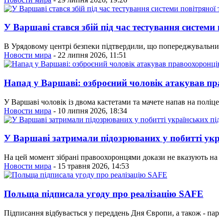
У Варшаві стався збій під час тестування системи
В Урядовому центрі безпеки підтвердили, що попереджувальний
Новости мира
- 22 липня 2026, 11:51
Напад у Варшаві: озброєний чоловік атакував пр
У Варшаві чоловік із двома кастетами та мачете напав на поліц
Новости мира
- 10 липня 2026, 18:34
У Варшаві затримали підозрюваних у побитті укр
На цей момент зібрані правоохоронцями докази не вказують на 
Новости мира
- 15 травня 2026, 14:53
Польща підписала угоду про реалізацію SAFE
Підписання відбувається у переддень Дня Європи, а також - пар