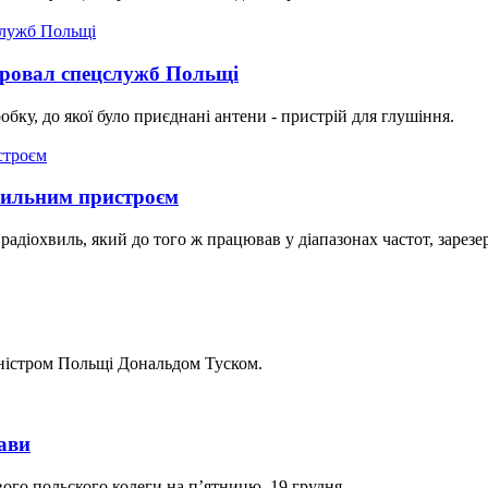
провал спецслужб Польщі
обку, до якої було приєднані антени - пристрій для глушіння.
шильним пристроєм
діохвиль, який до того ж працював у діапазонах частот, зарезерв
іністром Польщі Дональдом Туском.
ави
вого польского колеги на п’ятницю, 19 грудня.