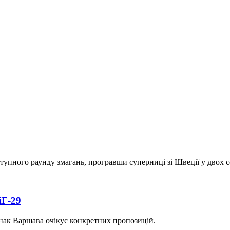
тупного раунду змагань, програвши суперниці зі Швеції у двох с
іГ-29
однак Варшава очікує конкретних пропозицій.