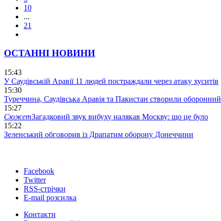
10
...
21
ОСТАННІ НОВИНИ
15:43
У Саудівській Аравії 11 людей постраждали через атаку хуситів
15:30
Туреччина, Саудівська Аравія та Пакистан створили оборонний
15:27
Сюжет
Загадковий звук вибуху налякав Москву: що це було
15:22
Зеленський обговорив із Драпатим оборону Донеччини
Facebook
Twitter
RSS-стрічки
E-mail розсилка
Контакти