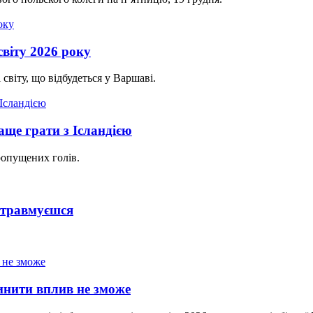
світу 2026 року
світу, що відбудеться у Варшаві.
аще грати з Ісландією
ропущених голів.
 травмуєшся
инити вплив не зможе