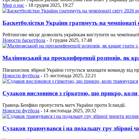
Мир о нас
- 18 грудня 2025, 19:27
Баскетболістки України гратимуть на чемпіонаті 
Рейтингове місце дозволить українкам виступити на чемпіонаті 
Новости баскетбола
- 3 грудня 2025, 17:48
Маліновський на пресконференції розповів, як кр
Півзахисник збірної України готується захищати команду від п
Новости футбола
- 15 листопада 2025, 22:21
Судаков висловився з гіркотою, що прикро, коли
Гравець Бенфіки пропустить матч України проти Ісландії.
Новости футбола
- 14 листопада 2025, 20:32
Судаков травмувався і на подальшу гру збірної ч