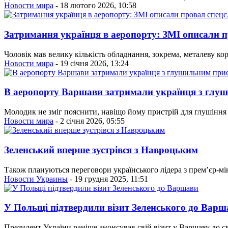
Новости мира
- 18 лютого 2026, 10:58
Затримання українця в аеропорту: ЗМІ описали 
Чоловік мав велику кількість обладнання, зокрема, металеву кор
Новости мира
- 19 січня 2026, 13:24
В аеропорту Варшави затримали українця з глу
Молодик не зміг пояснити, навіщо йому пристрій для глушіння ра
Новости мира
- 2 січня 2026, 05:55
Зеленський вперше зустрівся з Навроцьким
Також плануються переговори українського лідера з прем’єр-м
Новости Украины
- 19 грудня 2025, 11:51
У Польщі підтвердили візит Зеленського до Варш
Президент України раніше анонсував свій візит у Варшаву до с