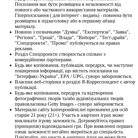
Посилання має бути розміщена в незалежності від
повного або часткового використання матеріалів.
Гіперпосилання ( для інтернет - видань) - повинна бути
розміщена в підзаголовку або в першому абзаці
матеріалу.
Новини з позначками "Думка", "Експертиза", "Заява",
"Регіони", "Гроші", "Влада", "Вибори", "Тест-драйв",
"Спецпроекти", "Промо" публікуються на правах
реклами.
Розділ Спецпроекти створюється спільно з
комерційними партнерами.
Будь яке копіювання, публікація, передрук, чи наступне
поширення інформації, що містить посилання на
"Інтерфакс-Україна", EPA / UPG, суворо забороняється.
Власник веб-сторінки в розділі Я-Корреспондент є автор
публікації.
Будь-яке копіювання, передрук та відтворення
фотографічних творів та/або аудіовізуальних творів
правовласника Getty Images - суворо забороняється.
Матеріали сайту korrespondent.net призначені для осіб
старше 21 року (21+). Участь в азартних іграх може
викликати ігрову залежність. Дотримуйтесь правил
(принципів) відповідальної гри. При виявленні перших
ознак залежності негайно зверніться до спеціаліста.
Пам'ятайте, що участь в азартних іграх не може бути