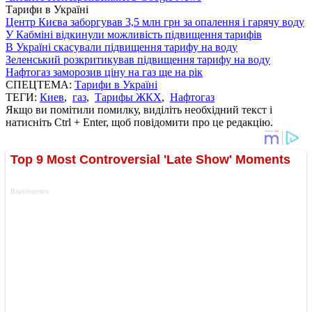
Тарифи в Україні
Центр Києва заборгував 3,5 млн грн за опалення і гарячу воду
У Кабміні відкинули можливість підвищення тарифів
В Україні скасували підвищення тарифу на воду
Зеленський розкритикував підвищення тарифу на воду
Нафтогаз заморозив ціну на газ ще на рік
СПЕЦТЕМА:
Тарифи в Україні
ТЕГИ:
Киев
,
газ
,
Тарифы ЖКХ
,
Нафтогаз
Якщо ви помітили помилку, виділіть необхідний текст і
натисніть Ctrl + Enter, щоб повідомити про це редакцію.