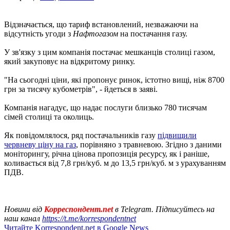
Відзначається, що тариф встановлений, незважаючи на
відсутність угоди з
Нафтогазом
на постачання газу.
У зв'язку з цим компанія постачає мешканців столиці газом,
який закуповує на відкритому ринку.
"На сьогодні ціни, які пропонує ринок, істотно вищі, ніж 8700
грн за тисячу кубометрів", - йдеться в заяві.
Компанія нагадує, що надає послуги близько 780 тисячам
сімей столиці та околиць.
Як повідомлялося, ряд постачальників газу
підвищили
червневу ціну на газ
, порівняно з травневою. Згідно з даними
моніторингу, річна цінова пропозиція ресурсу, як і раніше,
коливається від 7,8 грн/куб. м до 13,5 грн/куб. м з урахуванням
ПДВ.
Новини від
Корреспондент.net
в Telegram. Підписуйтесь на
наш канал
https://t.me/korrespondentnet
Читайте Korrespondent.net в Google News