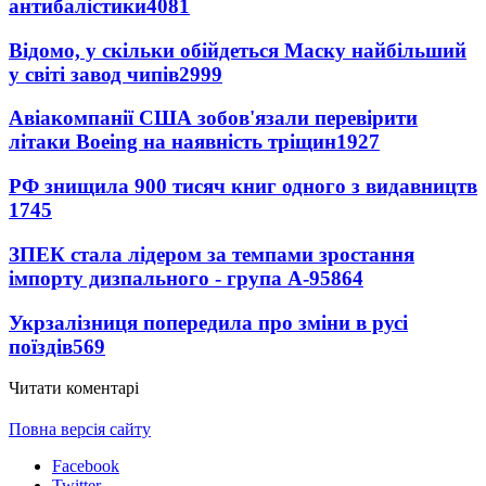
антибалістики
4081
Відомо, у скільки обійдеться Маску найбільший
у світі завод чипів
2999
Авіакомпанії США зобов'язали перевірити
літаки Boeing на наявність тріщин
1927
РФ знищила 900 тисяч книг одного з видавництв
1745
ЗПЕК стала лідером за темпами зростання
імпорту дизпального - група А-95
864
Укрзалізниця попередила про зміни в русі
поїздів
569
Читати коментарі
Повна версія сайту
Facebook
Twitter