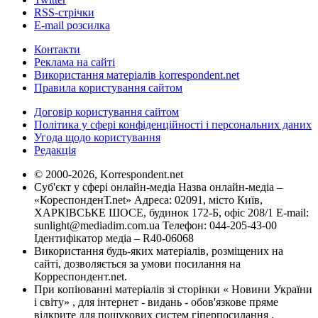
RSS-стрічки
E-mail розсилка
Контакти
Реклама на сайті
Використання матеріалів korrespondent.net
Правила користування сайтом
Договір користування сайтом
Політика у сфері конфіденційності і персональних даних
Угода щодо користування
Редакція
© 2000-2026, Korrespondent.net
Суб'єкт у сфері онлайн-медіа Назва онлайн-медіа –
«КореспонденТ.net» Адреса: 02091, місто Київ,
ХАРКІВСЬКЕ ШОСЕ, будинок 172-Б, офіс 208/1 E-mail:
sunlight@mediadim.com.ua
Телефон: 044-205-43-00
Ідентифікатор медіа – R40-06068
Використання будь-яких матеріалів, розміщених на
сайті, дозволяється за умови посилання на
Корреспондент.net.
При копіюванні матеріалів зі сторінки « Новини України
і світу» , для інтернет - видань - обов'язкове пряме
відкрите для пошукових систем гіперпосилання .