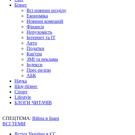
Бізнес
Всі новини розділу
Економіка
Новини компаній
Фінанси
Нерухомість
Інтернет та IT
Авто
Податки
Кар'єра
ЗМІ та реклама
Індекси
Прес-релізи
АБК
Наука
Шоу-бізнес
Спорт
Lifestyle
БЛОГИ ЧИТАЧІВ
СПЕЦТЕМА:
Війна в Ірані
ВСІ ТЕМИ
Вступ України в ЄС