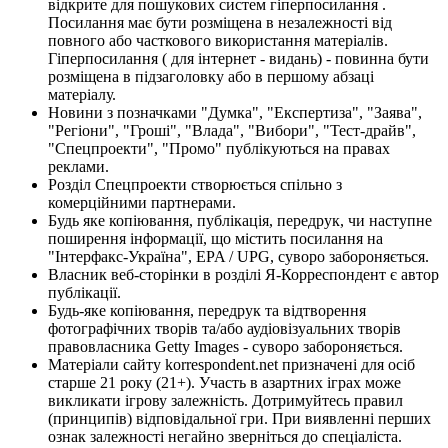
відкрите для пошукових систем гіперпосилання .
Посилання має бути розміщена в незалежності від
повного або часткового використання матеріалів.
Гіперпосилання ( для інтернет - видань) - повинна бути
розміщена в підзаголовку або в першому абзаці
матеріалу.
Новини з позначками "Думка", "Експертиза", "Заява",
"Регіони", "Гроші", "Влада", "Вибори", "Тест-драйв",
"Спецпроекти", "Промо" публікуються на правах
реклами.
Розділ Спецпроекти створюється спільно з
комерційними партнерами.
Будь яке копіювання, публікація, передрук, чи наступне
поширення інформації, що містить посилання на
"Інтерфакс-Україна", EPA / UPG, суворо забороняється.
Власник веб-сторінки в розділі Я-Корреспондент є автор
публікації.
Будь-яке копіювання, передрук та відтворення
фотографічних творів та/або аудіовізуальних творів
правовласника Getty Images - суворо забороняється.
Матеріали сайту korrespondent.net призначені для осіб
старше 21 року (21+). Участь в азартних іграх може
викликати ігрову залежність. Дотримуйтесь правил
(принципів) відповідальної гри. При виявленні перших
ознак залежності негайно зверніться до спеціаліста.