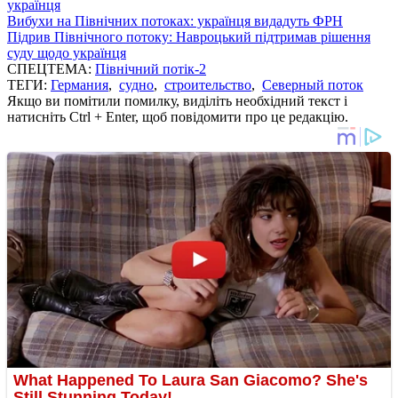
українця
Вибухи на Північних потоках: українця видадуть ФРН
Підрив Північного потоку: Навроцький підтримав рішення
суду щодо українця
СПЕЦТЕМА:
Північний потік-2
ТЕГИ:
Германия
,
судно
,
строительство
,
Северный поток
Якщо ви помітили помилку, виділіть необхідний текст і
натисніть Ctrl + Enter, щоб повідомити про це редакцію.