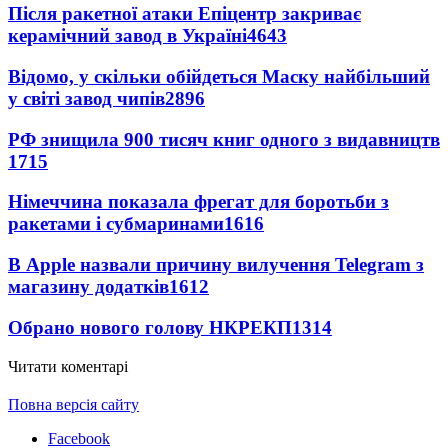
Після ракетної атаки Епіцентр закриває
керамічний завод в Україні
4643
Відомо, у скільки обійдеться Маску найбільший
у світі завод чипів
2896
РФ знищила 900 тисяч книг одного з видавництв
1715
Німеччина показала фрегат для боротьби з
ракетами і субмаринами
1616
В Apple назвали причину вилучення Telegram з
магазину додатків
1612
Обрано нового голову НКРЕКП
1314
Читати коментарі
Повна версія сайту
Facebook