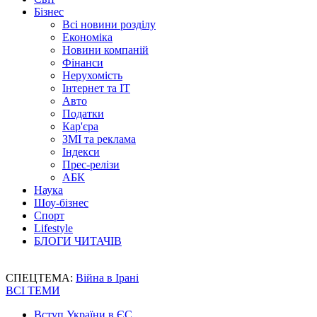
Бізнес
Всі новини розділу
Економіка
Новини компаній
Фінанси
Нерухомість
Інтернет та IT
Авто
Податки
Кар'єра
ЗМІ та реклама
Індекси
Прес-релізи
АБК
Наука
Шоу-бізнес
Спорт
Lifestyle
БЛОГИ ЧИТАЧІВ
СПЕЦТЕМА:
Війна в Ірані
ВСІ ТЕМИ
Вступ України в ЄС