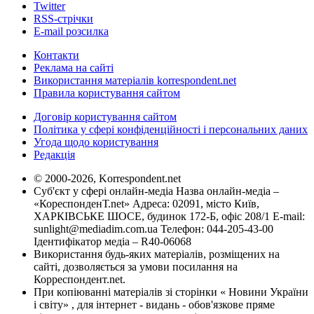
Twitter
RSS-стрічки
E-mail розсилка
Контакти
Реклама на сайті
Використання матеріалів korrespondent.net
Правила користування сайтом
Договір користування сайтом
Політика у сфері конфіденційності і персональних даних
Угода щодо користування
Редакція
© 2000-2026, Korrespondent.net
Суб'єкт у сфері онлайн-медіа Назва онлайн-медіа –
«КореспонденТ.net» Адреса: 02091, місто Київ,
ХАРКІВСЬКЕ ШОСЕ, будинок 172-Б, офіс 208/1 E-mail:
sunlight@mediadim.com.ua
Телефон: 044-205-43-00
Ідентифікатор медіа – R40-06068
Використання будь-яких матеріалів, розміщених на
сайті, дозволяється за умови посилання на
Корреспондент.net.
При копіюванні матеріалів зі сторінки « Новини України
і світу» , для інтернет - видань - обов'язкове пряме