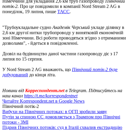
Німеччини для укладання 2,6 км труб газопроводу
Північний
потік-2.
Про це повідомили в компанії Nord Stream 2 AG в
понеділок, 19 липня, пише
ТАСС
.
"Трубоукладальне судно
Академік Черський
укладе ділянку в
2,6 км другої нитки трубопроводу у винятковій економічній
зоні Німеччини. Всі роботи проводяться згідно з отриманими
дозволами", - йдеться в повідомленні.
Дозвіл на будівництво даної частини газопроводу діє з 17
липня по 15 серпня.
У Nord Stream 2 AG вважають, що
Північний потік-2
буде
добудований
до кінця літа.
Новини від
Корреспондент.net
в Telegram. Підписуйтесь на
наш канал
https://t.me/korrespondentnet
Читайте Korrespondent.net в Google News
Північний потік-2
Вибухи на Північних потоках: в ОГП зробили заяву
Путін за спиною ЄС домовляється з Трампом про Північні
потоки - ЗМІ
Підрив Північних потоків: суд в Італії схвалив екстрадицію