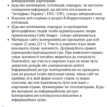
комерційними партнерами.
Будь яке копіювання, публікація, передрук, чи наступне
поширення інформації, що містить посилання на
"Інтерфакс-Україна", EPA / UPG, суворо забороняється.
Власник веб-сторінки в розділі Я-Корреспондент є автор
публікації.
Будь-яке копіювання, передрук та відтворення
фотографічних творів та/або аудіовізуальних творів
правовласника Getty Images - суворо забороняється.
Матеріали сайту korrespondent.net призначені для осіб
старше 21 року (21+). Участь в азартних іграх може
викликати ігрову залежність. Дотримуйтесь правил
(принципів) відповідальної гри. При виявленні перших
ознак залежності негайно зверніться до спеціаліста.
Пам'ятайте, що участь в азартних іграх не може бути
джерелом доходів або альтернативою роботі.
Інформаційний ресурс korrespondent.net не проводить
ігри на реальні та/або віртуальні гроші, також сайт не
приймає ні в якій формі оплату ставок та інших
платежів, які пов’язані/можуть бути пов’язані з
азартними іграми, букмекерами чи тоталізаторами. Будь-
які матеріали на інформаційному ресурсі
korrespondent.net публікуються виключно в
інформаційних цілях.