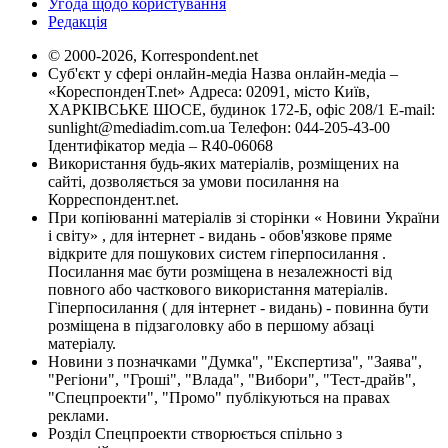
Угода щодо користування
Редакція
© 2000-2026, Korrespondent.net
Суб'єкт у сфері онлайн-медіа Назва онлайн-медіа –
«КореспонденТ.net» Адреса: 02091, місто Київ,
ХАРКІВСЬКЕ ШОСЕ, будинок 172-Б, офіс 208/1 E-mail:
sunlight@mediadim.com.ua
Телефон: 044-205-43-00
Ідентифікатор медіа – R40-06068
Використання будь-яких матеріалів, розміщених на
сайті, дозволяється за умови посилання на
Корреспондент.net.
При копіюванні матеріалів зі сторінки « Новини України
і світу» , для інтернет - видань - обов'язкове пряме
відкрите для пошукових систем гіперпосилання .
Посилання має бути розміщена в незалежності від
повного або часткового використання матеріалів.
Гіперпосилання ( для інтернет - видань) - повинна бути
розміщена в підзаголовку або в першому абзаці
матеріалу.
Новини з позначками "Думка", "Експертиза", "Заява",
"Регіони", "Гроші", "Влада", "Вибори", "Тест-драйв",
"Спецпроекти", "Промо" публікуються на правах
реклами.
Розділ Спецпроекти створюється спільно з