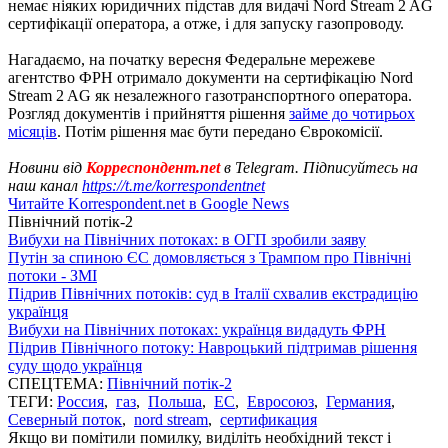
немає ніяких юридичних підстав для видачі Nord Stream 2 AG
сертифікації оператора, а отже, і для запуску газопроводу.
Нагадаємо, на початку вересня Федеральне мережеве
агентство ФРН отримало документи на сертифікацію Nord
Stream 2 AG як незалежного газотранспортного оператора.
Розгляд документів і прийняття рішення
займе до чотирьох
місяців
. Потім рішення має бути передано Єврокомісії.
Новини від
Корреспондент.net
в Telegram. Підписуйтесь на
наш канал
https://t.me/korrespondentnet
Читайте Korrespondent.net в Google News
Північний потік-2
Вибухи на Північних потоках: в ОГП зробили заяву
Путін за спиною ЄС домовляється з Трампом про Північні
потоки - ЗМІ
Підрив Північних потоків: суд в Італії схвалив екстрадицію
українця
Вибухи на Північних потоках: українця видадуть ФРН
Підрив Північного потоку: Навроцький підтримав рішення
суду щодо українця
СПЕЦТЕМА:
Північний потік-2
ТЕГИ:
Россия
,
газ
,
Польша
,
ЕС
,
Евросоюз
,
Германия
,
Северный поток
,
nord stream
,
сертификация
Якщо ви помітили помилку, виділіть необхідний текст і