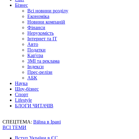
Бізнес
Всі новини розділу
Економіка
Новини компаній
Фінанси
Нерухомість
Інтернет та IT
Авто
Податки
Кар'єра
ЗМІ та реклама
Індекси
Прес-релізи
АБК
Наука
Шоу-бізнес
Спорт
Lifestyle
БЛОГИ ЧИТАЧІВ
СПЕЦТЕМА:
Війна в Ірані
ВСІ ТЕМИ
Вступ України в ЄС