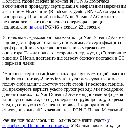
Польська газова державна компанія PGNiG домоглася
включення в процедуру сертифікації Федеральним мережевим
агентством Німеччини (Bundesnetzagentur, BNetzA) оператора
газопроводу Північний потік-2 Nord Stream 2 AG в якості
незалежного газотранспортного оператора. Про це
повідомлено
на сайті
PGNiG у середу, 22 вересня.
У польській держкомпанії вважають, що Nord Stream 2 AG не
відповідає за формою та по суті вимогам для сертифікації за
преференційною моделлю незалежного мережевого
оператора. Також польська сторона стверджує, що "позитивне
рішення BNetzA поставить під загрозу безпеку поставок в ЄС
і держави-члени".
"У процесі сертифікації ми також прагнутимемо, щоб власник
Північного потоку-2 не зміг уникнути застосування вимог
поділу анбандлінгу, доступу третіх сторін і прозорих тарифів,
які враховують вартість усього трубопроводу. Ми послідовно
доводитимемо, що Nord Stream 2 AG не відповідає за формою
та по суті вимогам, які є до оператора трубопроводу, зокрема
тим, що стосуються безпеки поставок і корпоративної
структури компанії", - заявив глава PGNiG Павло Маєвський.
Раніше повідомлялося, що Польща хоче взяти участь
у
сертифікації Північного потоку-2
. У Варшаві вважають, що