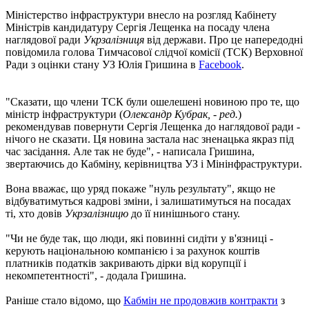
Міністерство інфраструктури внесло на розгляд Кабінету
Міністрів кандидатуру Сергія Лещенка на посаду члена
наглядової ради
Укрзалізниця
від держави. Про це напередодні
повідомила голова Тимчасової слідчої комісії (ТСК) Верховної
Ради з оцінки стану УЗ Юлія Гришина в
Facebook
.
"Сказати, що члени ТСК були ошелешені новиною про те, що
міністр інфраструктури (
Олександр Кубрак, - ред.
)
рекомендував повернути Сергія Лещенка до наглядової ради -
нічого не сказати. Ця новина застала нас зненацька якраз під
час засідання. Але так не буде", - написала Гришина,
звертаючись до Кабміну, керівництва УЗ і Мінінфраструктури.
Вона вважає, що уряд покаже "нуль результату", якщо не
відбуватимуться кадрові зміни, і залишатимуться на посадах
ті, хто довів
Укрзалізницю
до її нинішнього стану.
"Чи не буде так, що люди, які повинні сидіти у в'язниці -
керують національною компанією і за рахунок коштів
платників податків закривають дірки від корупції і
некомпетентності", - додала Гришина.
Раніше стало відомо, що
Кабмін не продовжив контракти
з