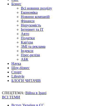
Бізнес
Всі новини розділу
Економіка
Новини компаній
Фінанси
Нерухомість
Інтернет та IT
Авто
Податки
Кар'єра
ЗМІ та реклама
Індекси
Прес-релізи
АБК
Наука
Шоу-бізнес
Спорт
Lifestyle
БЛОГИ ЧИТАЧІВ
СПЕЦТЕМА:
Війна в Ірані
ВСІ ТЕМИ
Вступ України в ЄС