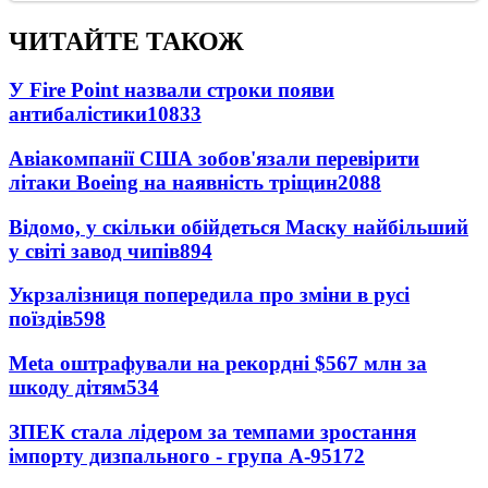
ЧИТАЙТЕ ТАКОЖ
У Fire Point назвали строки появи
антибалістики
10833
Авіакомпанії США зобов'язали перевірити
літаки Boeing на наявність тріщин
2088
Відомо, у скільки обійдеться Маску найбільший
у світі завод чипів
894
Укрзалізниця попередила про зміни в русі
поїздів
598
Meta оштрафували на рекордні $567 млн за
шкоду дітям
534
ЗПЕК стала лідером за темпами зростання
імпорту дизпального - група А-95
172