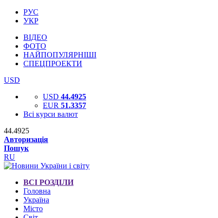
РУС
УКР
ВІДЕО
ФОТО
НАЙПОПУЛЯРНІШІ
СПЕЦПРОЕКТИ
USD
USD
44.4925
EUR
51.3357
Всі курси валют
44.4925
Авторизація
Пошук
RU
ВСІ РОЗДІЛИ
Головна
Україна
Місто
Світ