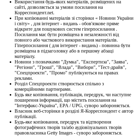
Використання будь-яких матеріалів, розміщених на
сайті, дозволяється за умови посилання на
Корреспондент.net.
При копіюванні матеріалів зі сторінки « Новини України
і світу» , для інтернет - видань - обов'язкове пряме
відкрите для пошукових систем гіперпосилання .
Посилання має бути розміщена в незалежності від
повного або часткового використання матеріалів.
Гіперпосилання ( для інтернет - видань) - повинна бути
розміщена в підзаголовку або в першому абзаці
матеріалу.
Новини з позначками "Думка", "Експертиза", "Заява",
"Регіони", "Гроші", "Влада", "Вибори", "Тест-драйв",
"Спецпроекти", "Промо" публікуються на правах
реклами.
Розділ Спецпроекти створюється спільно з
комерційними партнерами.
Будь яке копіювання, публікація, передрук, чи наступне
поширення інформації, що містить посилання на
"Інтерфакс-Україна", EPA / UPG, суворо забороняється.
Власник веб-сторінки в розділі Я-Корреспондент є автор
публікації.
Будь-яке копіювання, передрук та відтворення
фотографічних творів та/або аудіовізуальних творів
правовласника Getty Images - суворо забороняється.