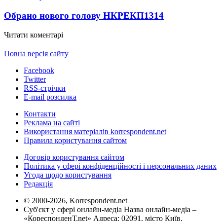
Обрано нового голову НКРЕКП
1314
Читати коментарі
Повна версія сайту
Facebook
Twitter
RSS-стрічки
E-mail розсилка
Контакти
Реклама на сайті
Використання матеріалів korrespondent.net
Правила користування сайтом
Договір користування сайтом
Політика у сфері конфіденційності і персональних даних
Угода щодо користування
Редакція
© 2000-2026, Korrespondent.net
Суб'єкт у сфері онлайн-медіа Назва онлайн-медіа –
«КореспонденТ.net» Адреса: 02091, місто Київ,