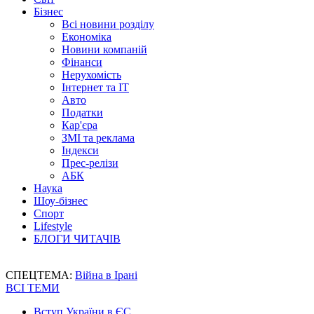
Бізнес
Всі новини розділу
Економіка
Новини компаній
Фінанси
Нерухомість
Інтернет та IT
Авто
Податки
Кар'єра
ЗМІ та реклама
Індекси
Прес-релізи
АБК
Наука
Шоу-бізнес
Спорт
Lifestyle
БЛОГИ ЧИТАЧІВ
СПЕЦТЕМА:
Війна в Ірані
ВСІ ТЕМИ
Вступ України в ЄС