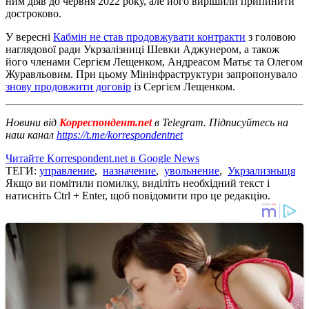
ним діяв до червня 2022 року, але його вирішили припинити
достроково.
У вересні
Кабмін не став продовжувати контракти
з головою
наглядової ради Укрзалізниці Шевки Аджунером, а також
його членами Сергієм Лещенком, Андреасом Матьє та Олегом
Журавльовим. При цьому Мінінфраструктури запропонувало
знову продовжити договір
із Сергієм Лещенком.
Новини від
Корреспондент.net
в Telegram. Підписуйтесь на
наш канал
https://t.me/korrespondentnet
Читайте Korrespondent.net в Google News
ТЕГИ:
управление
,
назначение
,
увольнение
,
Укрзализныця
Якщо ви помітили помилку, виділіть необхідний текст і
натисніть Ctrl + Enter, щоб повідомити про це редакцію.