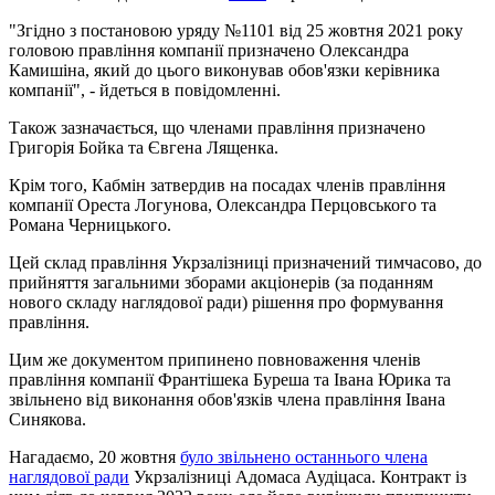
"Згідно з постановою уряду №1101 від 25 жовтня 2021 року
головою правління компанії призначено Олександра
Камишіна, який до цього виконував обов'язки керівника
компанії", - йдеться в повідомленні.
Також зазначається, що членами правління призначено
Григорія Бойка та Євгена Лященка.
Крім того, Кабмін затвердив на посадах членів правління
компанії Ореста Логунова, Олександра Перцовського та
Романа Черницького.
Цей склад правління Укрзалізниці призначений тимчасово, до
прийняття загальними зборами акціонерів (за поданням
нового складу наглядової ради) рішення про формування
правління.
Цим же документом припинено повноваження членів
правління компанії Франтішека Буреша та Івана Юрика та
звільнено від виконання обов'язків члена правління Івана
Синякова.
Нагадаємо, 20 жовтня
було звільнено останнього члена
наглядової ради
Укрзалізниці Адомаса Аудіцаса. Контракт із