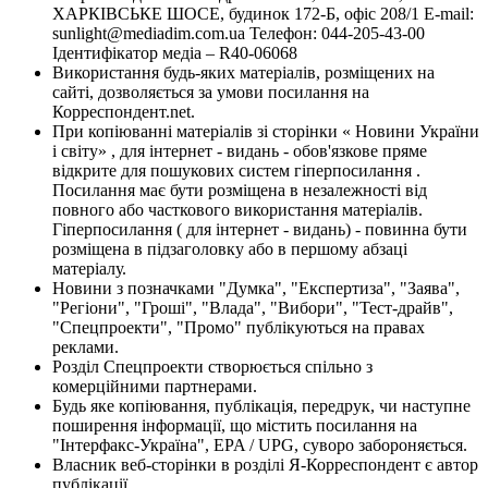
ХАРКІВСЬКЕ ШОСЕ, будинок 172-Б, офіс 208/1 E-mail:
sunlight@mediadim.com.ua
Телефон: 044-205-43-00
Ідентифікатор медіа – R40-06068
Використання будь-яких матеріалів, розміщених на
сайті, дозволяється за умови посилання на
Корреспондент.net.
При копіюванні матеріалів зі сторінки « Новини України
і світу» , для інтернет - видань - обов'язкове пряме
відкрите для пошукових систем гіперпосилання .
Посилання має бути розміщена в незалежності від
повного або часткового використання матеріалів.
Гіперпосилання ( для інтернет - видань) - повинна бути
розміщена в підзаголовку або в першому абзаці
матеріалу.
Новини з позначками "Думка", "Експертиза", "Заява",
"Регіони", "Гроші", "Влада", "Вибори", "Тест-драйв",
"Спецпроекти", "Промо" публікуються на правах
реклами.
Розділ Спецпроекти створюється спільно з
комерційними партнерами.
Будь яке копіювання, публікація, передрук, чи наступне
поширення інформації, що містить посилання на
"Інтерфакс-Україна", EPA / UPG, суворо забороняється.
Власник веб-сторінки в розділі Я-Корреспондент є автор
публікації.