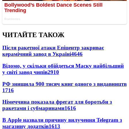
ЧИТАЙТЕ ТАКОЖ
Після ракетної атаки Епіцентр закриває
керамічний завод в Україні
4646
Відомо, у скільки обійдеться Маску найбільший
у світі завод чипів
2910
РФ знищила 900 тисяч книг одного з видавництв
1716
Німеччина показала фрегат для боротьби з
ракетами і субмаринами
1616
В Apple назвали причину вилучення Telegram з
магазину додатків
1613