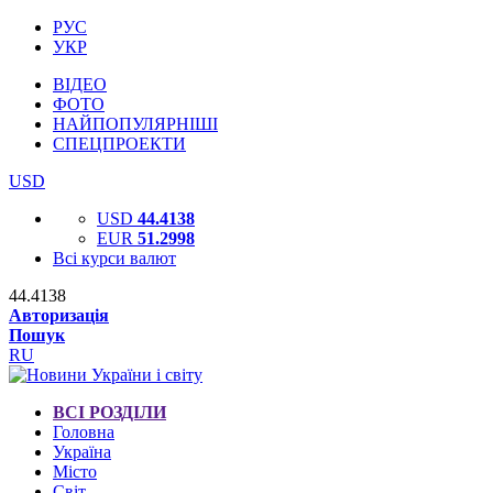
РУС
УКР
ВІДЕО
ФОТО
НАЙПОПУЛЯРНІШІ
СПЕЦПРОЕКТИ
USD
USD
44.4138
EUR
51.2998
Всі курси валют
44.4138
Авторизація
Пошук
RU
ВСІ РОЗДІЛИ
Головна
Україна
Місто
Світ