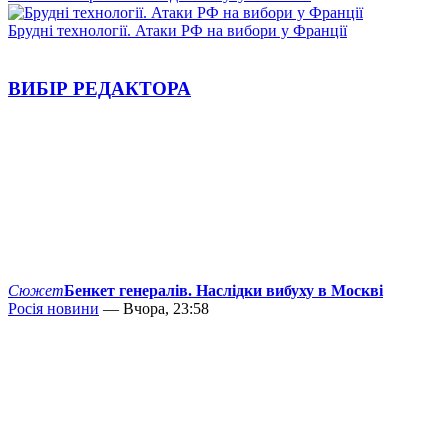
Брудні технології. Атаки РФ на вибори у Франції
ВИБІР РЕДАКТОРА
Сюжет
Бенкет генералів. Наслідки вибуху в Москві
Росія новини
— Вчора, 23:58