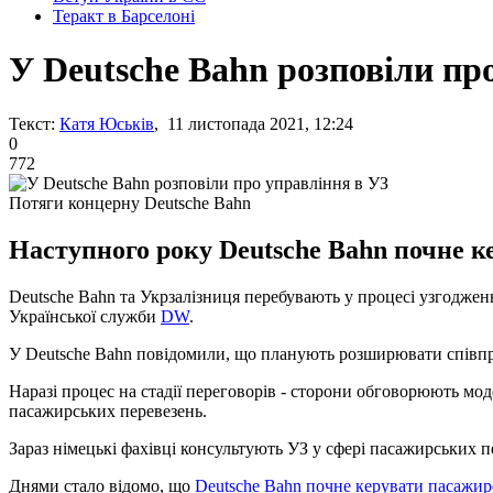
Теракт в Барселоні
У Deutsche Bahn розповіли пр
Текст:
Катя Юськів
, 11 листопада 2021, 12:24
0
772
Потяги концерну Deutsche Bahn
Наступного року Deutsche Bahn почне 
Deutsche Bahn та Укрзалізниця перебувають у процесі узгодженн
Української служби
DW
.
У Deutsche Bahn повідомили, що планують розширювати співп
Наразі процес на стадії переговорів - сторони обговорюють мо
пасажирських перевезень.
Зараз німецькі фахівці консультують УЗ у сфері пасажирських п
Днями стало відомо, що
Deutsche Bahn почне керувати пасажи