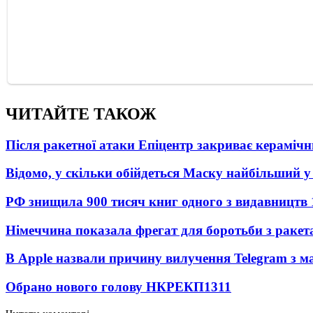
ЧИТАЙТЕ ТАКОЖ
Після ракетної атаки Епіцентр закриває керамічн
Відомо, у скільки обійдеться Маску найбільший у 
РФ знищила 900 тисяч книг одного з видавництв
Німеччина показала фрегат для боротьби з ракет
В Apple назвали причину вилучення Telegram з м
Обрано нового голову НКРЕКП
1311