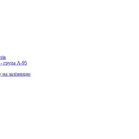
пів
- група А-95
у на залізницю