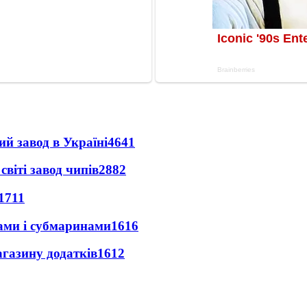
ий завод в Україні
4641
світі завод чипів
2882
1711
ами і субмаринами
1616
агазину додатків
1612