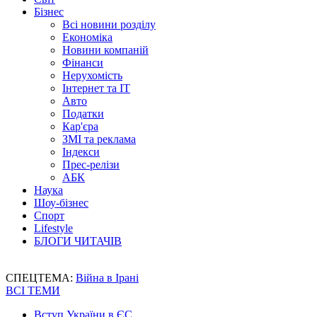
Бізнес
Всі новини розділу
Економіка
Новини компаній
Фінанси
Нерухомість
Інтернет та IT
Авто
Податки
Кар'єра
ЗМІ та реклама
Індекси
Прес-релізи
АБК
Наука
Шоу-бізнес
Спорт
Lifestyle
БЛОГИ ЧИТАЧІВ
СПЕЦТЕМА:
Війна в Ірані
ВСІ ТЕМИ
Вступ України в ЄС