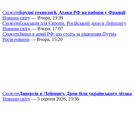
Сюжет
Брудні технології. Атаки РФ на вибори у Франції
Новини світу
— Вчора, 23:39
Сюжет
Ескалація для Європи. Російський дрон в Лейпцигу
Новини світу
— Вчора, 17:07
Сюжет
Зміни в армії РФ: що стоїть за рішенням Путіна
Росія новини
— Вчора, 15:20
Сюжет
Диверсія в Лейпцигу. Дрон біля українського літака
Новини світу
— 5 серпня 2026, 23:36