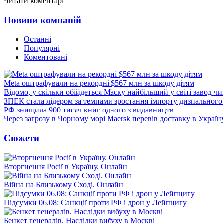
Читати коментарі
Новини компаній
Останні
Популярні
Коментовані
Meta оштрафували на рекордні $567 млн за шкоду дітям
Відомо, у скільки обійдеться Маску найбільший у світі завод чи
ЗПЕК стала лідером за темпами зростання імпорту дизпального 
РФ знищила 900 тисяч книг одного з видавництв
Через загрозу в Чорному морі Maersk перевів доставку в Україн
Сюжети
Вторгнення Росії в Україну. Онлайн
Війна на Близькому Сході. Онлайн
Підсумки 06.08: Санкції проти РФ і дрон у Лейпцигу
Бенкет генералів. Наслідки вибуху в Москві