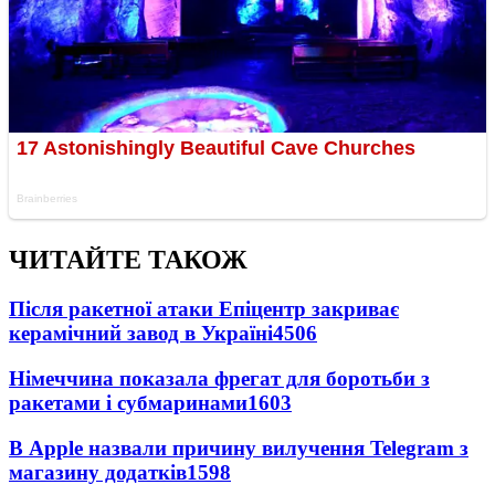
ЧИТАЙТЕ ТАКОЖ
Після ракетної атаки Епіцентр закриває
керамічний завод в Україні
4506
Німеччина показала фрегат для боротьби з
ракетами і субмаринами
1603
В Apple назвали причину вилучення Telegram з
магазину додатків
1598