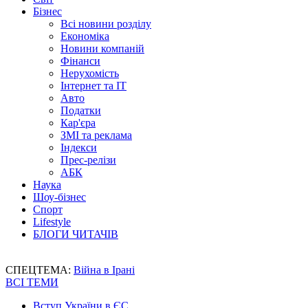
Бізнес
Всі новини розділу
Економіка
Новини компаній
Фінанси
Нерухомість
Інтернет та IT
Авто
Податки
Кар'єра
ЗМІ та реклама
Індекси
Прес-релізи
АБК
Наука
Шоу-бізнес
Спорт
Lifestyle
БЛОГИ ЧИТАЧІВ
СПЕЦТЕМА:
Війна в Ірані
ВСІ ТЕМИ
Вступ України в ЄС