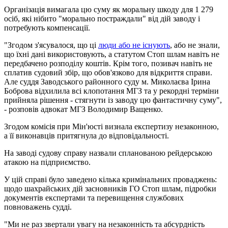
Організація вимагала цю суму як моральну шкоду для 1 279
осіб, які нібито "морально постраждали" від дій заводу і
потребують компенсації.
"Згодом з'ясувалося, що ці
люди або не існують
, або не знали,
що їхні дані використовують, а статутом Стоп шлам навіть не
передбачено розподілу коштів. Крім того, позивач навіть не
сплатив судовий збір, що обов'язково для відкриття справи.
Але суддя Заводського районного суду м. Миколаєва Ірина
Боброва відхилила всі клопотання МГЗ та у рекордні терміни
прийняла рішення - стягнути із заводу цю фантастичну суму",
- розповів адвокат МГЗ Володимир Ващенко.
Згодом комісія при Мін'юсті визнала експертизу незаконною,
а її виконавців притягнула до відповідальності.
На заводі судову справу назвали спланованою рейдерською
атакою на підприємство.
У цій справі було заведено кілька кримінальних проваджень:
щодо шахрайських дій засновників ГО Стоп шлам, підробки
документів експертами та перевищення службових
повноважень судді.
"Ми не раз звертали увагу на незаконність та абсурдність