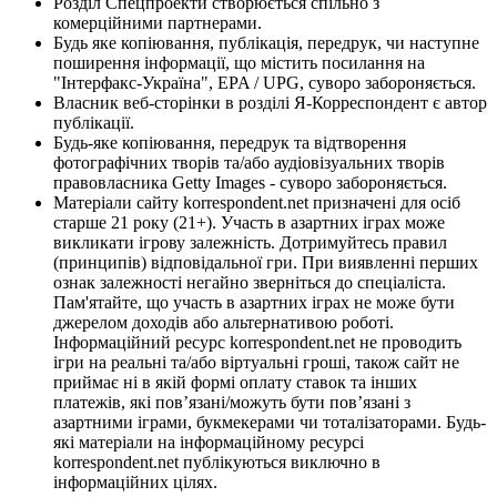
Розділ Спецпроекти створюється спільно з
комерційними партнерами.
Будь яке копіювання, публікація, передрук, чи наступне
поширення інформації, що містить посилання на
"Інтерфакс-Україна", EPA / UPG, суворо забороняється.
Власник веб-сторінки в розділі Я-Корреспондент є автор
публікації.
Будь-яке копіювання, передрук та відтворення
фотографічних творів та/або аудіовізуальних творів
правовласника Getty Images - суворо забороняється.
Матеріали сайту korrespondent.net призначені для осіб
старше 21 року (21+). Участь в азартних іграх може
викликати ігрову залежність. Дотримуйтесь правил
(принципів) відповідальної гри. При виявленні перших
ознак залежності негайно зверніться до спеціаліста.
Пам'ятайте, що участь в азартних іграх не може бути
джерелом доходів або альтернативою роботі.
Інформаційний ресурс korrespondent.net не проводить
ігри на реальні та/або віртуальні гроші, також сайт не
приймає ні в якій формі оплату ставок та інших
платежів, які пов’язані/можуть бути пов’язані з
азартними іграми, букмекерами чи тоталізаторами. Будь-
які матеріали на інформаційному ресурсі
korrespondent.net публікуються виключно в
інформаційних цілях.