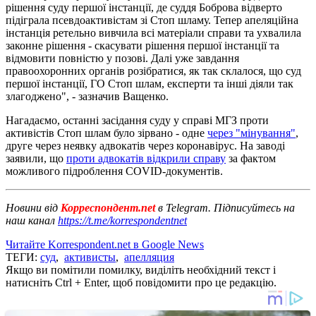
рішення суду першої інстанції, де суддя Боброва відверто
підіграла псевдоактивістам зі Стоп шламу. Тепер апеляційна
інстанція ретельно вивчила всі матеріали справи та ухвалила
законне рішення - скасувати рішення першої інстанції та
відмовити повністю у позові. Далі уже завдання
правоохоронних органів розібратися, як так склалося, що суд
першої інстанції, ГО Стоп шлам, експерти та інші діяли так
злагоджено", - зазначив Ващенко.
Нагадаємо, останні засідання суду у справі МГЗ проти
активістів Стоп шлам було зірвано - одне
через "мінування"
,
друге через неявку адвокатів через коронавірус. На заводі
заявили, що
проти адвокатів відкрили справу
за фактом
можливого підроблення COVID-документів.
Новини від
Корреспондент.net
в Telegram. Підписуйтесь на
наш канал
https://t.me/korrespondentnet
Читайте Korrespondent.net в Google News
ТЕГИ:
суд
,
активисты
,
апелляция
Якщо ви помітили помилку, виділіть необхідний текст і
натисніть Ctrl + Enter, щоб повідомити про це редакцію.