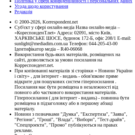
Політика у сфері конфіденційності і персональних даних
Угода щодо користування
Редакція
© 2000-2026, Korrespondent.net
Суб'єкт у сфері онлайн-медіа Назва онлайн-медіа –
«КореспонденТ.net» Адреса: 02091, місто Київ,
ХАРКІВСЬКЕ ШОСЕ, будинок 172-Б, офіс 208/1 E-mail:
sunlight@mediadim.com.ua
Телефон: 044-205-43-00
Ідентифікатор медіа – R40-06068
Використання будь-яких матеріалів, розміщених на
сайті, дозволяється за умови посилання на
Корреспондент.net.
При копіюванні матеріалів зі сторінки « Новини України
і світу» , для інтернет - видань - обов'язкове пряме
відкрите для пошукових систем гіперпосилання .
Посилання має бути розміщена в незалежності від
повного або часткового використання матеріалів.
Гіперпосилання ( для інтернет - видань) - повинна бути
розміщена в підзаголовку або в першому абзаці
матеріалу.
Новини з позначками "Думка", "Експертиза", "Заява",
"Регіони", "Гроші", "Влада", "Вибори", "Тест-драйв",
"Спецпроекти", "Промо" публікуються на правах
реклами.