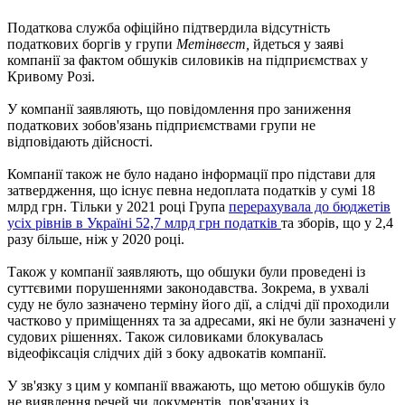
Податкова служба офіційно підтвердила відсутність
податкових боргів у групи
Метінвест,
йдеться у заяві
компанії за фактом обшуків силовиків на підприємствах у
Кривому Розі.
У компанії заявляють, що повідомлення про заниження
податкових зобов'язань підприємствами групи не
відповідають дійсності.
Компанії також не було надано інформації про підстави для
затвердження, що існує певна недоплата податків у сумі 18
млрд грн. Тільки у 2021 році Група
перерахувала до бюджетів
усіх рівнів в Україні 52,7 млрд грн податків
та зборів, що у 2,4
разу більше, ніж у 2020 році.
Також у компанії заявляють, що обшуки були проведені із
суттєвими порушеннями законодавства. Зокрема, в ухвалі
суду не було зазначено терміну його дії, а слідчі дії проходили
частково у приміщеннях та за адресами, які не були зазначені у
судових рішеннях. Також силовиками блокувалась
відеофіксація слідчих дій з боку адвокатів компанії.
У зв'язку з цим у компанії вважають, що метою обшуків було
не виявлення речей чи документів, пов'язаних із