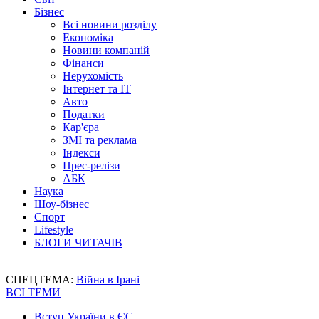
Бізнес
Всі новини розділу
Економіка
Новини компаній
Фінанси
Нерухомість
Інтернет та IT
Авто
Податки
Кар'єра
ЗМІ та реклама
Індекси
Прес-релізи
АБК
Наука
Шоу-бізнес
Спорт
Lifestyle
БЛОГИ ЧИТАЧІВ
СПЕЦТЕМА:
Війна в Ірані
ВСІ ТЕМИ
Вступ України в ЄС