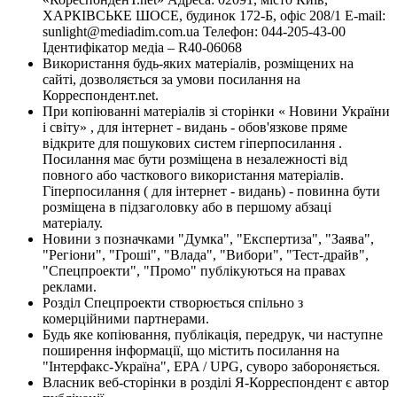
ХАРКІВСЬКЕ ШОСЕ, будинок 172-Б, офіс 208/1 E-mail:
sunlight@mediadim.com.ua
Телефон: 044-205-43-00
Ідентифікатор медіа – R40-06068
Використання будь-яких матеріалів, розміщених на
сайті, дозволяється за умови посилання на
Корреспондент.net.
При копіюванні матеріалів зі сторінки « Новини України
і світу» , для інтернет - видань - обов'язкове пряме
відкрите для пошукових систем гіперпосилання .
Посилання має бути розміщена в незалежності від
повного або часткового використання матеріалів.
Гіперпосилання ( для інтернет - видань) - повинна бути
розміщена в підзаголовку або в першому абзаці
матеріалу.
Новини з позначками "Думка", "Експертиза", "Заява",
"Регіони", "Гроші", "Влада", "Вибори", "Тест-драйв",
"Спецпроекти", "Промо" публікуються на правах
реклами.
Розділ Спецпроекти створюється спільно з
комерційними партнерами.
Будь яке копіювання, публікація, передрук, чи наступне
поширення інформації, що містить посилання на
"Інтерфакс-Україна", EPA / UPG, суворо забороняється.
Власник веб-сторінки в розділі Я-Корреспондент є автор