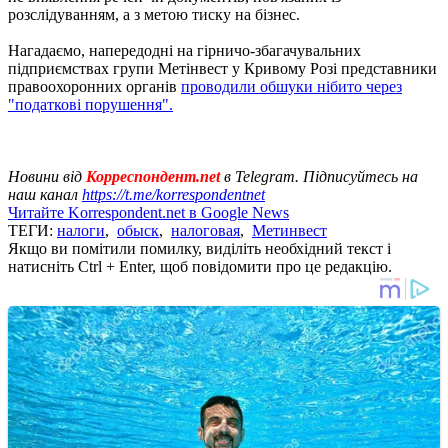
розслідуванням, а з метою тиску на бізнес.
Нагадаємо, напередодні на гірничо-збагачувальних
підприємствах групи Метінвест у Кривому Розі представники
правоохоронних органів
проводили обшуки нібито через
"податкові порушення".
Новини від
Корреспондент.net
в Telegram. Підписуйтесь на
наш канал
https://t.me/korrespondentnet
Читайте Korrespondent.net в Google News
ТЕГИ:
налоги
,
обыск
,
налоговая
,
Метинвест
Якщо ви помітили помилку, виділіть необхідний текст і
натисніть Ctrl + Enter, щоб повідомити про це редакцію.