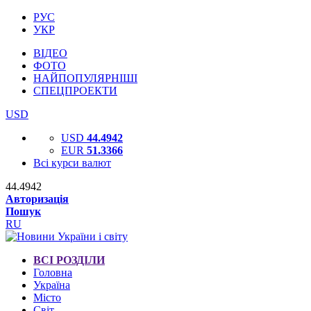
РУС
УКР
ВІДЕО
ФОТО
НАЙПОПУЛЯРНІШІ
СПЕЦПРОЕКТИ
USD
USD
44.4942
EUR
51.3366
Всі курси валют
44.4942
Авторизація
Пошук
RU
ВСІ РОЗДІЛИ
Головна
Україна
Місто
Світ