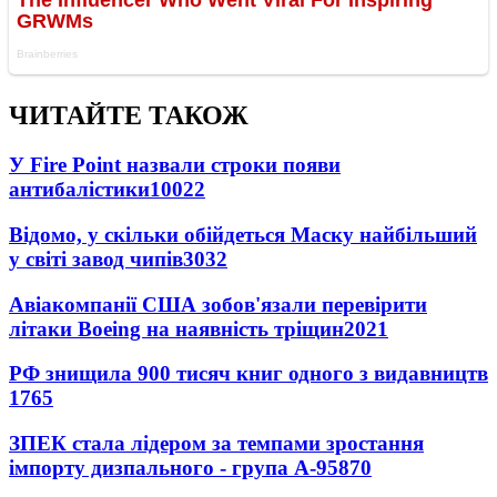
ЧИТАЙТЕ ТАКОЖ
У Fire Point назвали строки появи
антибалістики
10022
Відомо, у скільки обійдеться Маску найбільший
у світі завод чипів
3032
Авіакомпанії США зобов'язали перевірити
літаки Boeing на наявність тріщин
2021
РФ знищила 900 тисяч книг одного з видавництв
1765
ЗПЕК стала лідером за темпами зростання
імпорту дизпального - група А-95
870