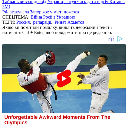
Тайвань вивчає досвід України, готуючись дати відсіч Китаю -
ЗМІ
РФ атакувала Запоріжя: у місті пожежа
СПЕЦТЕМА:
Війна Росії з Україною
ТЕГИ:
Россия
,
репарації
,
Ринат Ахметов
Якщо ви помітили помилку, виділіть необхідний текст і
натисніть Ctrl + Enter, щоб повідомити про це редакцію.