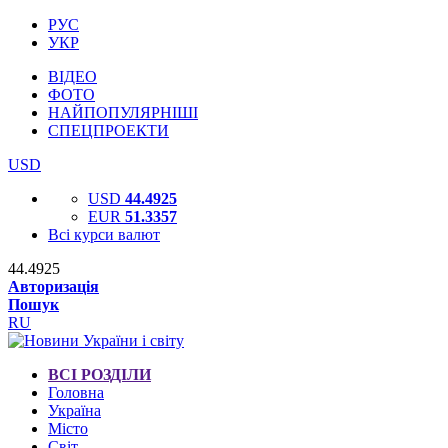
РУС
УКР
ВІДЕО
ФОТО
НАЙПОПУЛЯРНІШІ
СПЕЦПРОЕКТИ
USD
USD
44.4925
EUR
51.3357
Всі курси валют
44.4925
Авторизація
Пошук
RU
ВСІ РОЗДІЛИ
Головна
Україна
Місто
Світ