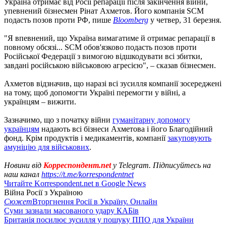
Україна отримає від Росії репарації після закінчення війни,
упевнений бізнесмен Рінат Ахметов. Його компанія SCM
подасть позов проти РФ, пише
Bloomberg
у четвер, 31 березня.
"Я впевнений, що Україна вимагатиме й отримає репарації в
повному обсязі... SCM обов'язково подасть позов проти
Російської Федерації з вимогою відшкодувати всі збитки,
завдані російською військовою агресією", – сказав бізнесмен.
Ахметов відзначив, що наразі всі зусилля компанії зосереджені
на тому, щоб допомогти Україні перемогти у війні, а
українцям – вижити.
Зазначимо, що з початку війни
гуманітарну допомогу
українцям
надають всі бізнеси Ахметова і його Благодійний
фонд. Крім продуктів і медикаментів, компанії
закуповують
амуніцію для військових
.
Новини від
Корреспондент.net
у Telegram. Підписуйтесь на
наш канал
https://t.me/korrespondentnet
Читайте Korrespondent.net в Google News
Війна Росії з Україною
Сюжет
Вторгнення Росії в Україну. Онлайн
Суми зазнали масованого удару КАБів
Британія посилює зусилля у пошуку ППО для України