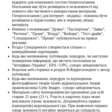
відкрите для пошукових систем гіперпосилання .
Посилання має бути розміщена в незалежності від
повного або часткового використання матеріалів.
Гіперпосилання ( для інтернет - видань) - повинна бути
розміщена в підзаголовку або в першому абзаці
матеріалу.
Новини з позначками "Думка", "Експертиза", "Заява",
"Регіони", "Гроші", "Влада", "Вибори", "Тест-драйв",
"Спецпроекти", "Промо" публікуються на правах
реклами.
Розділ Спецпроекти створюється спільно з
комерційними партнерами.
Будь яке копіювання, публікація, передрук, чи наступне
поширення інформації, що містить посилання на
"Інтерфакс-Україна", EPA / UPG, суворо забороняється.
Власник веб-сторінки в розділі Я-Корреспондент є автор
публікації.
Будь-яке копіювання, передрук та відтворення
фотографічних творів та/або аудіовізуальних творів
правовласника Getty Images - суворо забороняється.
Матеріали сайту korrespondent.net призначені для осіб
старше 21 року (21+). Участь в азартних іграх може
викликати ігрову залежність. Дотримуйтесь правил
(принципів) відповідальної гри. При виявленні перших
ознак залежності негайно зверніться до спеціаліста.