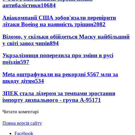
антибалістики
10684
Авіакомпанії США зобов'язали перевірити
літаки Boeing на наявність тріщин
2082
Відомо, у скільки обійдеться Маску найбільший
у світі завод чипів
894
Укрзалізниця попередила про зміни в русі
поїздів
597
Meta оштрафували на рекордні $567 млн за
шкоду дітям
534
ЗПЕК стала лідером за темпами зростання
імпорту дизпального - група А-95
171
Читати коментарі
Повна версія сайту
Facebook