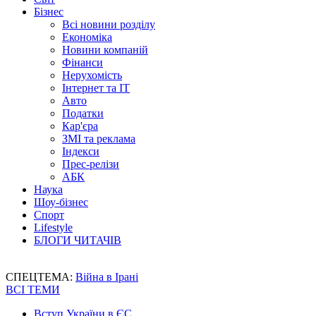
Бізнес
Всі новини розділу
Економіка
Новини компаній
Фінанси
Нерухомість
Інтернет та IT
Авто
Податки
Кар'єра
ЗМІ та реклама
Індекси
Прес-релізи
АБК
Наука
Шоу-бізнес
Спорт
Lifestyle
БЛОГИ ЧИТАЧІВ
СПЕЦТЕМА:
Війна в Ірані
ВСІ ТЕМИ
Вступ України в ЄС