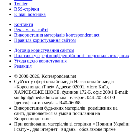
Twitter
RSS-стрічки
E-mail розсилка
Контакти
Реклама на сайті
Використання матеріалів korrespondent.net
Правила користування сайтом
Договір користування сайтом
Політика у сфері конфіденційності і персональних даних
Угода щодо користування
Редакція
© 2000-2026, Korrespondent.net
Суб'єкт у сфері онлайн-медіа Назва онлайн-медіа –
«КореспонденТ.net» Адреса: 02091, місто Київ,
ХАРКІВСЬКЕ ШОСЕ, будинок 172-Б, офіс 208/1 E-mail:
sunlight@mediadim.com.ua
Телефон: 044-205-43-00
Ідентифікатор медіа – R40-06068
Використання будь-яких матеріалів, розміщених на
сайті, дозволяється за умови посилання на
Корреспондент.net.
При копіюванні матеріалів зі сторінки « Новини України
і світу» , для інтернет - видань - обов'язкове пряме