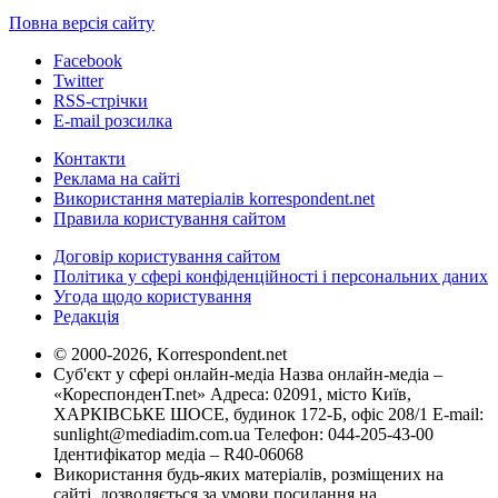
Повна версія сайту
Facebook
Twitter
RSS-стрічки
E-mail розсилка
Контакти
Реклама на сайті
Використання матеріалів korrespondent.net
Правила користування сайтом
Договір користування сайтом
Політика у сфері конфіденційності і персональних даних
Угода щодо користування
Редакція
© 2000-2026, Korrespondent.net
Суб'єкт у сфері онлайн-медіа Назва онлайн-медіа –
«КореспонденТ.net» Адреса: 02091, місто Київ,
ХАРКІВСЬКЕ ШОСЕ, будинок 172-Б, офіс 208/1 E-mail:
sunlight@mediadim.com.ua
Телефон: 044-205-43-00
Ідентифікатор медіа – R40-06068
Використання будь-яких матеріалів, розміщених на
сайті, дозволяється за умови посилання на