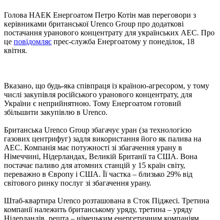
Голова НАЕК Енергоатом Петро Котін мав переговори з
керівниками британської Urenco Group про додаткові
постачання уранового концентрату для українських АЕС. Про
це
повідомляє
прес-служба Енергоатому у понеділок, 18
квітня.
Вказано, що будь-яка співпраця із країною-агресором, у тому
числі закупівля російського уранового концентрату, для
України є неприйнятною. Тому Енергоатом готовий
збільшити закупівлю в Urenco.
Британська Urenco Group збагачує уран (за технологією
газових центрифуг) задля використання його як палива на
АЕС. Компанія має потужності зі збагачення урану в
Німеччині, Нідерландах, Великій Британії та США. Вона
постачає паливо для атомних станцій у 15 країн світу,
переважно в Європу і США. Її частка – близько 29% від
світового ринку послуг зі збагачення урану.
Штаб-квартира Urenco розташована в Сток Піджесі. Третина
компанії належить британському уряду, третина – уряду
Нідерландів, решта – німецьким енергетичним компаніям