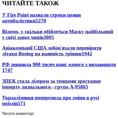
ЧИТАЙТЕ ТАКОЖ
У Fire Point назвали строки появи
антибалістики
5270
Відомо, у скільки обійдеться Маску найбільший
у світі завод чипів
3005
Авіакомпанії США зобов'язали перевірити
літаки Boeing на наявність тріщин
1942
РФ знищила 900 тисяч книг одного з видавництв
1747
ЗПЕК стала лідером за темпами зростання
імпорту дизпального - група А-95
865
Укрзалізниця попередила про зміни в русі
поїздів
571
Читати коментарі