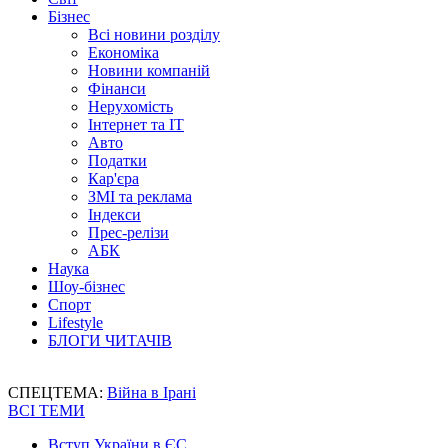
Бізнес
Всі новини розділу
Економіка
Новини компаній
Фінанси
Нерухомість
Інтернет та IT
Авто
Податки
Кар'єра
ЗМІ та реклама
Індекси
Прес-релізи
АБК
Наука
Шоу-бізнес
Спорт
Lifestyle
БЛОГИ ЧИТАЧІВ
СПЕЦТЕМА:
Війна в Ірані
ВСІ ТЕМИ
Вступ України в ЄС