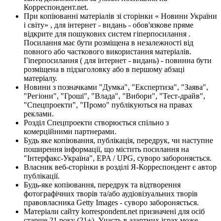
Корреспондент.net.
При копіюванні матеріалів зі сторінки « Новини України
і світу» , для інтернет - видань - обов'язкове пряме
відкрите для пошукових систем гіперпосилання .
Посилання має бути розміщена в незалежності від
повного або часткового використання матеріалів.
Гіперпосилання ( для інтернет - видань) - повинна бути
розміщена в підзаголовку або в першому абзаці
матеріалу.
Новини з позначками "Думка", "Експертиза", "Заява",
"Регіони", "Гроші", "Влада", "Вибори", "Тест-драйв",
"Спецпроекти", "Промо" публікуються на правах
реклами.
Розділ Спецпроекти створюється спільно з
комерційними партнерами.
Будь яке копіювання, публікація, передрук, чи наступне
поширення інформації, що містить посилання на
"Інтерфакс-Україна", EPA / UPG, суворо забороняється.
Власник веб-сторінки в розділі Я-Корреспондент є автор
публікації.
Будь-яке копіювання, передрук та відтворення
фотографічних творів та/або аудіовізуальних творів
правовласника Getty Images - суворо забороняється.
Матеріали сайту korrespondent.net призначені для осіб
старше 21 року (21+). Участь в азартних іграх може