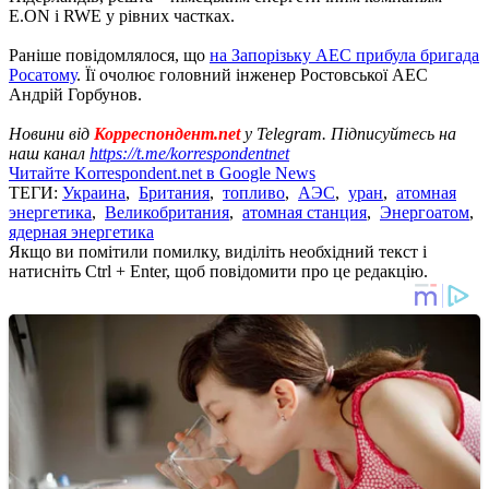
E.ON і RWE у рівних частках.
Раніше повідомлялося, що
на Запорізьку АЕС прибула бригада
Росатому
. Її очолює головний інженер Ростовської АЕС
Андрій Горбунов.
Новини від
Корреспондент.net
у Telegram. Підписуйтесь на
наш канал
https://t.me/korrespondentnet
Читайте Korrespondent.net в Google News
ТЕГИ:
Украина
,
Британия
,
топливо
,
АЭС
,
уран
,
атомная
энергетика
,
Великобритания
,
атомная станция
,
Энергоатом
,
ядерная энергетика
Якщо ви помітили помилку, виділіть необхідний текст і
натисніть Ctrl + Enter, щоб повідомити про це редакцію.