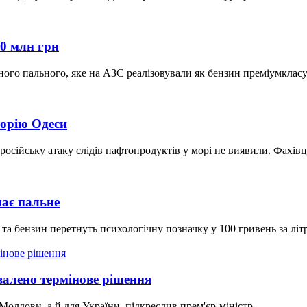
0 млн грн
ого пального, яке на АЗС реалізовували як бензин преміумкласу
торію Одеси
 російську атаку слідів нафтопродуктів у морі не виявили. Фахі
чає пальне
та бензин перетнуть психологічну позначку у 100 гривень за літр
хвалено термінове рішення
олдови, а й для України, підкреслив прем'єр-міністр.