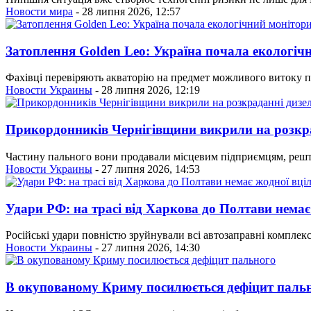
Новости мира
- 28 липня 2026, 12:57
Затоплення Golden Leo: Україна почала екологіч
Фахівці перевіряють акваторію на предмет можливого витоку па
Новости Украины
- 28 липня 2026, 12:19
Прикордонників Чернігівщини викрили на розкр
Частину пального вони продавали місцевим підприємцям, решт
Новости Украины
- 27 липня 2026, 14:53
Удари РФ: на трасі від Харкова до Полтави немає
Російські удари повністю зруйнували всі автозаправні комплекс
Новости Украины
- 27 липня 2026, 14:30
В окупованому Криму посилюється дефіцит паль