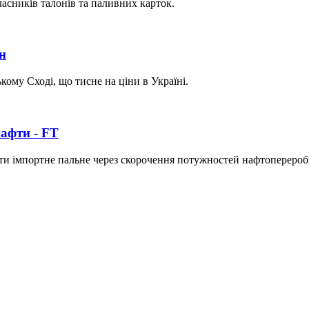
асників талонів та паливних карток.
ин
кому Сході, що тисне на ціни в Україні.
нафти - FT
ти імпортне пальне через скорочення потужностей нафтоперероб