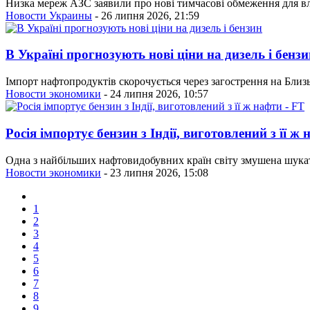
Низка мереж АЗС заявили про нові тимчасові обмеження для вл
Новости Украины
- 26 липня 2026, 21:59
В Україні прогнозують нові ціни на дизель і бенз
Імпорт нафтопродуктів скорочується через загострення на Близь
Новости экономики
- 24 липня 2026, 10:57
Росія імпортує бензин з Індії, виготовлений з її ж 
Одна з найбільших нафтовидобувних країн світу змушена шука
Новости экономики
- 23 липня 2026, 15:08
1
2
3
4
5
6
7
8
9