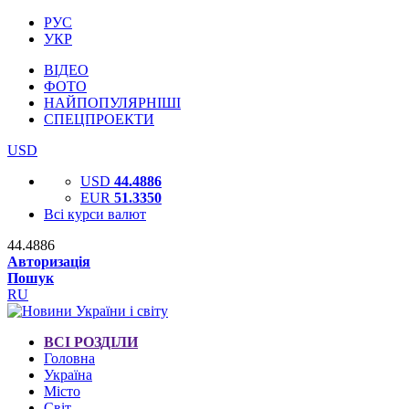
РУС
УКР
ВІДЕО
ФОТО
НАЙПОПУЛЯРНІШІ
СПЕЦПРОЕКТИ
USD
USD
44.4886
EUR
51.3350
Всі курси валют
44.4886
Авторизація
Пошук
RU
ВСІ РОЗДІЛИ
Головна
Україна
Місто
Світ