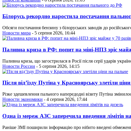
Білорусь рекордно наростила постачання пально
Обсяги постачання бензину з білоруських заводів до російсько
Новости мира
- 5 серпня 2026, 16:44
Паливна криза в РФ: попит на міні-НПЗ зріс майж
Паливна криза, що загострилася в Росії після серії ударів укра
Новости России
- 5 серпня 2026, 14:15
Після від’їзду Путіна у Красноярську злетіли цін
Різке здешевлення пального напередодні візиту Путіна змінило
Новости экономики
- 4 серпня 2026, 17:44
Одна із мереж АЗС заперечила введення лімітів н
Раніше ЗМІ поширили інформацію про нібито введені обмеженн