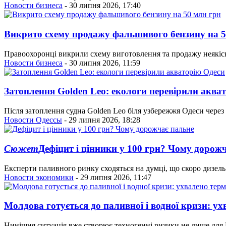
Новости бизнеса
- 30 липня 2026, 17:40
Викрито схему продажу фальшивого бензину на 5
Правоохоронці викрили схему виготовлення та продажу неякісн
Новости бизнеса
- 30 липня 2026, 11:59
Затоплення Golden Leo: екологи перевірили аква
Після затоплення судна Golden Leo біля узбережжя Одеси через
Новости Одессы
- 29 липня 2026, 18:28
Сюжет
Дефіцит і цінники у 100 грн? Чому дорож
Експерти паливного ринку сходяться на думці, що скоро дизель 
Новости экономики
- 29 липня 2026, 11:47
Молдова готується до паливної і водної кризи: у
Нинішня ситуація вже створює техногенні ризики не лише для М