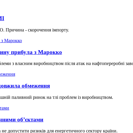
МІ
КО. Причина - скорочення імпорту.
зину прибула з Марокко
леми з власним виробництвом після атак на нафтопереробні зав
довжила обмеження
ішній паливний ринок на тлі проблем із виробництвом.
ічними об’єктами
 не допустити ризиків для енергетичного сектору країни.