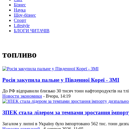
Бізнес
Наука
Шоу-бізнес
Спорт
Lifestyle
БЛОГИ ЧИТАЧІВ
топливо
Росія закупила пальне у Південної Кореї - ЗМІ
До РФ відправили близько 30 тисяч тонн нафтопродуктів на тлі 
Новости экономики
- Вчора, 14:19
ЗПЕК стала лідером за темпами зростання імпорт
Загалом у липні в Україну було імпортовано 562 тис. тонн дизп
Новости компаний
- 6 серпня 2026, 11:05