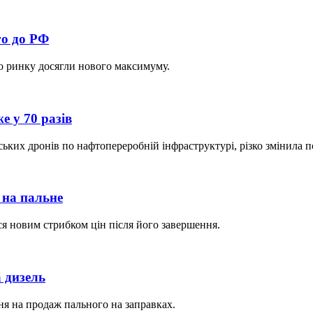
го до РФ
го ринку досягли нового максимуму.
е у 70 разів
їнських дронів по нафтопереробній інфраструктурі, різко змінила 
и на пальне
ся новим стрибком цін після його завершення.
а дизель
я на продаж пального на заправках.