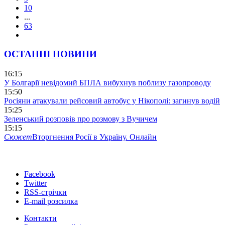
10
...
63
ОСТАННІ НОВИНИ
16:15
У Болгарії невідомий БПЛА вибухнув поблизу газопроводу
15:50
Росіяни атакували рейсовий автобус у Нікополі: загинув водій
15:25
Зеленський розповів про розмову з Вучичем
15:15
Сюжет
Вторгнення Росії в Україну. Онлайн
Facebook
Twitter
RSS-стрічки
E-mail розсилка
Контакти