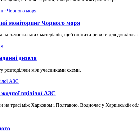
ний моніторинг Чорного моря
льно-мастильних матеріалів, щоб оцінити ризики для довкілля т
аданні дизеля
у розподіляли між учасниками схеми.
 жодної вцілілої АЗС
и на трасі між Харковом і Полтавою. Водночас у Харківській обл
ного