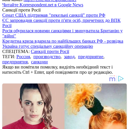
Читайте Korrespondent.net в Google News
Санкції проти Росії
Сенат США підтримав "пекельні санкції" проти РФ
ЄС запровадив санкції проти п'яти осіб, причетних до ВПК
Росії
Росія обурилася новими санкціями і звинуватила Британію у
"війні"
Кредитна криза вдарила по найбільших банках РФ - розвідка
Україна готує спеціальну санкційну операцію
СПЕЦТЕМА:
Санкції проти Росії
ТЕГИ:
Россия
,
производство
,
завод
,
предприятие
,
предприятия
,
санкции
Якщо ви помітили помилку, виділіть необхідний текст і
натисніть Ctrl + Enter, щоб повідомити про це редакцію.