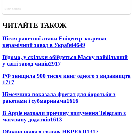
ЧИТАЙТЕ ТАКОЖ
Після ракетної атаки Епіцентр закриває
керамічний завод в Україні
4649
Відомо, у скільки обійдеться Маску найбільший
у світі завод чипів
2917
РФ знищила 900 тисяч книг одного з видавництв
1717
Німеччина показала фрегат для боротьби з
ракетами і субмаринами
1616
В Apple назвали причину вилучення Telegram з
магазину додатків
1613
Обрано нового голову НКРЕКП
1317