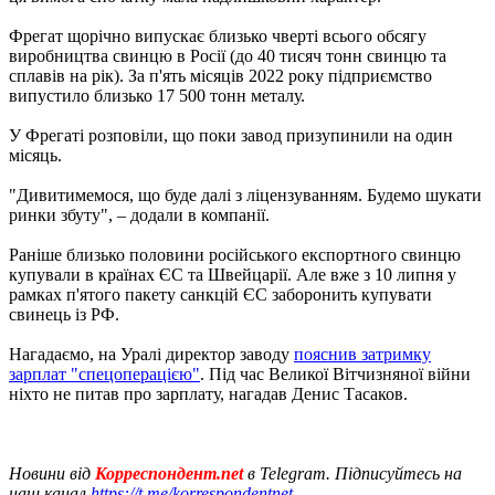
Фрегат щорічно випускає близько чверті всього обсягу
виробництва свинцю в Росії (до 40 тисяч тонн свинцю та
сплавів на рік). За п'ять місяців 2022 року підприємство
випустило близько 17 500 тонн металу.
У Фрегаті розповіли, що поки завод призупинили на один
місяць.
"Дивитимемося, що буде далі з ліцензуванням. Будемо шукати
ринки збуту", – додали в компанії.
Раніше близько половини російського експортного свинцю
купували в країнах ЄС та Швейцарії. Але вже з 10 липня у
рамках п'ятого пакету санкцій ЄС заборонить купувати
свинець із РФ.
Нагадаємо, на Уралі директор заводу
пояснив затримку
зарплат "спецоперацією"
. Під час Великої Вітчизняної війни
ніхто не питав про зарплату, нагадав Денис Тасаков.
Новини від
Корреспондент.net
в Telegram. Підписуйтесь на
наш канал
https://t.me/korrespondentnet