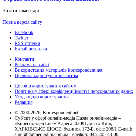
Читати коментарі
Повна версія сайту
Facebook
Twitter
RSS-стрічки
E-mail розсилка
Контакти
Реклама на сайті
Використання матеріалів korrespondent.net
Правила користування сайтом
Договір користування сайтом
Політика у сфері конфіденційності і персональних даних
Угода щодо користування
Редакція
© 2000-2026, Korrespondent.net
Суб'єкт у сфері онлайн-медіа Назва онлайн-медіа –
«КореспонденТ.net» Адреса: 02091, місто Київ,
ХАРКІВСЬКЕ ШОСЕ, будинок 172-Б, офіс 208/1 E-mail:
sunlight@mediadim.com.ua
Телефон: 044-205-43-00