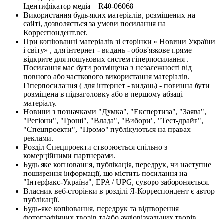
Ідентифікатор медіа – R40-06068
Використання будь-яких матеріалів, розміщених на
сайті, дозволяється за умови посилання на
Корреспондент.net.
При копіюванні матеріалів зі сторінки « Новини України
і світу» , для інтернет - видань - обов'язкове пряме
відкрите для пошукових систем гіперпосилання .
Посилання має бути розміщена в незалежності від
повного або часткового використання матеріалів.
Гіперпосилання ( для інтернет - видань) - повинна бути
розміщена в підзаголовку або в першому абзаці
матеріалу.
Новини з позначками "Думка", "Експертиза", "Заява",
"Регіони", "Гроші", "Влада", "Вибори", "Тест-драйв",
"Спецпроекти", "Промо" публікуються на правах
реклами.
Розділ Спецпроекти створюється спільно з
комерційними партнерами.
Будь яке копіювання, публікація, передрук, чи наступне
поширення інформації, що містить посилання на
"Інтерфакс-Україна", EPA / UPG, суворо забороняється.
Власник веб-сторінки в розділі Я-Корреспондент є автор
публікації.
Будь-яке копіювання, передрук та відтворення
фотографічних творів та/або аудіовізуальних творів