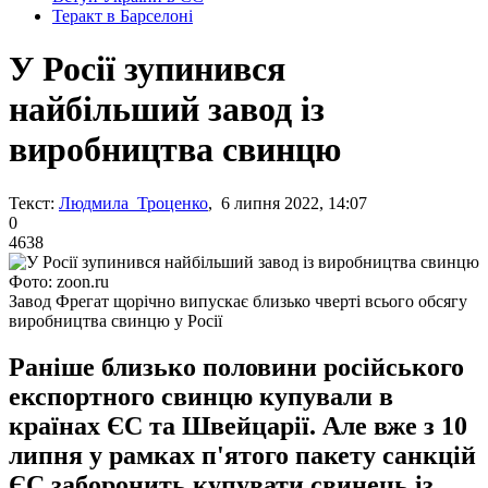
Теракт в Барселоні
У Росії зупинився
найбільший завод із
виробництва свинцю
Текст:
Людмила Троценко
, 6 липня 2022, 14:07
0
4638
Фото: zoon.ru
Завод Фрегат щорічно випускає близько чверті всього обсягу
виробництва свинцю у Росії
Раніше близько половини російського
експортного свинцю купували в
країнах ЄС та Швейцарії. Але вже з 10
липня у рамках п'ятого пакету санкцій
ЄС заборонить купувати свинець із