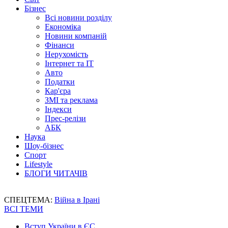
Бізнес
Всі новини розділу
Економіка
Новини компаній
Фінанси
Нерухомість
Інтернет та IT
Авто
Податки
Кар'єра
ЗМІ та реклама
Індекси
Прес-релізи
АБК
Наука
Шоу-бізнес
Спорт
Lifestyle
БЛОГИ ЧИТАЧІВ
СПЕЦТЕМА:
Війна в Ірані
ВСІ ТЕМИ
Вступ України в ЄС