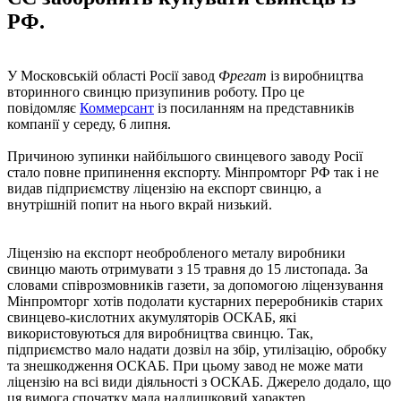
РФ.
У Московській області Росії завод
Фрегат
із виробництва
вторинного свинцю призупинив роботу. Про це
повідомляє
Коммерсант
із посиланням на представників
компанії у середу, 6 липня.
Причиною зупинки найбільшого свинцевого заводу Росії
стало повне припинення експорту. Мінпромторг РФ так і не
видав підприємству ліцензію на експорт свинцю, а
внутрішній попит на нього вкрай низький.
Ліцензію на експорт необробленого металу виробники
свинцю мають отримувати з 15 травня до 15 листопада. За
словами співрозмовників газети, за допомогою ліцензування
Мінпромторг хотів подолати кустарних переробників старих
свинцево-кислотних акумуляторів ОСКАБ, які
використовуються для виробництва свинцю. Так,
підприємство мало надати дозвіл на збір, утилізацію, обробку
та знешкодження ОСКАБ. При цьому завод не може мати
ліцензію на всі види діяльності з ОСКАБ. Джерело додало, що
ця вимога спочатку мала надлишковий характер.