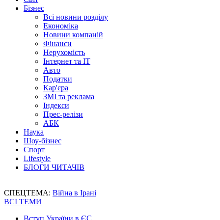
Бізнес
Всі новини розділу
Економіка
Новини компаній
Фінанси
Нерухомість
Інтернет та IT
Авто
Податки
Кар'єра
ЗМІ та реклама
Індекси
Прес-релізи
АБК
Наука
Шоу-бізнес
Спорт
Lifestyle
БЛОГИ ЧИТАЧІВ
СПЕЦТЕМА:
Війна в Ірані
ВСІ ТЕМИ
Вступ України в ЄС