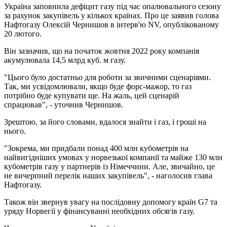
Україна заповнила дефіцит газу під час опалювального сезону
за рахунок закупівель у кількох країнах. Про це заявив голова
Нафтогазу Олексій Чернишов в інтерв'ю NV, опублікованому
20 лютого.
Він зазначив, що на початок жовтня 2022 року компанія
акумулювала 14,5 млрд куб. м газу.
"Цього було достатньо для роботи за звичними сценаріями.
Так, ми усвідомлювали, якщо буде форс-мажор, то газ
потрібно буде купувати ще. На жаль, цей сценарій
спрацював", - уточнив Чернишов.
Зрештою, за його словами, вдалося знайти і газ, і гроші на
нього.
"Зокрема, ми придбали понад 400 млн кубометрів на
найвигідніших умовах у норвезької компанії та майже 130 млн
кубометрів газу у партнерів із Німеччини. Але, звичайно, це
не вичерпний перелік наших закупівель", - наголосив глава
Нафтогазу.
Також він звернув увагу на послідовну допомогу країн G7 та
уряду Норвегії у фінансуванні необхідних обсягів газу.