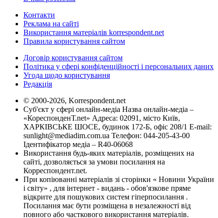
Контакти
Реклама на сайті
Використання матеріалів korrespondent.net
Правила користування сайтом
Договір користування сайтом
Політика у сфері конфіденційності і персональних даних
Угода щодо користування
Редакція
© 2000-2026, Korrespondent.net
Суб'єкт у сфері онлайн-медіа Назва онлайн-медіа –
«КореспонденТ.net» Адреса: 02091, місто Київ,
ХАРКІВСЬКЕ ШОСЕ, будинок 172-Б, офіс 208/1 E-mail:
sunlight@mediadim.com.ua
Телефон: 044-205-43-00
Ідентифікатор медіа – R40-06068
Використання будь-яких матеріалів, розміщених на
сайті, дозволяється за умови посилання на
Корреспондент.net.
При копіюванні матеріалів зі сторінки « Новини України
і світу» , для інтернет - видань - обов'язкове пряме
відкрите для пошукових систем гіперпосилання .
Посилання має бути розміщена в незалежності від
повного або часткового використання матеріалів.