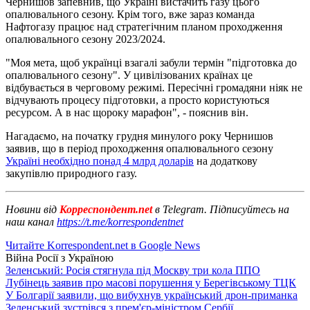
Чернишов запевнив, що Україні вистачить газу цього
опалювального сезону. Крім того, вже зараз команда
Нафтогазу працює над стратегічним планом проходження
опалювального сезону 2023/2024.
"Моя мета, щоб українці взагалі забули термін "підготовка до
опалювального сезону". У цивілізованих країнах це
відбувається в черговому режимі. Пересічні громадяни ніяк не
відчувають процесу підготовки, а просто користуються
ресурсом. А в нас щороку марафон", - пояснив він.
Нагадаємо, на початку грудня минулого року Чернишов
заявив, що в період проходження опалювального сезону
Україні необхідно понад 4 млрд доларів
на додаткову
закупівлю природного газу.
Новини від
Корреспондент.net
в Telegram. Підписуйтесь на
наш канал
https://t.me/korrespondentnet
Читайте Korrespondent.net в Google News
Війна Росії з Україною
Зеленський: Росія стягнула під Москву три кола ППО
Лубінець заявив про масові порушення у Берегівському ТЦК
У Болгарії заявили, що вибухнув український дрон-приманка
Зеленський зустрівся з прем'єр-міністром Сербії