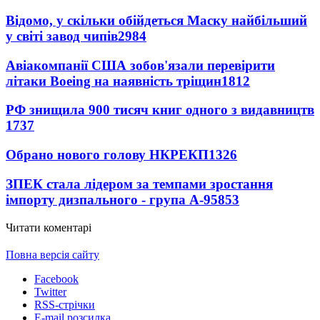
Відомо, у скільки обійдеться Маску найбільший
у світі завод чипів
2984
Авіакомпанії США зобов'язали перевірити
літаки Boeing на наявність тріщин
1812
РФ знищила 900 тисяч книг одного з видавництв
1737
Обрано нового голову НКРЕКП
1326
ЗПЕК стала лідером за темпами зростання
імпорту дизпального - група А-95
853
Читати коментарі
Повна версія сайту
Facebook
Twitter
RSS-стрічки
E-mail розсилка