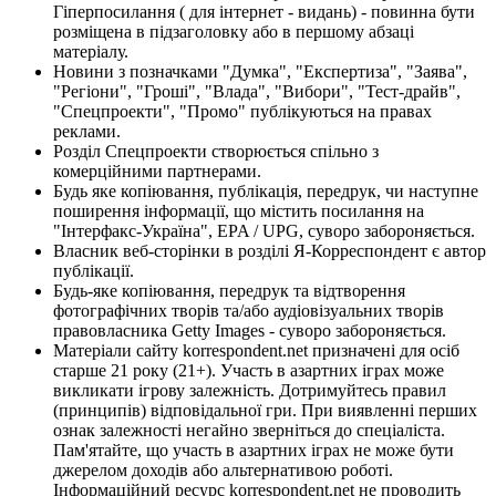
Гіперпосилання ( для інтернет - видань) - повинна бути
розміщена в підзаголовку або в першому абзаці
матеріалу.
Новини з позначками "Думка", "Експертиза", "Заява",
"Регіони", "Гроші", "Влада", "Вибори", "Тест-драйв",
"Спецпроекти", "Промо" публікуються на правах
реклами.
Розділ Спецпроекти створюється спільно з
комерційними партнерами.
Будь яке копіювання, публікація, передрук, чи наступне
поширення інформації, що містить посилання на
"Інтерфакс-Україна", EPA / UPG, суворо забороняється.
Власник веб-сторінки в розділі Я-Корреспондент є автор
публікації.
Будь-яке копіювання, передрук та відтворення
фотографічних творів та/або аудіовізуальних творів
правовласника Getty Images - суворо забороняється.
Матеріали сайту korrespondent.net призначені для осіб
старше 21 року (21+). Участь в азартних іграх може
викликати ігрову залежність. Дотримуйтесь правил
(принципів) відповідальної гри. При виявленні перших
ознак залежності негайно зверніться до спеціаліста.
Пам'ятайте, що участь в азартних іграх не може бути
джерелом доходів або альтернативою роботі.
Інформаційний ресурс korrespondent.net не проводить