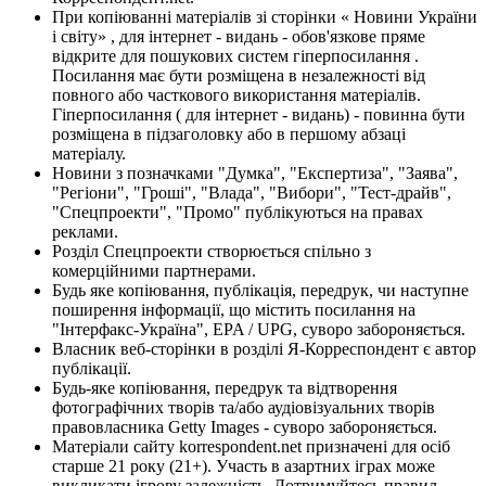
При копіюванні матеріалів зі сторінки « Новини України
і світу» , для інтернет - видань - обов'язкове пряме
відкрите для пошукових систем гіперпосилання .
Посилання має бути розміщена в незалежності від
повного або часткового використання матеріалів.
Гіперпосилання ( для інтернет - видань) - повинна бути
розміщена в підзаголовку або в першому абзаці
матеріалу.
Новини з позначками "Думка", "Експертиза", "Заява",
"Регіони", "Гроші", "Влада", "Вибори", "Тест-драйв",
"Спецпроекти", "Промо" публікуються на правах
реклами.
Розділ Спецпроекти створюється спільно з
комерційними партнерами.
Будь яке копіювання, публікація, передрук, чи наступне
поширення інформації, що містить посилання на
"Інтерфакс-Україна", EPA / UPG, суворо забороняється.
Власник веб-сторінки в розділі Я-Корреспондент є автор
публікації.
Будь-яке копіювання, передрук та відтворення
фотографічних творів та/або аудіовізуальних творів
правовласника Getty Images - суворо забороняється.
Матеріали сайту korrespondent.net призначені для осіб
старше 21 року (21+). Участь в азартних іграх може
викликати ігрову залежність. Дотримуйтесь правил