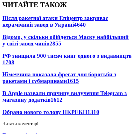
ЧИТАЙТЕ ТАКОЖ
Після ракетної атаки Епіцентр закриває
керамічний завод в Україні
4640
Відомо, у скільки обійдеться Маску найбільший
у світі завод чипів
2855
РФ знищила 900 тисяч книг одного з видавництв
1708
Німеччина показала фрегат для боротьби з
ракетами і субмаринами
1615
В Apple назвали причину вилучення Telegram з
магазину додатків
1612
Обрано нового голову НКРЕКП
1310
Читати коментарі