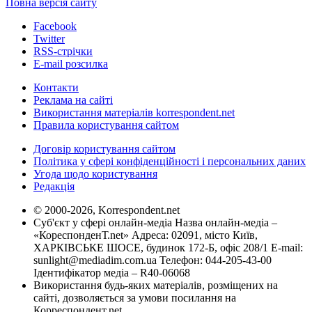
Повна версія сайту
Facebook
Twitter
RSS-стрічки
E-mail розсилка
Контакти
Реклама на сайті
Використання матеріалів korrespondent.net
Правила користування сайтом
Договір користування сайтом
Політика у сфері конфіденційності і персональних даних
Угода щодо користування
Редакція
© 2000-2026, Korrespondent.net
Суб'єкт у сфері онлайн-медіа Назва онлайн-медіа –
«КореспонденТ.net» Адреса: 02091, місто Київ,
ХАРКІВСЬКЕ ШОСЕ, будинок 172-Б, офіс 208/1 E-mail:
sunlight@mediadim.com.ua
Телефон: 044-205-43-00
Ідентифікатор медіа – R40-06068
Використання будь-яких матеріалів, розміщених на
сайті, дозволяється за умови посилання на
Корреспондент.net.