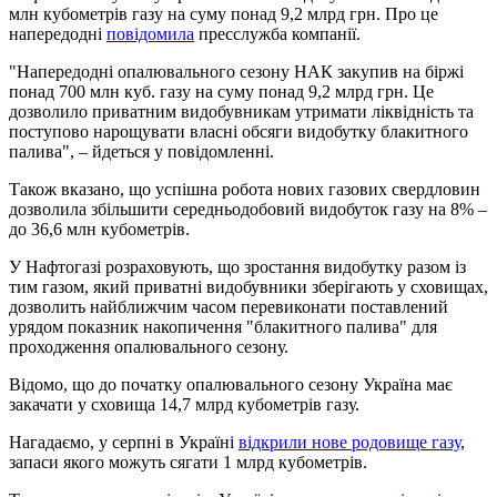
млн кубометрів газу на суму понад 9,2 млрд грн. Про це
напередодні
повідомила
пресслужба компанії.
"Напередодні опалювального сезону НАК закупив на біржі
понад 700 млн куб. газу на суму понад 9,2 млрд грн. Це
дозволило приватним видобувникам утримати ліквідність та
поступово нарощувати власні обсяги видобутку блакитного
палива", – йдеться у повідомленні.
Також вказано, що успішна робота нових газових свердловин
дозволила збільшити середньодобовий видобуток газу на 8% –
до 36,6 млн кубометрів.
У Нафтогазі розраховують, що зростання видобутку разом із
тим газом, який приватні видобувники зберігають у сховищах,
дозволить найближчим часом перевиконати поставлений
урядом показник накопичення "блакитного палива" для
проходження опалювального сезону.
Відомо, що до початку опалювального сезону Україна має
закачати у сховища 14,7 млрд кубометрів газу.
Нагадаємо, у серпні в Україні
відкрили нове родовище газу
,
запаси якого можуть сягати 1 млрд кубометрів.