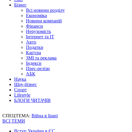
Бізнес
Всі новини розділу
Економіка
Новини компаній
Фінанси
Нерухомість
Інтернет та IT
Авто
Податки
Кар'єра
ЗМІ та реклама
Індекси
Прес-релізи
АБК
Наука
Шоу-бізнес
Спорт
Lifestyle
БЛОГИ ЧИТАЧІВ
СПЕЦТЕМА:
Війна в Ірані
ВСІ ТЕМИ
Вступ України в ЄС