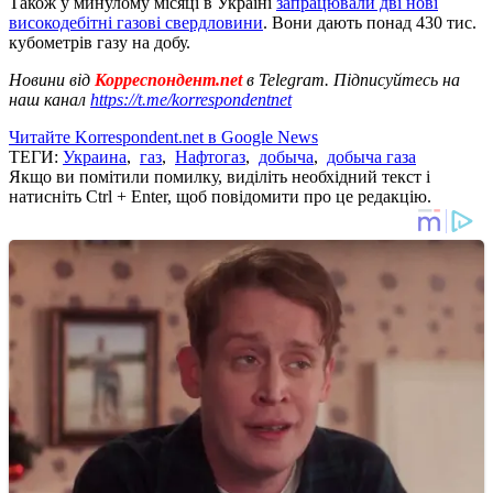
Також у минулому місяці в Україні
запрацювали дві нові
високодебітні газові свердловини
. Вони дають понад 430 тис.
кубометрів газу на добу.
Новини від
Корреспондент.net
в Telegram. Підписуйтесь на
наш канал
https://t.me/korrespondentnet
Читайте Korrespondent.net в Google News
ТЕГИ:
Украина
,
газ
,
Нафтогаз
,
добыча
,
добыча газа
Якщо ви помітили помилку, виділіть необхідний текст і
натисніть Ctrl + Enter, щоб повідомити про це редакцію.