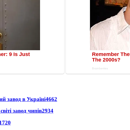
ий завод в Україні
4662
світі завод чипів
2934
1720