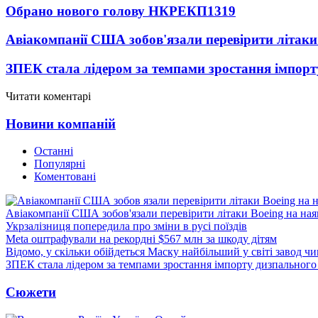
Обрано нового голову НКРЕКП
1319
Авіакомпанії США зобов'язали перевірити літаки
ЗПЕК стала лідером за темпами зростання імпорт
Читати коментарі
Новини компаній
Останні
Популярні
Коментовані
Авіакомпанії США зобов'язали перевірити літаки Boeing на ная
Укрзалізниця попередила про зміни в русі поїздів
Meta оштрафували на рекордні $567 млн за шкоду дітям
Відомо, у скільки обійдеться Маску найбільший у світі завод чи
ЗПЕК стала лідером за темпами зростання імпорту дизпального 
Сюжети