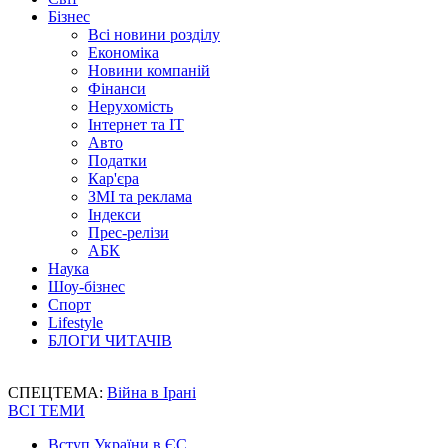
Бізнес
Всі новини розділу
Економіка
Новини компаній
Фінанси
Нерухомість
Інтернет та IT
Авто
Податки
Кар'єра
ЗМІ та реклама
Індекси
Прес-релізи
АБК
Наука
Шоу-бізнес
Спорт
Lifestyle
БЛОГИ ЧИТАЧІВ
СПЕЦТЕМА:
Війна в Ірані
ВСІ ТЕМИ
Вступ України в ЄС