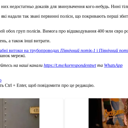
у них недостатньо доказів для звинувачення кого-небудь. Нині ті
які надали так звані первинні поліси, що покривають перші збитк
лей обох груп полісів. Вимога про відшкодування 400 млн євро 
ень, а також інші витрати.
абні витоки на трубопроводах
Північний потік-1
і
Північний поті
анок мережі.
уйтесь на наші канали
https://t.me/korrespondentnet
та
WhatsApp
р
ь Ctrl + Enter, щоб повідомити про це редакцію.