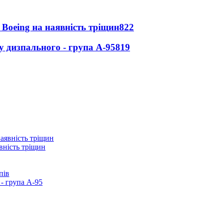
 Boeing на наявність тріщин
822
у дизпального - група А-95
819
вність тріщин
пів
- група А-95