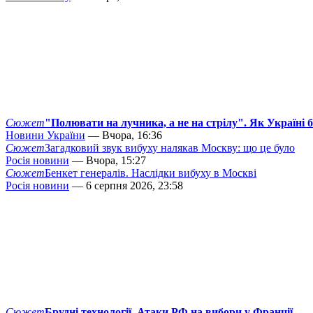
Сюжет
"Полювати на лучника, а не на стрілу". Як Україні 
Новини України
— Вчора, 16:36
Сюжет
Загадковий звук вибуху налякав Москву: що це було
Росія новини
— Вчора, 15:27
Сюжет
Бенкет генералів. Наслідки вибуху в Москві
Росія новини
— 6 серпня 2026, 23:58
Сюжет
Брудні технології. Атаки РФ на вибори у Франції