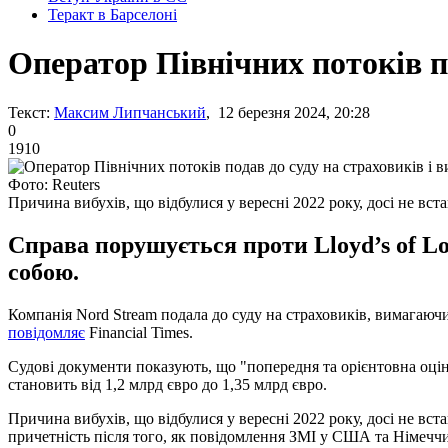
Теракт в Барселоні
Оператор Північних потоків по
Текст:
Максим Липчанський
, 12 березня 2024, 20:28
0
1910
Фото: Reuters
Причина вибухів, що відбулися у вересні 2022 року, досі не вст
Справа порушується проти Lloyd’s of L
собою.
Компанія Nord Stream подала до суду на страховиків, вимагаючи
повідомляє
Financial Times.
Судові документи показують, що "попередня та орієнтовна оцінк
становить від 1,2 млрд євро до 1,35 млрд євро.
Причина вибухів, що відбулися у вересні 2022 року, досі не вс
причетність після того, як повідомлення ЗМІ у США та Німеччи