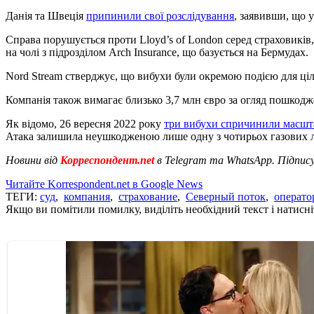
Данія та Швеція
припинили свої розслідування
, заявивши, що 
Справа порушується проти Lloyd’s of London серед страховиків, 
на чолі з підрозділом Arch Insurance, що базується на Бермудах.
Nord Stream стверджує, що вибухи були окремою подією для ці
Компанія також вимагає близько 3,7 млн євро за огляд пошкодж
Як відомо, 26 вересня 2022 року
три вибухи спричинили масшт
Атака залишила неушкодженою лише одну з чотирьох газових л
Новини від
Корреспондент.net
в Telegram та WhatsApp. Підпис
Читайте Korrespondent.net в Google News
ТЕГИ:
суд
,
компания
,
страхование
,
Северный поток
,
операто
Якщо ви помітили помилку, виділіть необхідний текст і натисніт