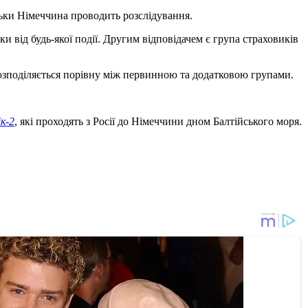
льки Німеччина проводить розслідування.
и від будь-якої події. Другим відповідачем є група страховиків
розподіляється порівну між первинною та додатковою групами.
к-2
, які проходять з Росії до Німеччини дном Балтійського моря.