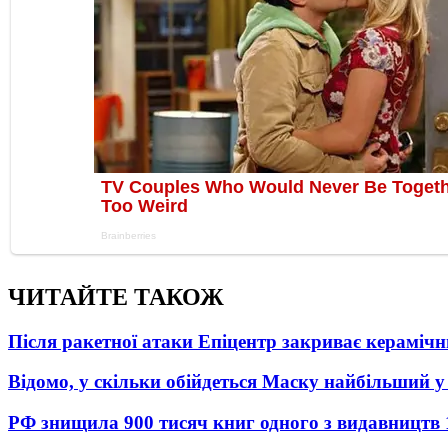
ЧИТАЙТЕ ТАКОЖ
Після ракетної атаки Епіцентр закриває керамічн
Відомо, у скільки обійдеться Маску найбільший у 
РФ знищила 900 тисяч книг одного з видавництв