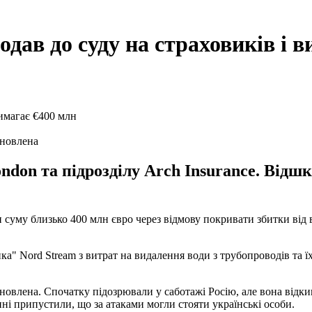
дав до суду на страховиків і 
ановлена
ondon та підрозділу Arch Insurance. Від
 суму близько 400 млн євро через відмову покривати збитки від 
а" Nord Stream з витрат на видалення води з трубопроводів та їх
тановлена. Спочатку підозрювали у саботажі Росію, але вона відк
ні припустили, що за атаками могли стояти українські особи.