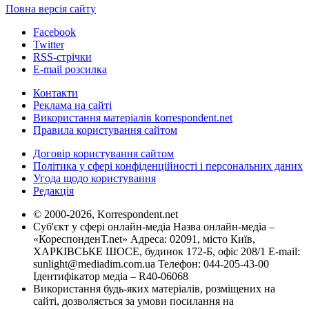
Повна версія сайту
Facebook
Twitter
RSS-стрічки
E-mail розсилка
Контакти
Реклама на сайті
Використання матеріалів korrespondent.net
Правила користування сайтом
Договір користування сайтом
Політика у сфері конфіденційності і персональних даних
Угода щодо користування
Редакція
© 2000-2026, Korrespondent.net
Суб'єкт у сфері онлайн-медіа Назва онлайн-медіа –
«КореспонденТ.net» Адреса: 02091, місто Київ,
ХАРКІВСЬКЕ ШОСЕ, будинок 172-Б, офіс 208/1 E-mail:
sunlight@mediadim.com.ua
Телефон: 044-205-43-00
Ідентифікатор медіа – R40-06068
Використання будь-яких матеріалів, розміщених на
сайті, дозволяється за умови посилання на