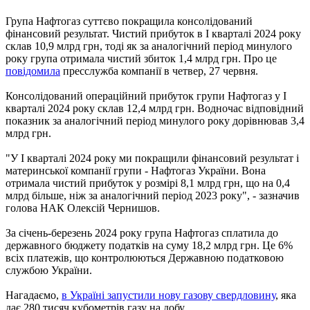
Група Нафтогаз суттєво покращила консолідований
фінансовий результат. Чистий прибуток в І кварталі 2024 року
склав 10,9 млрд грн, тоді як за аналогічний період минулого
року група отримала чистий збиток 1,4 млрд грн. Про це
повідомила
пресслужба компанії в четвер, 27 червня.
Консолідований операційний прибуток групи Нафтогаз у І
кварталі 2024 року склав 12,4 млрд грн. Водночас відповідний
показник за аналогічний період минулого року дорівнював 3,4
млрд грн.
"У І кварталі 2024 року ми покращили фінансовий результат і
материнської компанії групи - Нафтогаз України. Вона
отримала чистий прибуток у розмірі 8,1 млрд грн, що на 0,4
млрд більше, ніж за аналогічний період 2023 року", - зазначив
голова НАК Олексій Чернишов.
За січень-березень 2024 року група Нафтогаз сплатила до
державного бюджету податків на суму 18,2 млрд грн. Це 6%
всіх платежів, що контролюються Державною податковою
службою України.
Нагадаємо,
в Україні запустили нову газову свердловину
, яка
дає 280 тисяч кубометрів газу на добу.