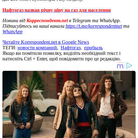
Нафтогаз назвав річну ціну на газ для населення
Новини від
Корреспондент.net
в Telegram та WhatsApp.
Підписуйтесь на наші канали
https://t.me/korrespondentnet
та
WhatsApp
Читайте Korrespondent.net в Google News
ТЕГИ:
новости компаний
,
Нафтогаз
,
прибыль
Якщо ви помітили помилку, виділіть необхідний текст і
натисніть Ctrl + Enter, щоб повідомити про це редакцію.