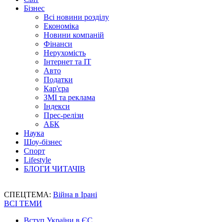
Бізнес
Всі новини розділу
Економіка
Новини компаній
Фінанси
Нерухомість
Інтернет та IT
Авто
Податки
Кар'єра
ЗМІ та реклама
Індекси
Прес-релізи
АБК
Наука
Шоу-бізнес
Спорт
Lifestyle
БЛОГИ ЧИТАЧІВ
СПЕЦТЕМА:
Війна в Ірані
ВСІ ТЕМИ
Вступ України в ЄС