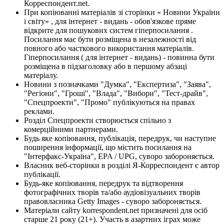
Корреспондент.net.
При копіюванні матеріалів зі сторінки « Новини України
і світу» , для інтернет - видань - обов'язкове пряме
відкрите для пошукових систем гіперпосилання .
Посилання має бути розміщена в незалежності від
повного або часткового використання матеріалів.
Гіперпосилання ( для інтернет - видань) - повинна бути
розміщена в підзаголовку або в першому абзаці
матеріалу.
Новини з позначками "Думка", "Експертиза", "Заява",
"Регіони", "Гроші", "Влада", "Вибори", "Тест-драйв",
"Спецпроекти", "Промо" публікуються на правах
реклами.
Розділ Спецпроекти створюється спільно з
комерційними партнерами.
Будь яке копіювання, публікація, передрук, чи наступне
поширення інформації, що містить посилання на
"Інтерфакс-Україна", EPA / UPG, суворо забороняється.
Власник веб-сторінки в розділі Я-Корреспондент є автор
публікації.
Будь-яке копіювання, передрук та відтворення
фотографічних творів та/або аудіовізуальних творів
правовласника Getty Images - суворо забороняється.
Матеріали сайту korrespondent.net призначені для осіб
старше 21 року (21+). Участь в азартних іграх може