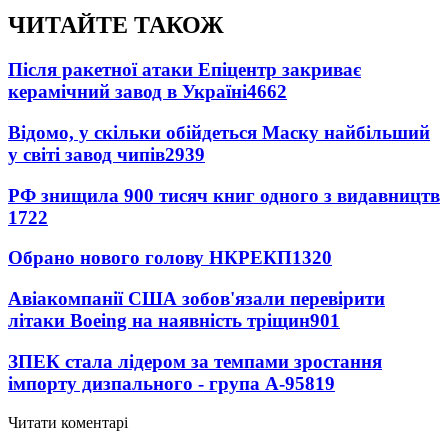
ЧИТАЙТЕ ТАКОЖ
Після ракетної атаки Епіцентр закриває
керамічний завод в Україні
4662
Відомо, у скільки обійдеться Маску найбільший
у світі завод чипів
2939
РФ знищила 900 тисяч книг одного з видавництв
1722
Обрано нового голову НКРЕКП
1320
Авіакомпанії США зобов'язали перевірити
літаки Boeing на наявність тріщин
901
ЗПЕК стала лідером за темпами зростання
імпорту дизпального - група А-95
819
Читати коментарі