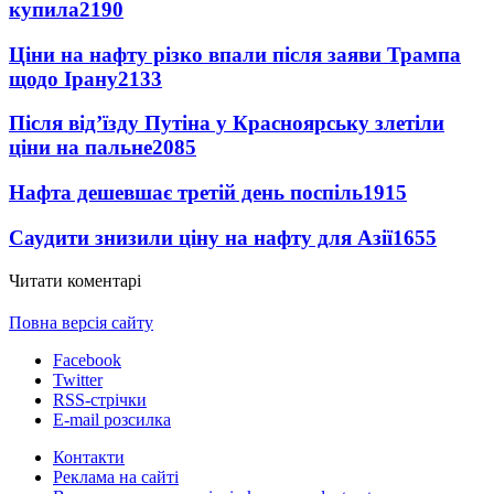
купила
2190
Ціни на нафту різко впали після заяви Трампа
щодо Ірану
2133
Після від’їзду Путіна у Красноярську злетіли
ціни на пальне
2085
Нафта дешевшає третій день поспіль
1915
Саудити знизили ціну на нафту для Азії
1655
Читати коментарі
Повна версія сайту
Facebook
Twitter
RSS-стрічки
E-mail розсилка
Контакти
Реклама на сайті