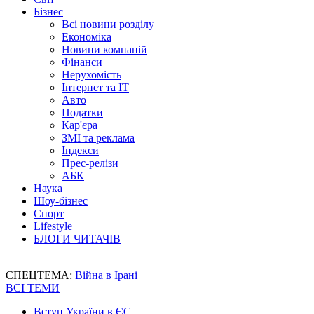
Бізнес
Всі новини розділу
Економіка
Новини компаній
Фінанси
Нерухомість
Інтернет та IT
Авто
Податки
Кар'єра
ЗМІ та реклама
Індекси
Прес-релізи
АБК
Наука
Шоу-бізнес
Спорт
Lifestyle
БЛОГИ ЧИТАЧІВ
СПЕЦТЕМА:
Війна в Ірані
ВСІ ТЕМИ
Вступ України в ЄС