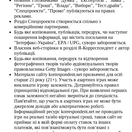
Новини з позначками "Думка", "Експертиза", "Заява",
"Регіони", "Гроші", "Влада", "Вибори", "Тест-драйв",
"Спецпроекти", "Промо" публікуються на правах
реклами.
Розділ Спецпроекти створюється спільно з
комерційними партнерами.
Будь яке копіювання, публікація, передрук, чи наступне
поширення інформації, що містить посилання на
"Інтерфакс-Україна", EPA / UPG, суворо забороняється.
Власник веб-сторінки в розділі Я-Корреспондент є автор
публікації.
Будь-яке копіювання, передрук та відтворення
фотографічних творів та/або аудіовізуальних творів
правовласника Getty Images - суворо забороняється.
Матеріали сайту korrespondent.net призначені для осіб
старше 21 року (21+). Участь в азартних іграх може
викликати ігрову залежність. Дотримуйтесь правил
(принципів) відповідальної гри. При виявленні перших
ознак залежності негайно зверніться до спеціаліста.
Пам'ятайте, що участь в азартних іграх не може бути
джерелом доходів або альтернативою роботі.
Інформаційний ресурс korrespondent.net не проводить
ігри на реальні та/або віртуальні гроші, також сайт не
приймає ні в якій формі оплату ставок та інших
платежів, які пов’язані/можуть бути пов’язані з