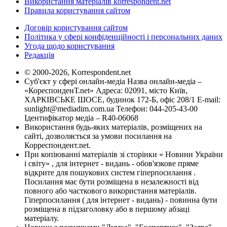
Використання матеріалів korrespondent.net
Правила користування сайтом
Договір користування сайтом
Політика у сфері конфіденційності і персональних даних
Угода щодо користування
Редакція
© 2000-2026, Korrespondent.net
Суб'єкт у сфері онлайн-медіа Назва онлайн-медіа –
«КореспонденТ.net» Адреса: 02091, місто Київ,
ХАРКІВСЬКЕ ШОСЕ, будинок 172-Б, офіс 208/1 E-mail:
sunlight@mediadim.com.ua
Телефон: 044-205-43-00
Ідентифікатор медіа – R40-06068
Використання будь-яких матеріалів, розміщених на
сайті, дозволяється за умови посилання на
Корреспондент.net.
При копіюванні матеріалів зі сторінки « Новини України
і світу» , для інтернет - видань - обов'язкове пряме
відкрите для пошукових систем гіперпосилання .
Посилання має бути розміщена в незалежності від
повного або часткового використання матеріалів.
Гіперпосилання ( для інтернет - видань) - повинна бути
розміщена в підзаголовку або в першому абзаці
матеріалу.