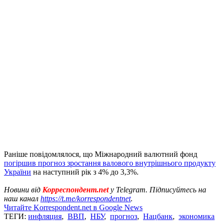
Раніше повідомлялося, що Міжнародний валютний фонд
погіршив прогноз зростання валового внутрішнього продукту
України
на наступний рік з 4% до 3,3%.
Новини від
Корреспондент.net
у Telegram. Підписуйтесь на
наш канал
https://t.me/korrespondentnet
.
Читайте Korrespondent.net в Google News
ТЕГИ:
инфляция
,
ВВП
,
НБУ
,
прогноз
,
Нацбанк
,
экономика