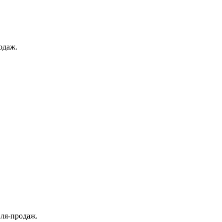
одаж.
вля-продаж.