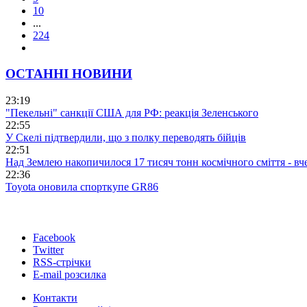
10
...
224
ОСТАННІ НОВИНИ
23:19
"Пекельні" санкції США для РФ: реакція Зеленського
22:55
У Скелі підтвердили, що з полку переводять бійців
22:51
Над Землею накопичилося 17 тисяч тонн космічного сміття - вч
22:36
Toyota оновила спорткупе GR86
Facebook
Twitter
RSS-стрічки
E-mail розсилка
Контакти