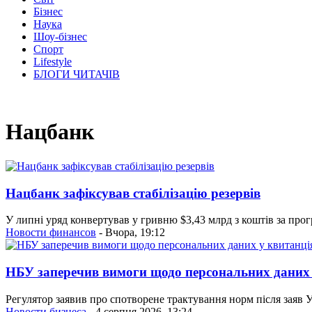
Бізнес
Наука
Шоу-бізнес
Спорт
Lifestyle
БЛОГИ ЧИТАЧІВ
Нацбанк
Нацбанк зафіксував стабілізацію резервів
У липні уряд конвертував у гривню $3,43 млрд з коштів за прог
Новости финансов
- Вчора, 19:12
НБУ заперечив вимоги щодо персональних даних 
Регулятор заявив про спотворене трактування норм після заяв
Новости бизнеса
- 4 серпня 2026, 13:24