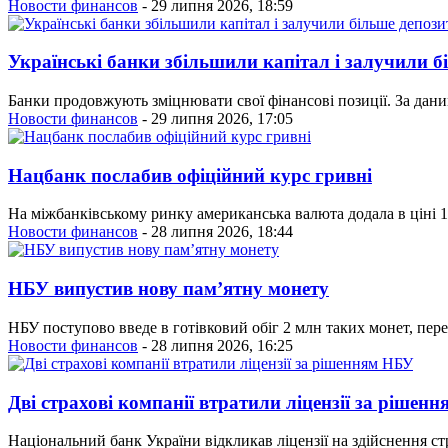
Новости финансов
- 29 липня 2026, 18:59
Українські банки збільшили капітал і залучили б
Банки продовжують зміцнювати свої фінансові позиції. За даним
Новости финансов
- 29 липня 2026, 17:05
Нацбанк послабив офіційний курс гривні
На міжбанківському ринку американська валюта додала в ціні 10
Новости финансов
- 28 липня 2026, 18:44
НБУ випустив нову пам’ятну монету
НБУ поступово введе в готівковий обіг 2 млн таких монет, пере
Новости финансов
- 28 липня 2026, 16:25
Дві страхові компанії втратили ліцензії за рішен
Національний банк України відкликав ліцензії на здійснення ст