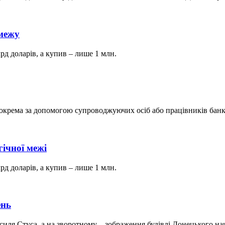
 межу
рд доларів, а купив – лише 1 млн.
окрема за допомогою супроводжуючих осіб або працівників банк
ічної межі
рд доларів, а купив – лише 1 млн.
ень
ля Стуса, а на зворотному – зображення будівлі Донецького наці