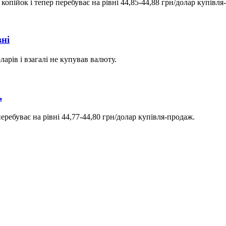
опійок і тепер перебуває на рівні 44,85-44,88 грн/долар купівля
ні
арів і взагалі не купував валюту.
ь
еребуває на рівні 44,77-44,80 грн/долар купівля-продаж.