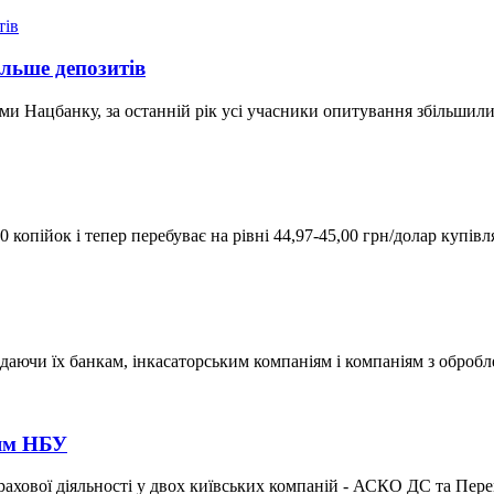
ільше депозитів
и Нацбанку, за останній рік усі учасники опитування збільшили 
 копійок і тепер перебуває на рівні 44,97-45,00 грн/долар купів
даючи їх банкам, інкасаторським компаніям і компаніям з обробл
ням НБУ
рахової діяльності у двох київських компаній - АСКО ДС та Пере