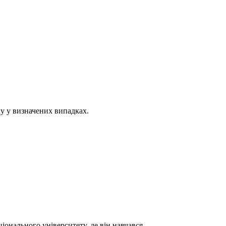
у у визначених випадках.
онального університету, де він навчався.