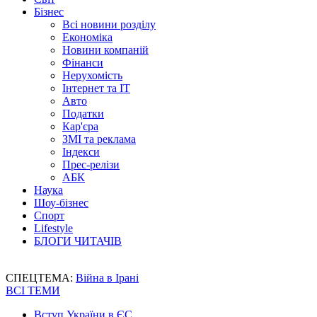
Бізнес
Всі новини розділу
Економіка
Новини компаній
Фінанси
Нерухомість
Інтернет та IT
Авто
Податки
Кар'єра
ЗМІ та реклама
Індекси
Прес-релізи
АБК
Наука
Шоу-бізнес
Спорт
Lifestyle
БЛОГИ ЧИТАЧІВ
СПЕЦТЕМА:
Війна в Ірані
ВСІ ТЕМИ
Вступ України в ЄС