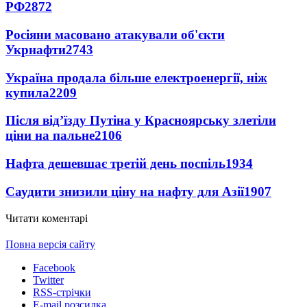
РФ
2872
Росіяни масовано атакували об'єкти
Укрнафти
2743
Україна продала більше електроенергії, ніж
купила
2209
Після від’їзду Путіна у Красноярську злетіли
ціни на пальне
2106
Нафта дешевшає третій день поспіль
1934
Саудити знизили ціну на нафту для Азії
1907
Читати коментарі
Повна версія сайту
Facebook
Twitter
RSS-стрічки
E-mail розсилка