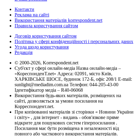
Контакти
Реклама на сайті
Використання матеріалів korrespondent.net
Правила користування сайтом
Договір користування сайтом
Політика у сфері конфіденційності і персональних даних
Угода щодо користування
Редакція
© 2000-2026, Korrespondent.net
Суб'єкт у сфері онлайн-медіа Назва онлайн-медіа –
«КореспонденТ.net» Адреса: 02091, місто Київ,
ХАРКІВСЬКЕ ШОСЕ, будинок 172-Б, офіс 208/1 E-mail:
sunlight@mediadim.com.ua
Телефон: 044-205-43-00
Ідентифікатор медіа – R40-06068
Використання будь-яких матеріалів, розміщених на
сайті, дозволяється за умови посилання на
Корреспондент.net.
При копіюванні матеріалів зі сторінки « Новини України
і світу» , для інтернет - видань - обов'язкове пряме
відкрите для пошукових систем гіперпосилання .
Посилання має бути розміщена в незалежності від
повного або часткового використання матеріалів.