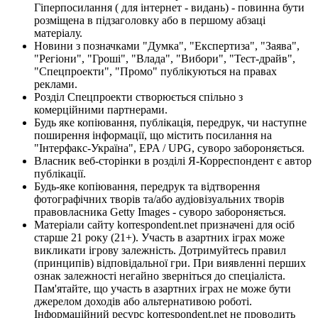
Гіперпосилання ( для інтернет - видань) - повинна бути
розміщена в підзаголовку або в першому абзаці
матеріалу.
Новини з позначками "Думка", "Експертиза", "Заява",
"Регіони", "Гроші", "Влада", "Вибори", "Тест-драйв",
"Спецпроекти", "Промо" публікуються на правах
реклами.
Розділ Спецпроекти створюється спільно з
комерційними партнерами.
Будь яке копіювання, публікація, передрук, чи наступне
поширення інформації, що містить посилання на
"Інтерфакс-Україна", EPA / UPG, суворо забороняється.
Власник веб-сторінки в розділі Я-Корреспондент є автор
публікації.
Будь-яке копіювання, передрук та відтворення
фотографічних творів та/або аудіовізуальних творів
правовласника Getty Images - суворо забороняється.
Матеріали сайту korrespondent.net призначені для осіб
старше 21 року (21+). Участь в азартних іграх може
викликати ігрову залежність. Дотримуйтесь правил
(принципів) відповідальної гри. При виявленні перших
ознак залежності негайно зверніться до спеціаліста.
Пам'ятайте, що участь в азартних іграх не може бути
джерелом доходів або альтернативою роботі.
Інформаційний ресурс korrespondent.net не проводить