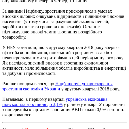
опублікованому ввечері в четвер, 19 липня.
За даними Нацбанку, зростання прискорилося в умовах
високих ділових очікувань підприємств і підвищення доходів
населення (у тому числі за рахунок військових пенсій,
заробітних плат та грошових переказів). Останнє
підтримувало високі темпи зростання роздрібного
товарообігу.
У НБУ зазначили, що в другому кварталі 2018 року зберігся
ефект бази порівняння, пов'язаний з розривом зв'язків з
неконтрольованими територіями в цей період минулого року.
Як наслідок, значний внесок в зростання економічної
активності мало збільшення обсягів виробництва в енергетиці
та добувній промисловості.
Раніше повідомлялося, що
Нацбанк очікує прискорення
зростання економіки України
у другому кварталі 2018 року.
Нагадаємо, в першому кварталі
українська економіка
прискорила зростання до 3,1%
у річному вимірі. У порівнянні
з попереднім кварталом зростання ВВП склало 0,9% сезонно-
скоригованого.