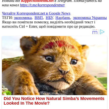
Новини від
Корреспондент.net
в Telegram. Підписуйтесь на
наш канал
https://t.me/korrespondentnet
Читайте Korrespondent.net в Google News
ТЕГИ:
экономика
,
ВВП
,
НБУ
,
Нацбанк
,
экономика Украины
Якщо ви помітили помилку, виділіть необхідний текст і
натисніть Ctrl + Enter, щоб повідомити про це редакцію.