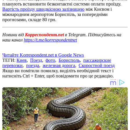
планують встановити безконтактні системи оплати проїзду.
Вартість проїзду швидкісною залізницею
між Києвом і
міжнародним аеропортом Бориспіль, за попередніми
прогнозами, складе 80 грн.
Новини від
Корреспондент.net
в Telegram. Підписуйтесь на
наш канал
https://t.me/korrespondentnet
Читайте Korrespondent.net в Google News
ТЕГИ:
Киев
,
Поезд
,
фото
,
Борисполь
,
пассажирские
перевозки
,
поезда
,
железная дорога
,
Скоростной поезд
Якщо ви помітили помилку, виділіть необхідний текст і
натисніть Ctrl + Enter, щоб повідомити про це редакцію.