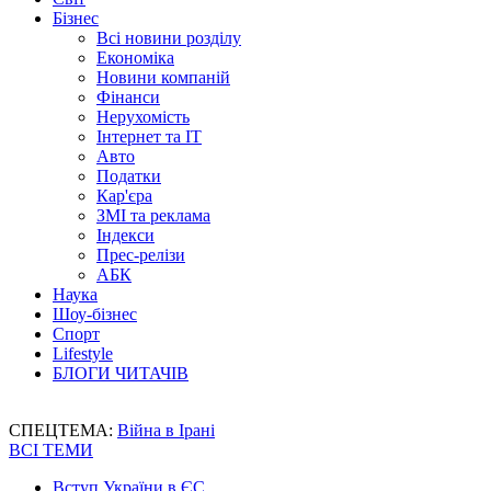
Бізнес
Всі новини розділу
Економіка
Новини компаній
Фінанси
Нерухомість
Інтернет та IT
Авто
Податки
Кар'єра
ЗМІ та реклама
Індекси
Прес-релізи
АБК
Наука
Шоу-бізнес
Спорт
Lifestyle
БЛОГИ ЧИТАЧІВ
СПЕЦТЕМА:
Війна в Ірані
ВСІ ТЕМИ
Вступ України в ЄС