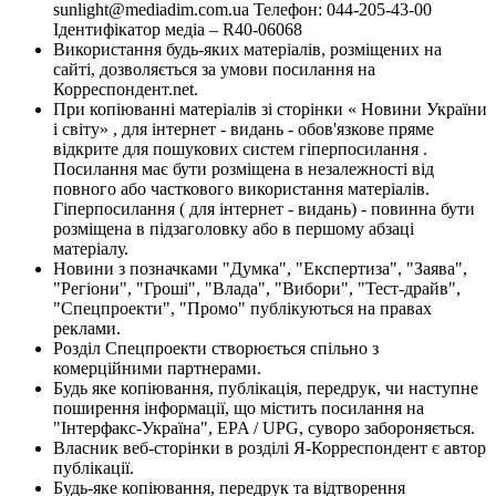
sunlight@mediadim.com.ua
Телефон: 044-205-43-00
Ідентифікатор медіа – R40-06068
Використання будь-яких матеріалів, розміщених на
сайті, дозволяється за умови посилання на
Корреспондент.net.
При копіюванні матеріалів зі сторінки « Новини України
і світу» , для інтернет - видань - обов'язкове пряме
відкрите для пошукових систем гіперпосилання .
Посилання має бути розміщена в незалежності від
повного або часткового використання матеріалів.
Гіперпосилання ( для інтернет - видань) - повинна бути
розміщена в підзаголовку або в першому абзаці
матеріалу.
Новини з позначками "Думка", "Експертиза", "Заява",
"Регіони", "Гроші", "Влада", "Вибори", "Тест-драйв",
"Спецпроекти", "Промо" публікуються на правах
реклами.
Розділ Спецпроекти створюється спільно з
комерційними партнерами.
Будь яке копіювання, публікація, передрук, чи наступне
поширення інформації, що містить посилання на
"Інтерфакс-Україна", EPA / UPG, суворо забороняється.
Власник веб-сторінки в розділі Я-Корреспондент є автор
публікації.
Будь-яке копіювання, передрук та відтворення