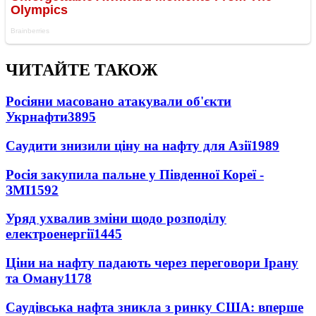
ЧИТАЙТЕ ТАКОЖ
Росіяни масовано атакували об'єкти
Укрнафти
3895
Саудити знизили ціну на нафту для Азії
1989
Росія закупила пальне у Південної Кореї -
ЗМІ
1592
Уряд ухвалив зміни щодо розподілу
електроенергії
1445
Ціни на нафту падають через переговори Ірану
та Оману
1178
Саудівська нафта зникла з ринку США: вперше