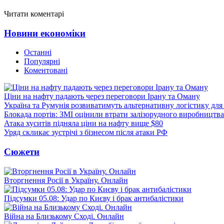
Читати коментарі
Новини економіки
Останні
Популярні
Коментовані
Ціни на нафту падають через переговори Ірану та Оману
Україна та Румунія розвиватимуть альтернативну логістику для
Блокада портів: ЗМІ оцінили втрати залізорудного виробництва
Атака хуситів підняла ціни на нафту вище $80
Уряд скликає зустрічі з бізнесом після атаки РФ
Сюжети
Вторгнення Росії в Україну. Онлайн
Підсумки 05.08: Удар по Києву і брак антибалістики
Війна на Близькому Сході. Онлайн