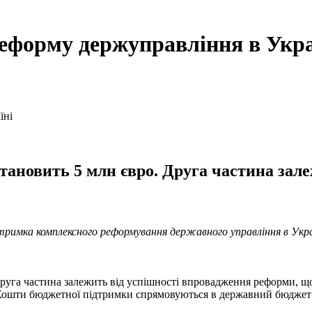
реформу держуправління в Укра
тановить 5 млн євро. Друга частина зал
тримка комплексного реформування державного управління в Укра
Друга частина залежить від успішності впровадження реформи, щ
Кошти бюджетної підтримки спрямовуються в державний бюджет", 