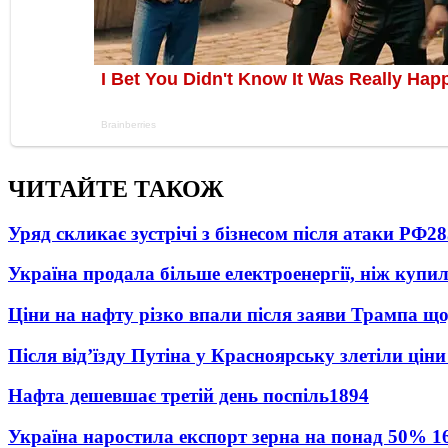
ЧИТАЙТЕ ТАКОЖ
Уряд скликає зустрічі з бізнесом після атаки РФ
28
Україна продала більше електроенергії, ніж купи
Ціни на нафту різко впали після заяви Трампа що
Після від’їзду Путіна у Красноярську злетіли цін
Нафта дешевшає третій день поспіль
1894
Україна наростила експорт зерна на понад 50%
1