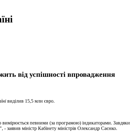
їні
ежить від успішності впровадження
їні
виділив 15,5 млн євро.
о вимірюється певними (за програмою) індикаторами. Завдяки
- заявив міністр Кабінету міністрів Олександр Саєнко.