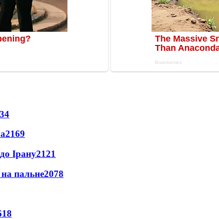
34
ла
2169
до Ірану
2121
и на пальне
2078
618