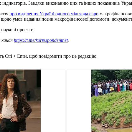
к індикаторів. Завдяки виконанню цих та інших показників Укра
Союзу
про виділення Україні одного мільярда євро
макрофінансової
 щодо умов надання позик макрофінансової допомоги, документи
 наукові проекти.
ш канал
https://t.me/korrespondentnet
.
ь Ctrl + Enter, щоб повідомити про це редакцію.