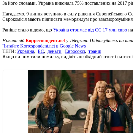
За його словами, Україна виконала 75% поставлених на 2017 рі
Нагадаємо, 9 липня вступило в силу рішення Європейського 
Єврокомісія мають підписати меморандум про взаєморозуміння
Раніше стало відомо, що
Україна отримає від ЄС 17 млн ​​євро
на
Новини від
Корреспондент.net
у Telegram. Підписуйтесь на на
Читайте Korrespondent.net в Google News
ТЕГИ:
Украина
,
ЕС
,
деньги
,
Евросоюз
,
транш
Якщо ви помітили помилку, виділіть необхідний текст і натисніт