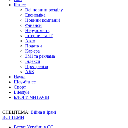
Бізнес
Всі новини розділу
Економіка
Новини компаній
Фінанси
Нерухомість
Інтернет та IT
Авто
Податки
Кар'єра
ЗМІ та реклама
Індекси
Прес-релізи
АБК
Наука
Шоу-бізнес
Спорт
Lifestyle
БЛОГИ ЧИТАЧІВ
СПЕЦТЕМА:
Війна в Ірані
ВСІ ТЕМИ
Вступ України в ЄС