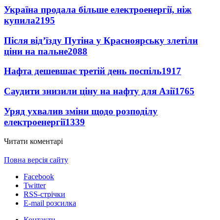
Україна продала більше електроенергії, ніж
купила
2195
Після від’їзду Путіна у Красноярську злетіли
ціни на пальне
2088
Нафта дешевшає третій день поспіль
1917
Саудити знизили ціну на нафту для Азії
1765
Уряд ухвалив зміни щодо розподілу
електроенергії
1339
Читати коментарі
Повна версія сайту
Facebook
Twitter
RSS-стрічки
E-mail розсилка
Контакти