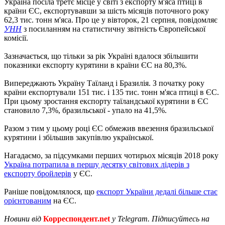
Україна посіла третє місце у світі з експорту м'яса птиці в
країни ЄС, експортувавши за шість місяців поточного року
62,3 тис. тонн м'яса. Про це у вівторок, 21 серпня, повідомляє
УНН
з посиланням на статистичну звітність Європейської
комісії.
Зазначається, що тільки за рік Україні вдалося збільшити
показники експорту курятини в країни ЄС на 80,3%.
Випереджають Україну Таїланд і Бразилія. З початку року
країни експортували 151 тис. і 135 тис. тонн м'яса птиці в ЄС.
При цьому зростання експорту таїландської курятини в ЄС
становило 7,3%, бразильської - упало на 41,5%.
Разом з тим у цьому році ЄС обмежив ввезення бразильської
курятини і збільшив закупівлю української.
Нагадаємо, за підсумками перших чотирьох місяців 2018 року
Україна потрапила в першу десятку світових лідерів з
експорту бройлерів
у ЄС.
Раніше повідомлялося, що
експорт України дедалі більше стає
орієнтованим
на ЄС.
Новини від
Корреспондент.net
у Telegram. Підписуйтесь на