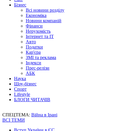
Бізнес
Всі новини розділу
Економіка
Новини компаній
Фінанси
Нерухомість
Інтернет та IT
Авто
Податки
Кар'єра
ЗМІ та реклама
Індекси
Прес-релізи
АБК
Наука
Шоу-бізнес
Спорт
Lifestyle
БЛОГИ ЧИТАЧІВ
СПЕЦТЕМА:
Війна в Ірані
ВСІ ТЕМИ
Вступ України в ЄС