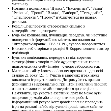
матеріалу.
Новини з позначками "Думка", "Експертиза", "Заява",
"Регіони", "Гроші", "Влада", "Вибори", "Тест-драйв",
"Спецпроекти", "Промо" публікуються на правах
реклами.
Розділ Спецпроекти створюється спільно з
комерційними партнерами.
Будь яке копіювання, публікація, передрук, чи наступне
поширення інформації, що містить посилання на
"Інтерфакс-Україна", EPA / UPG, суворо забороняється.
Власник веб-сторінки в розділі Я-Корреспондент є автор
публікації.
Будь-яке копіювання, передрук та відтворення
фотографічних творів та/або аудіовізуальних творів
правовласника Getty Images - суворо забороняється.
Матеріали сайту korrespondent.net призначені для осіб
старше 21 року (21+). Участь в азартних іграх може
викликати ігрову залежність. Дотримуйтесь правил
(принципів) відповідальної гри. При виявленні перших
ознак залежності негайно зверніться до спеціаліста.
Пам'ятайте, що участь в азартних іграх не може бути
джерелом доходів або альтернативою роботі.
Інформаційний ресурс korrespondent.net не проводить
ігри на реальні та/або віртуальні гроші, також сайт не
приймає ні в якій формі оплату ставок та інших