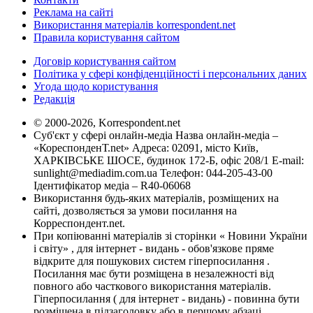
Реклама на сайті
Використання матеріалів korrespondent.net
Правила користування сайтом
Договір користування сайтом
Політика у сфері конфіденційності і персональних даних
Угода щодо користування
Редакція
© 2000-2026, Korrespondent.net
Суб'єкт у сфері онлайн-медіа Назва онлайн-медіа –
«КореспонденТ.net» Адреса: 02091, місто Київ,
ХАРКІВСЬКЕ ШОСЕ, будинок 172-Б, офіс 208/1 E-mail:
sunlight@mediadim.com.ua
Телефон: 044-205-43-00
Ідентифікатор медіа – R40-06068
Використання будь-яких матеріалів, розміщених на
сайті, дозволяється за умови посилання на
Корреспондент.net.
При копіюванні матеріалів зі сторінки « Новини України
і світу» , для інтернет - видань - обов'язкове пряме
відкрите для пошукових систем гіперпосилання .
Посилання має бути розміщена в незалежності від
повного або часткового використання матеріалів.
Гіперпосилання ( для інтернет - видань) - повинна бути
розміщена в підзаголовку або в першому абзаці