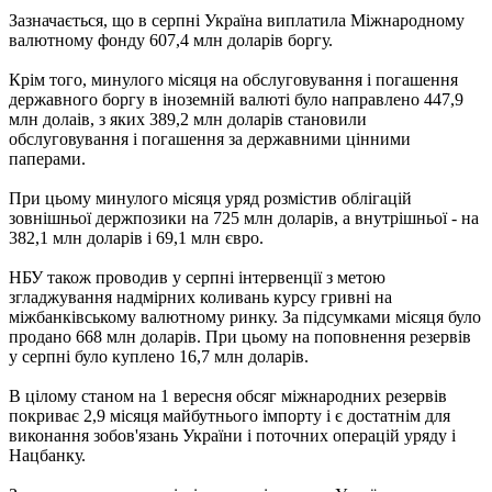
Зазначається, що в серпні Україна виплатила Міжнародному
валютному фонду 607,4 млн доларів боргу.
Крім того, минулого місяця на обслуговування і погашення
державного боргу в іноземній валюті було направлено 447,9
млн долаів, з яких 389,2 млн доларів становили
обслуговування і погашення за державними цінними
паперами.
При цьому минулого місяця уряд розмістив облігацій
зовнішньої держпозики на 725 млн доларів, а внутрішньої - на
382,1 млн доларів і 69,1 млн євро.
НБУ також проводив у серпні інтервенції з метою
згладжування надмірних коливань курсу гривні на
міжбанківському валютному ринку. За підсумками місяця було
продано 668 млн доларів. При цьому на поповнення резервів
у серпні було куплено 16,7 млн ​​доларів.
В цілому станом на 1 вересня обсяг міжнародних резервів
покриває 2,9 місяця майбутнього імпорту і є достатнім для
виконання зобов'язань України і поточних операцій уряду і
Нацбанку.