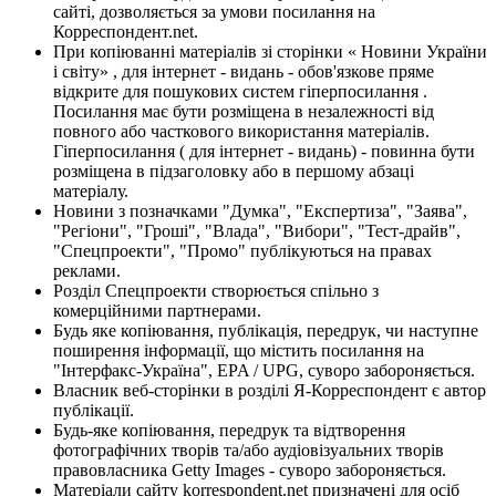
сайті, дозволяється за умови посилання на
Корреспондент.net.
При копіюванні матеріалів зі сторінки « Новини України
і світу» , для інтернет - видань - обов'язкове пряме
відкрите для пошукових систем гіперпосилання .
Посилання має бути розміщена в незалежності від
повного або часткового використання матеріалів.
Гіперпосилання ( для інтернет - видань) - повинна бути
розміщена в підзаголовку або в першому абзаці
матеріалу.
Новини з позначками "Думка", "Експертиза", "Заява",
"Регіони", "Гроші", "Влада", "Вибори", "Тест-драйв",
"Спецпроекти", "Промо" публікуються на правах
реклами.
Розділ Спецпроекти створюється спільно з
комерційними партнерами.
Будь яке копіювання, публікація, передрук, чи наступне
поширення інформації, що містить посилання на
"Інтерфакс-Україна", EPA / UPG, суворо забороняється.
Власник веб-сторінки в розділі Я-Корреспондент є автор
публікації.
Будь-яке копіювання, передрук та відтворення
фотографічних творів та/або аудіовізуальних творів
правовласника Getty Images - суворо забороняється.
Матеріали сайту korrespondent.net призначені для осіб