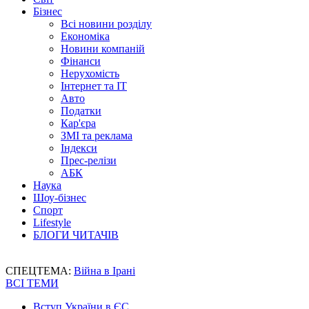
Бізнес
Всі новини розділу
Економіка
Новини компаній
Фінанси
Нерухомість
Інтернет та IT
Авто
Податки
Кар'єра
ЗМІ та реклама
Індекси
Прес-релізи
АБК
Наука
Шоу-бізнес
Спорт
Lifestyle
БЛОГИ ЧИТАЧІВ
СПЕЦТЕМА:
Війна в Ірані
ВСІ ТЕМИ
Вступ України в ЄС