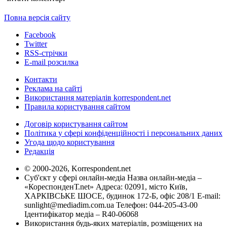
Повна версія сайту
Facebook
Twitter
RSS-стрічки
E-mail розсилка
Контакти
Реклама на сайті
Використання матеріалів korrespondent.net
Правила користування сайтом
Договір користування сайтом
Політика у сфері конфіденційності і персональних даних
Угода щодо користування
Редакція
© 2000-2026, Korrespondent.net
Суб'єкт у сфері онлайн-медіа Назва онлайн-медіа –
«КореспонденТ.net» Адреса: 02091, місто Київ,
ХАРКІВСЬКЕ ШОСЕ, будинок 172-Б, офіс 208/1 E-mail:
sunlight@mediadim.com.ua
Телефон: 044-205-43-00
Ідентифікатор медіа – R40-06068
Використання будь-яких матеріалів, розміщених на