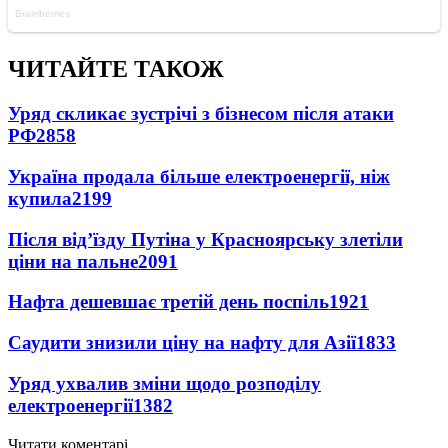
ЧИТАЙТЕ ТАКОЖ
Уряд скликає зустрічі з бізнесом після атаки
РФ
2858
Україна продала більше електроенергії, ніж
купила
2199
Після від’їзду Путіна у Красноярську злетіли
ціни на пальне
2091
Нафта дешевшає третій день поспіль
1921
Саудити знизили ціну на нафту для Азії
1833
Уряд ухвалив зміни щодо розподілу
електроенергії
1382
Читати коментарі