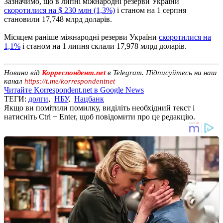
Зазначимо, що в липні міжнародні резерви України
скоротилися на $ 230 млн (1,3%)
і станом на 1 серпня
становили 17,748 млрд доларів.
Місяцем раніше міжнародні резерви України
скоротилися на
1,1%
і станом на 1 липня склали 17,978 млрд доларів.
Новини від
Корреспондент.net
в Telegram. Підписуйтесь на наш
канал
https://t.me/korrespondentnet
Читайте Korrespondent.net в Google News
ТЕГИ:
долги
,
НБУ
,
Нацбанк
Якщо ви помітили помилку, виділіть необхідний текст і
натисніть Ctrl + Enter, щоб повідомити про це редакцію.